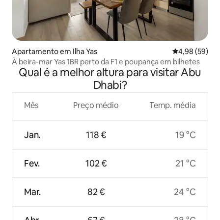
Apartamento em Ilha Yas
Classificação 
4,98 (59)
À beira-mar Yas 1BR perto da F1 e poupança em bilhetes
Qual é a melhor altura para visitar Abu
Dhabi?
Mês
Preço médio
Temp. média
Jan.
118 €
19 °C
Fev.
102 €
21 °C
Mar.
82 €
24 °C