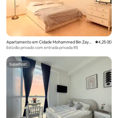
Apartamento em Cidade Mohammed Bin Zaye
Classificaçã
4,25 (8)
d
Estúdio privado com entrada privada R5
Superhost
Superhost