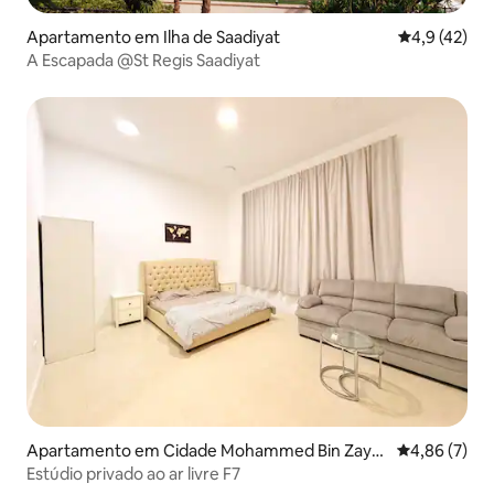
Apartamento em Ilha de Saadiyat
Classificaçã
4,9 (42)
A Escapada @St Regis Saadiyat
Apartamento em Cidade Mohammed Bin Zaye
Classificaçã
4,86 (7)
d
Estúdio privado ao ar livre F7