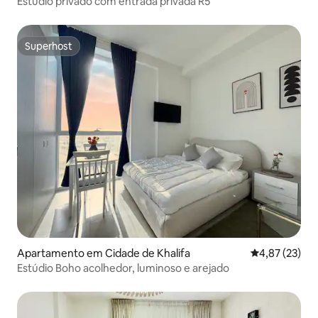
Estúdio privado com entrada privada R5
Superhost
Superhost
Apartamento em Cidade de Khalifa
Classificação
4,87 (23)
Estúdio Boho acolhedor, luminoso e arejado