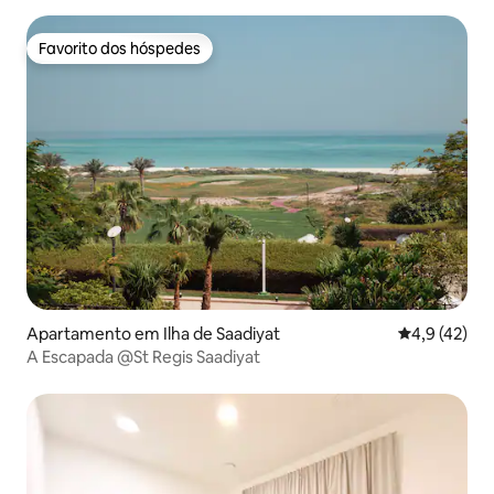
Favorito dos hóspedes
Favorito dos hóspedes
Apartamento em Ilha de Saadiyat
Classificaçã
4,9 (42)
A Escapada @St Regis Saadiyat