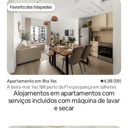
Favorito dos hóspedes
Favorito dos hóspedes
Apartamento em Ilha Yas
Classificação 
4,98 (59)
À beira-mar Yas 1BR perto da F1 e poupança em bilhetes
Alojamentos em apartamentos com
serviços incluídos com máquina de lavar
e secar