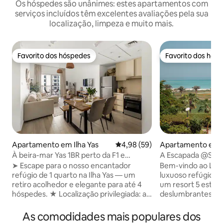
Os hóspedes são unânimes: estes apartamentos com
serviços incluídos têm excelentes avaliações pela sua
localização, limpeza e muito mais.
Favorito dos hóspedes
Favorito dos hós
Favorito dos hóspedes
Favorito dos hós
Apartamento em Ilha Yas
Classificação média de 4,98 em 
4,98 (59)
Apartamento em Il
yat
À beira-mar Yas 1BR perto da F1 e
A Escapada @St Re
poupança em bilhetes
➤ Escape para o nosso encantador
Bem-vindo ao L'Es
refúgio de 1 quarto na Ilha Yas — um
luxuoso refúgio e
retiro acolhedor e elegante para até 4
um resort 5 estrelas! Experimente 
hóspedes. ★ Localização privilegiada: a
deslumbrantes, rel
pé do Yas Mall, Ferrari World, Waterworld
nas piscinas e ap
e a poucos minutos da Etihad Arena e do
da vida inteligent
As comodidades mais populares dos
circuito de F1 ★ Desperte com vistas
Alexa. Com dois qu