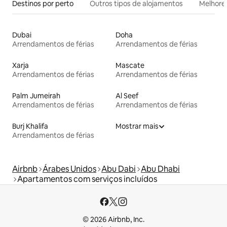
Destinos por perto
Outros tipos de alojamentos
Melhores
Dubai
Doha
Arrendamentos de férias
Arrendamentos de férias
Xarja
Mascate
Arrendamentos de férias
Arrendamentos de férias
Palm Jumeirah
Al Seef
Arrendamentos de férias
Arrendamentos de férias
Burj Khalifa
Mostrar mais
Arrendamentos de férias
Airbnb
Árabes Unidos
Abu Dabi
Abu Dhabi
Apartamentos com serviços incluídos
© 2026 Airbnb, Inc.