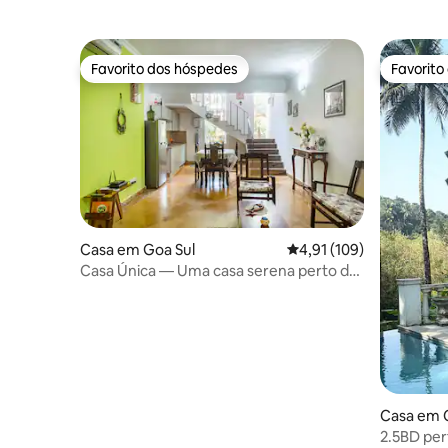
Favorito dos hóspedes
Favorito
Favorito dos hóspedes
Favorito
Casa em Goa Sul
Classificação média de 
4,91 (109)
Casa Única — Uma casa serena perto do
mar
Casa em 
2.5BD per