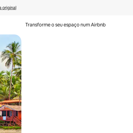
 original
Transforme o seu espaço num Airbnb
tos de toque ou deslize.