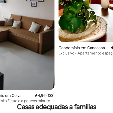
Condomínio em Canacona
C
Exclusivo - Apartamento espaç
da Praia de Patnem
io em Colva
Classificação média de 4,96 em 5 estrelas, 13
4,96 (133)
nto Estúdio a poucos minutos
Casas adequadas a famílias
de Colva