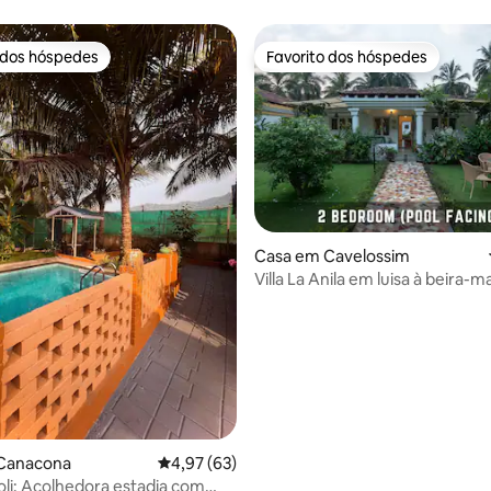
Canacona
 dos hóspedes
Favorito dos hóspedes
 dos hóspedes
Favorito dos hóspedes
Casa em Cavelossim
Villa La Anila em luisa à beira-m
a de 5 em 5 estrelas, 9avaliações
Canacona
Classificação média de 4,97 em 5 estrelas, 6
4,97 (63)
li: Acolhedora estadia com