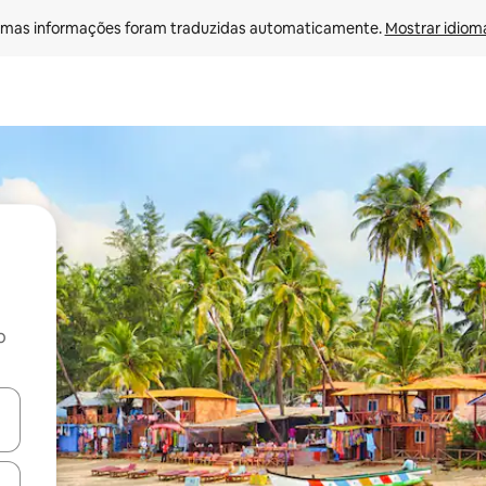
mas informações foram traduzidas automaticamente. 
Mostrar idioma
o
egue com as teclas de seta para cima e para baixo ou explore com ges