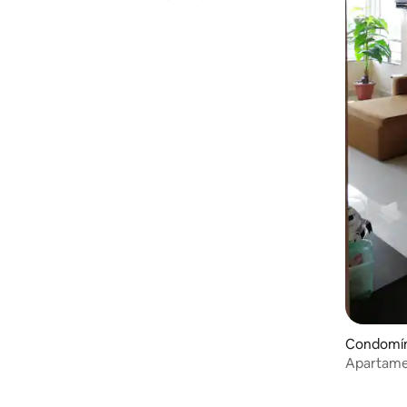
quartos e sala de estar | Perto da praia
Condomín
Apartame
da Praia 