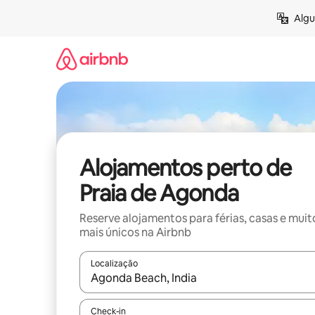
Saltar
Algu
para
o
conteúdo
Alojamentos perto de
Praia de Agonda
Reserve alojamentos para férias, casas e muit
mais únicos na Airbnb
Localização
Quando os resultados estiverem disponíveis, nav
Check-in