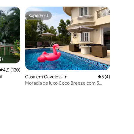
Superhost
Superhost
Classificação média de 4,9 em 5 estrelas, 120avaliações
4,9 (120)
ar
Casa em Cavelossim
Classificação méd
5 (4)
Moradia de luxo Coco Breeze com 5
quartos, junto à praia e piscina privada
3avaliações