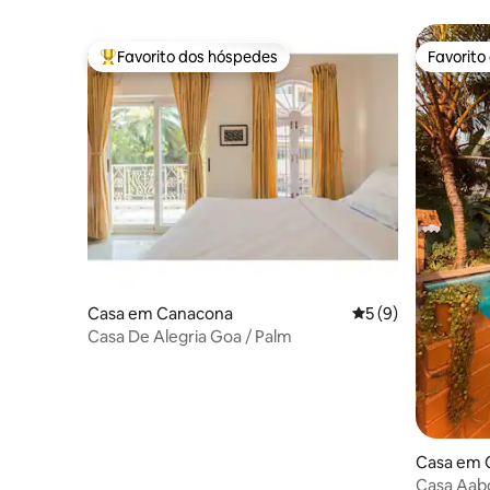
Privada 
Favorito dos hóspedes
Favorito
Favoritos dos hóspedes mais apreciados
Favorito
Casa em Canacona
Classificação médi
5 (9)
Casa De Alegria Goa / Palm
Casa em 
Casa Aabo