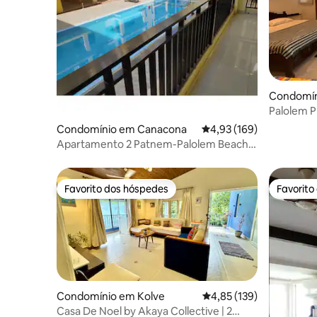
Condomín
Palolem P
estaciona
Condomínio em Canacona
Classificação média de 
4,93 (169)
Apartamento 2 Patnem-Palolem Beach
Park
Favorito dos hóspedes
Favorito
Favorito dos hóspedes
Favorito
Condomínio em Kolve
Classificação média de 
4,85 (139)
Casa De Noel by Akaya Collective | 2