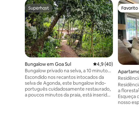
Superhost
Favorito
Superhost
Favorito
Bungalow em Goa Sul
Classificação média d
4,9 (40)
Bungalow privado na selva, a 10 minutos
Apartam
da praia de Agonda
Escondido nos recantos intocados da
Residênci
selva de Agonda, este bungalow indo-
a floresta
Residênci
português cuidadosamente restaurado,
a floresta
a poucos minutos da praia, está inserido
Esqueça 
numa tapeçaria de floresta tropical,
nosso esp
árvores de fruto e vegetação selvagem.
Agonda. O Espaço: Nossa casa está
Os dias desenrolam-se em observação
aninhada
lenta: a observar os pássaros, a demorar-
com energ
se na varanda enquanto a floresta revela
Internet de 
os seus dramas sem fim. Peça-nos
bela vara
experiências locais na natureza, como
florestas