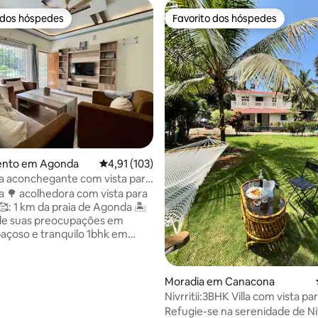
 dos hóspedes
Favorito dos hóspedes
 dos hóspedes
Favorito dos hóspedes
e 4,9 em 5 estrelas, 40avaliações
ento em Agonda
Classificação média de 4,91 em 5 estrelas, 10
4,91 (103)
a aconchegante com vista para
: 1 km da praia
a 🌳 acolhedora com vista para
🥰: 1 km da praia de Agonda 🏝️
de suas preocupações em
açoso e tranquilo 1bhk em
 em um condomínio fechado
ia de reserva 24 horas e
Moradia em Canacona
alta velocidade. Tem uma
Nivrritii:3BHK Villa com vista par
nda longa de frente para as
e floresta
Refugie-se na serenidade de Nivr
, onde se pode ouvir pássaros