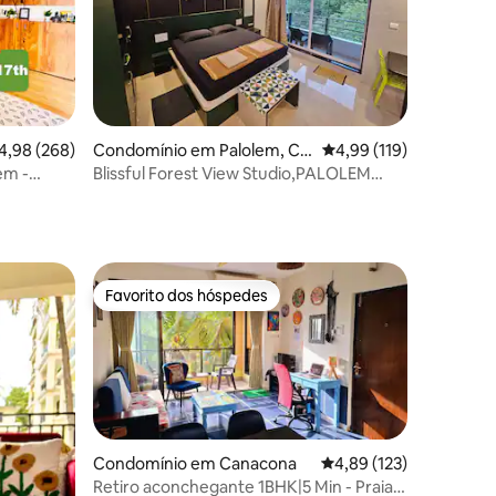
5avaliações
assificação média de 4,98 em 5 estrelas, 268avaliações
4,98 (268)
Condomínio em Palolem, Ca
Classificação média de
4,99 (119)
nacona
em -
Blissful Forest View Studio,PALOLEM
onga
BEACH GOA.
Favorito dos hóspedes
Favorito dos hóspedes
Condomínio em Canacona
Classificação média de
4,89 (123)
Retiro aconchegante 1BHK|5 Min - Praias