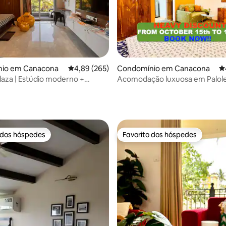
io em Canacona
Classificação média de 4,89 em 5 estrelas, 26
4,89 (265)
Condomínio em Canacona
Cl
laza | Estúdio moderno +
Acomodação luxuosa em Palol
mento gratuito
Menor tarifa para estadias de l
4,93 em 5 estrelas, 169avaliações
duração
 dos hóspedes
Favorito dos hóspedes
 dos hóspedes
Favorito dos hóspedes
4,85 em 5 estrelas, 139avaliações