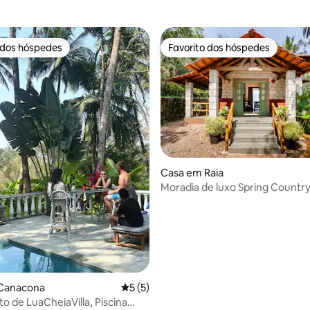
 dos hóspedes
Favorito dos hóspedes
 dos hóspedes
Favorito dos hóspedes
4,91 em 5 estrelas, 109avaliações
Casa em Raia
Moradia de luxo Spring Countr
piscina privada
Canacona
Classificação média de 5 em 5 estrelas, 
5 (5)
to de LuaCheiaVilla, Piscina