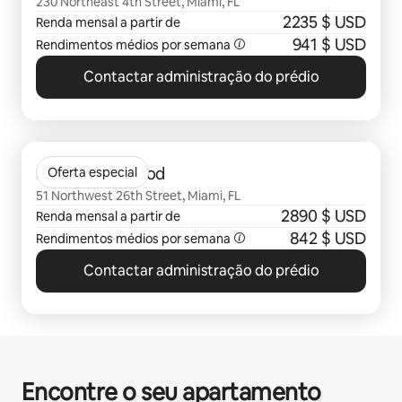
230 Northeast 4th Street, Miami, FL
2235 $ USD
Renda mensal a partir de
941 $ USD
Rendimentos médios por semana
Contactar administração do prédio
A mostrar 0 itens de 0
Sentral Wynwood
Oferta especial
51 Northwest 26th Street, Miami, FL
2890 $ USD
Renda mensal a partir de
842 $ USD
Rendimentos médios por semana
Contactar administração do prédio
Encontre o seu apartamento