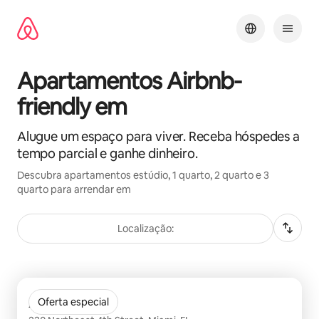
Saltar
para
o
conteúdo
Apartamentos Airbnb-
friendly em
Alugue um espaço para viver. Receba hóspedes a
tempo parcial e ganhe dinheiro.
Descubra apartamentos estúdio, 1 quarto, 2 quarto e 3
quarto para arrendar em
Localização:
A mostrar 0 itens de 0
Alea
Oferta especial