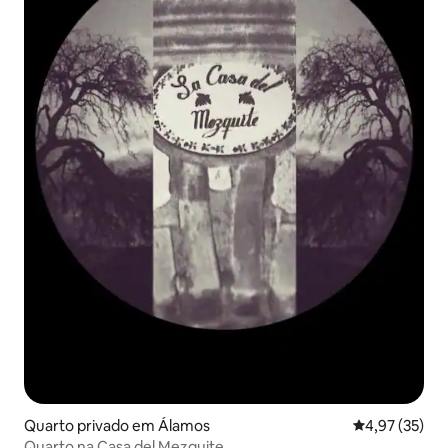
Quarto privado em Álamos
Classificação
4,97 (35)
Quarto na Casa del Mezquite