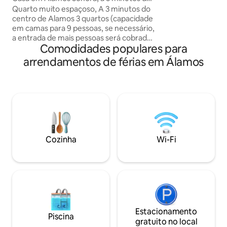
disso, tem um lug
centro de carro
Quarto muito espaçoso, A 3 minutos do
para o seu veículo.
centro de Alamos 3 quartos (capacidade
experimentar a li
em camas para 9 pessoas, se necessário,
que merece!
a entrada de mais pessoas será cobrada
Comodidades populares para
extra) Internet Quartos frigoríficos 2
casas de banho 1 cozinha Sala DE estar E
arrendamentos de férias em Álamos
espaço livre com colchão extra Piscina e
zona de churrasco A casa partilha um
pátio com um pequeno hotel, mas cada
um tem a sua área comum, piscina e
estacionamento... Tem um lugar grande
para carros (é um lugar seguro para o
seu abrigo e pertences).
Cozinha
Wi-Fi
Estacionamento
Piscina
gratuito no local