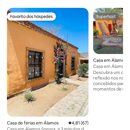
Favorito dos hóspedes
Superhost
Favorito dos hóspedes
Superhost
Casa em Álamos
Casa em Álamos S
Descubra um oásis
reflexão nos noss
concebidos para p
momentos de rel
contemplação num
completamente i
Localizada a apen
icónica Plaza de A
propriedade ofere
perfeita para expl
Casa de férias em Álamos
Classificação média de 4,81 em 
4,81 (67)
turísticos mais ic
Casa em Álamos Sonora, a 3 minutos do