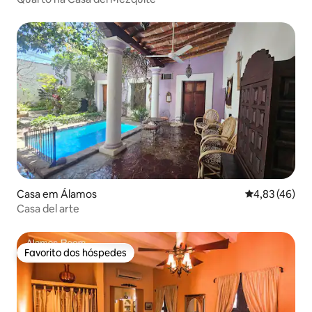
Casa em Álamos
Classificação
4,83 (46)
Casa del arte
Favorito dos hóspedes
Favorito dos hóspedes