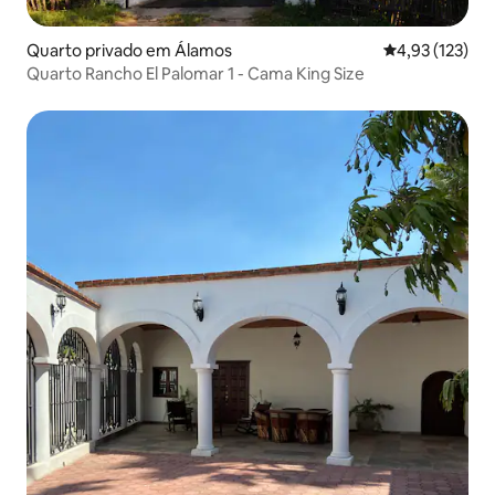
Quarto privado em Álamos
Classificação 
4,93 (123)
Quarto Rancho El Palomar 1 - Cama King Size