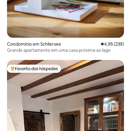
Condomínio em Schliersee
Classificação m
4,95 (239)
Grande apartamento em uma casa próxima ao lago
Favorito dos hóspedes
Favoritos dos hóspedes mais apreciados