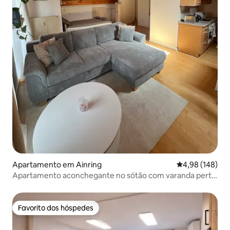
Apartamento em Ainring
Classificação m
4,98 (148)
Apartamento aconchegante no sótão com varanda perto
de Salzburgo
Favorito dos hóspedes
Favorito dos hóspedes