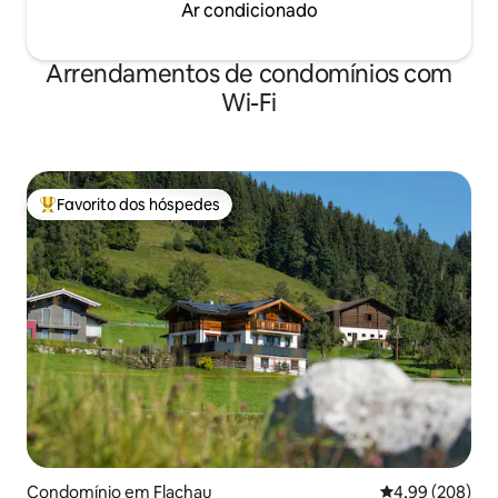
Ar condicionado
Arrendamentos de condomínios com
Wi-Fi
Favorito dos hóspedes
Favoritos dos hóspedes mais apreciados
Condomínio em Flachau
Classificação m
4,99 (208)