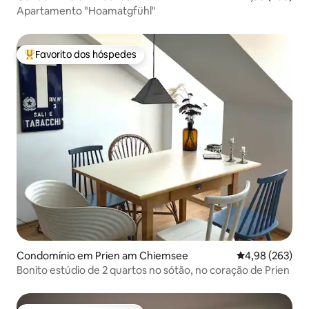
Apartamento "Hoamatgfühl"
Favorito dos hóspedes
Favoritos dos hóspedes mais apreciados
Condomínio em Prien am Chiemsee
Classificação m
4,98 (263)
Bonito estúdio de 2 quartos no sótão, no coração de Prien