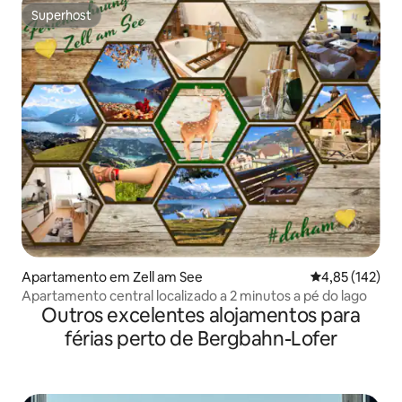
Superhost
Superhost
Apartamento em Zell am See
Classificação 
4,85 (142)
Apartamento central localizado a 2 minutos a pé do lago
Outros excelentes alojamentos para
férias perto de Bergbahn-Lofer