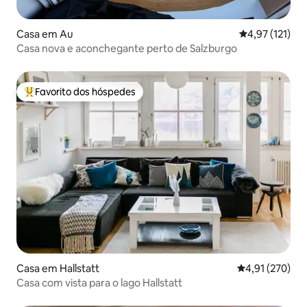
Casa em Au
Classificação 
4,97 (121)
Casa nova e aconchegante perto de Salzburgo
Favorito dos hóspedes
Favoritos dos hóspedes mais apreciados
Casa em Hallstatt
Classificação 
4,91 (270)
Casa com vista para o lago Hallstatt