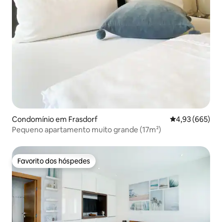
Condomínio em Frasdorf
Classificação m
4,93 (665)
Pequeno apartamento muito grande (17m²)
Favorito dos hóspedes
Favorito dos hóspedes