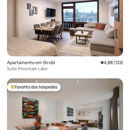
Apartamento em Strobl
Classificação 
4,88 (123)
Suíte Mountain Lake
Favorito dos hóspedes
Favoritos dos hóspedes mais apreciados