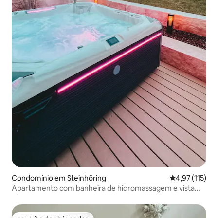
Condomínio em Steinhöring
Classificação 
4,97 (115)
Apartamento com banheira de hidromassagem e vista
para a montanha