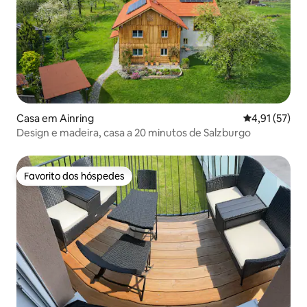
Casa em Ainring
Classificação
4,91 (57)
Design e madeira, casa a 20 minutos de Salzburgo
Favorito dos hóspedes
Favorito dos hóspedes