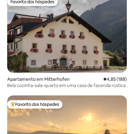
Favorito dos hóspedes
Favorito dos hóspedes
Apartamento em Mitterhofen
Classificação 
4,85 (188)
Bela cozinha-sala-quarto em uma casa de fazenda rústica
Favorito dos hóspedes
Favoritos dos hóspedes mais apreciados