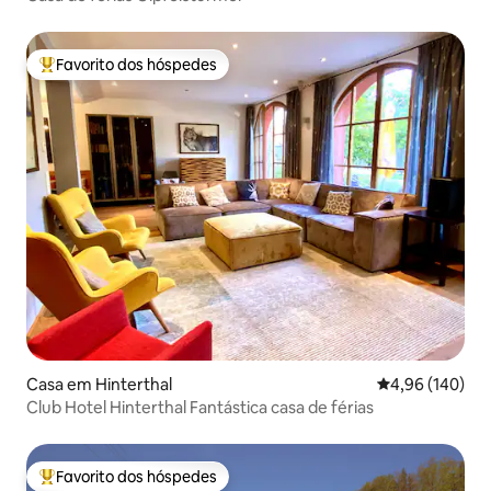
Favorito dos hóspedes
Favoritos dos hóspedes mais apreciados
Casa em Hinterthal
Classificação m
4,96 (140)
Club Hotel Hinterthal Fantástica casa de férias
Favorito dos hóspedes
Favoritos dos hóspedes mais apreciados