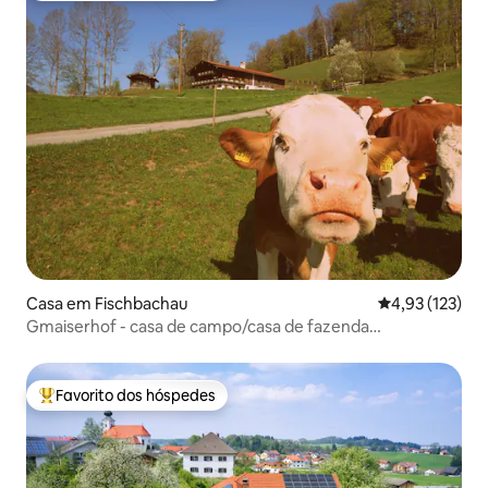
Casa em Fischbachau
Classificação 
4,93 (123)
Gmaiserhof - casa de campo/casa de fazenda
independente
Favorito dos hóspedes
Favoritos dos hóspedes mais apreciados