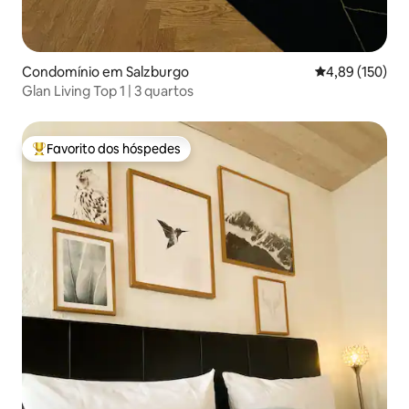
Condomínio em Salzburgo
Classificação 
4,89 (150)
Glan Living Top 1 | 3 quartos
Favorito dos hóspedes
Favoritos dos hóspedes mais apreciados