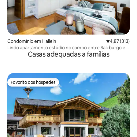
Condomínio em Hallein
Classificação 
4,87 (313)
Lindo apartamento estúdio no campo entre Salzburgo e
Casas adequadas a famílias
Hallein
Favorito dos hóspedes
Favorito dos hóspedes