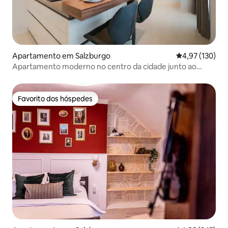
Apartamento em Salzburgo
Classificação 
4,97 (130)
Apartamento moderno no centro da cidade junto ao
Palácio Mirabell
Favorito dos hóspedes
Favorito dos hóspedes