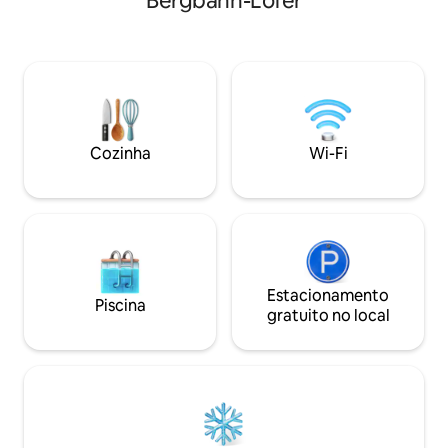
Bergbahn-Lofer
com televisão, jogos e atividades para
equipamento de al
crianças. Comam juntos na sala de jantar
vista fantástica p
ou façam um churrasco no terraço com
Salzburgo. No en
vista para o rio e as montanhas. A uma
jacuzzi, você pode
curta caminhada dos teleféricos de
suas férias ao má
esqui, lojas e restaurantes de Lofer. Com
chegar rapidament
estacionamento gratuito, privacidade
esqui e caminhada
fechada e espaço ao ar livre, oferece
Salzburgo Pongau
Cozinha
Wi-Fi
natureza e conforto numa estadia
relaxante.
Estacionamento
Piscina
gratuito no local