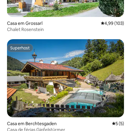
Casa em Grossarl
Classificação 
4,99 (103)
Chalet Rosenstein
Superhost
Superhost
Casa em Berchtesgaden
Classific
5 (5)
Casa de férias Gipfelstürmer