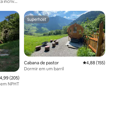
 incrível
Superhost
preciados
Superhost
Cabana de pastor
Classificação média de
4,88 (155)
Dormir em um barril
lassificação média de 4,99 em 5 estrelas, 205avaliações
4,99 (205)
na em NPHT