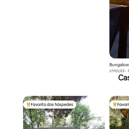
Bungalow
s'Höckli 
Cas
o lago
Favorito dos hóspedes
Favor
Favoritos dos hóspedes mais apreciados
Favorito