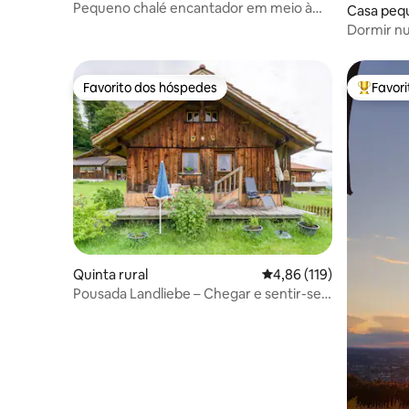
Pequeno chalé encantador em meio à
Casa peq
natureza
Dormir nu
Favorito dos hóspedes
Favor
Favorito dos hóspedes
Favorito
Quinta rural
Classificação média de 
4,86 (119)
Pousada Landliebe – Chegar e sentir-se
bem