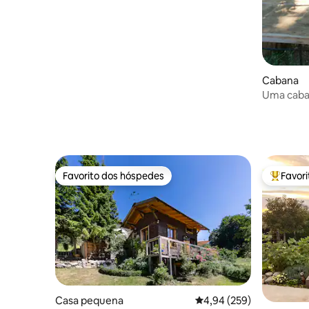
Cabana
Uma caban
Favorito dos hóspedes
Favor
Favorito dos hóspedes
Favorito
Casa pequena
Classificação média de 
4,94 (259)