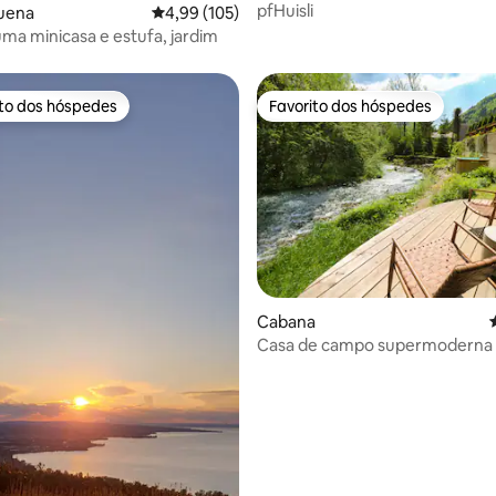
pfHuisli
uena
Classificação média de 4,99 em 5 estrelas, 10
4,99 (105)
ma minicasa e estufa, jardim
ito dos hóspedes
Favorito dos hóspedes
s dos hóspedes mais apreciados
Favorito dos hóspedes
Cabana
4,86 em 5 estrelas, 119avaliações
Casa de campo supermoderna à
rio