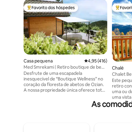
Favorito dos hóspedes
Favor
Favoritos dos hóspedes mais apreciados
Favorito
Casa pequena
Classificação média de 
4,95 (416)
Med Smrekami | Retiro boutique de bem-
Chalé
estar e spa
Desfrute de uma escapadela
Chalet Be
inesquecível de “Boutique Wellness” no
Alpes Suí
Este pequ
coração da floresta de abetos de Ozian.
retiro co
A nossa propriedade única oferece total
uma ou du
privacidade em duas áreas separadas:
uma vista
uma casa de campo romântica em
As comodid
dos Alpes Suíço
madeira com vistas panorâmicas, uma
amantes d
poltrona de massagem de alta qualidade
simplesme
e um projetor de cinema na cama, e uma
e respirar
suite de estar com sauna, lareira e
chalé atu
cozinha próprias. Em frente à casa de
para cami