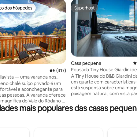
ito dos hóspedes
Superhost
s dos hóspedes mais apreciados
Superhost
4,95 em 5 estrelas, 416avaliações
Casa pequena
C
Pousada Tiny House Giardini de
Classificação média de 5 em 5 estrelas, 4
5 (417)
A Tiny House do B&B Giardini de
llavista — uma varanda nos
um quarto com características ú
ços
eno chalé suíço privado é um
está suspensa sobre uma magn
nfortável e aconchegante para
paisagem natural, com vista pa
as pessoas. A varanda oferece
montanhas e para o profundo
 magnífica do Vale do Ródano e
desfiladeiro do riacho Ardo. A 
ades mais populares das casas pequen
s de Valais. Ideal para os
janela de vidro permite que voc
a natureza ou aqueles que
e aprecie a paisagem de tirar o 
nte querem fugir para relaxar
decoração foi projetada para re
 o ar da montanha suíça. O
todas as funções como em uma
a como um ponto de partida
casa. O espaço está equipado 
nhadas ou trilhas na montanha,