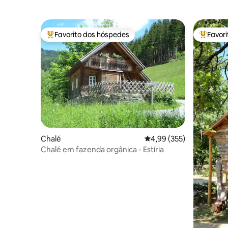
Favorito dos hóspedes
Favor
Favoritos dos hóspedes mais apreciados
Favorito
Chalé
Classificação média de 
4,99 (355)
Chalé em fazenda orgânica - Estíria