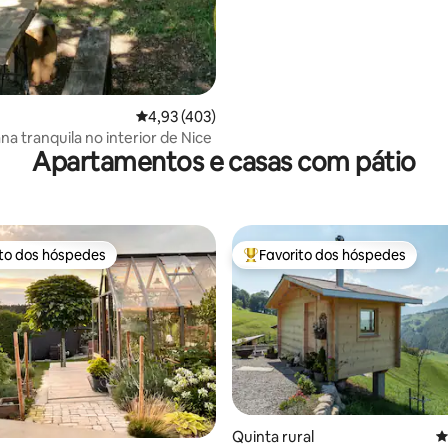
Classificação média de 4,93 em 5 estrelas, 40
4,93 (403)
a tranquila no interior de Nice
Apartamentos e casas com pátio
ito dos hóspedes
Favorito dos hóspedes
s dos hóspedes mais apreciados
Favoritos dos hóspedes mais a
4,94 em 5 estrelas, 259avaliações
Quinta rural
C