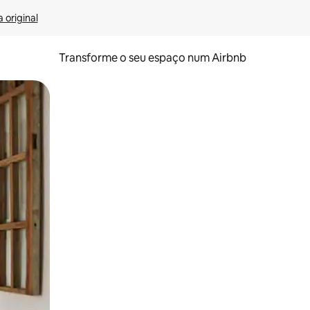
 original
Transforme o seu espaço num Airbnb
tos de toque ou deslize.