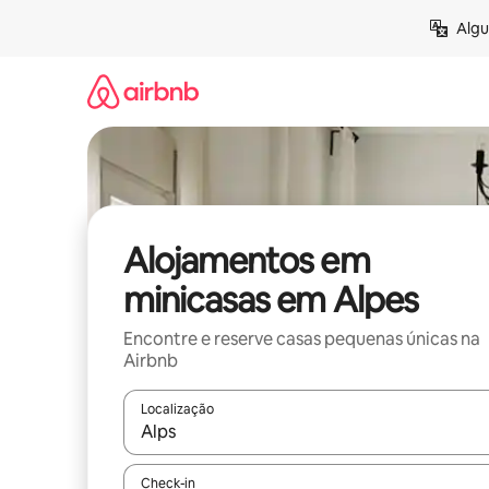
Saltar
Algu
para
o
conteúdo
Alojamentos em
minicasas em Alpes
Encontre e reserve casas pequenas únicas na
Airbnb
Localização
Quando os resultados estiverem disponíveis, nav
Check-in