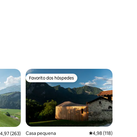
3avaliações
Favorito dos hóspedes
preciados
Favorito dos hóspedes
Casa pequena
Classificação média de
4,98 (118)
lassificação média de 4,97 em 5 estrelas, 263avaliações
4,97 (263)