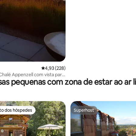
Classificação média de 4,93 em 5 estrelas, 22
4,93 (228)
- Chalé Appenzell com vista para
as pequenas com zona de estar ao ar l
ito dos hóspedes
Superhost
s dos hóspedes mais apreciados
Superhost