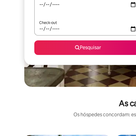
Check-out
Pesquisar
As c
Os hóspedes concordam: esta