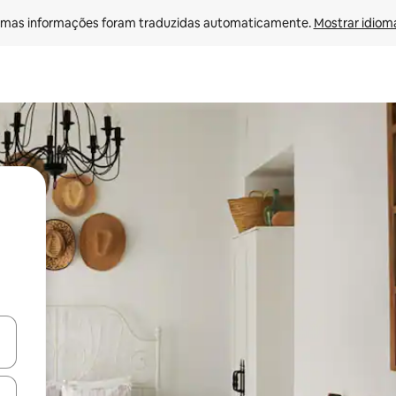
mas informações foram traduzidas automaticamente. 
Mostrar idioma
egue com as teclas de seta para cima e para baixo ou explore com ges