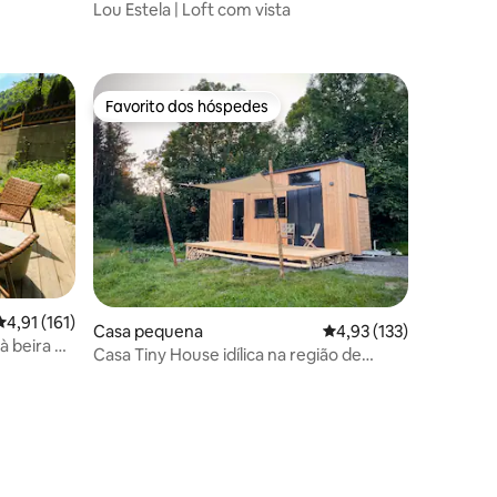
Lou Estela | Loft com vista
5avaliações
Favorito dos hóspedes
Favorito dos hóspedes
Classificação média de 4,91 em 5 estrelas, 161avaliações
4,91 (161)
Casa pequena
Classificação média de
4,93 (133)
 beira do
Casa Tiny House idílica na região de
Algovia