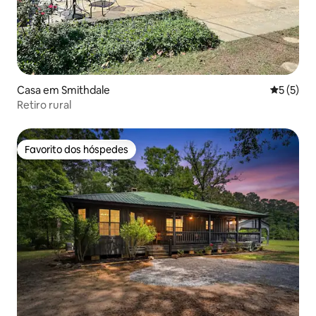
Casa em Smithdale
Classific
5 (5)
Retiro rural
Favorito dos hóspedes
Favorito dos hóspedes