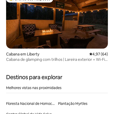
Favoritos dos hóspedes mais apreciados
Cabana em Liberty
Classificação 
4,97 (64)
Cabana de glamping com trilhos | Lareira exterior + Wi-Fi
Starlink
Destinos para explorar
Melhores vistas nas proximidades
Floresta Nacional de Homochitto
Plantação Myrtles