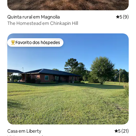
Quinta rural em Magnolia
Classific
5 (9)
The Homestead em Chinkapin Hill
Favorito dos hóspedes
Favoritos dos hóspedes mais apreciados
Casa em Liberty
Classifica
5 (21)