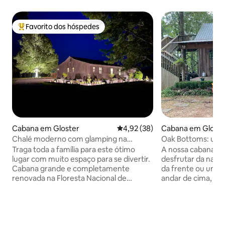
Favorito dos hóspedes
Favoritos dos hóspedes mais apreciados
Cabana em Gloster
Classificação média de 4,92 em 
4,92 (38)
Cabana em Gloste
Chalé moderno com glamping na
Oak Bottoms: uma 
floresta nacional perto de Nova Orleans
com riachos aren
Traga toda a família para este ótimo
A nossa cabana é o
lugar com muito espaço para se divertir.
desfrutar da natu
Cabana grande e completamente
da frente ou um c
renovada na Floresta Nacional de
andar de cima, um 
Homochitto. As comodidades no local
um mergulho nas 
incluem um enorme deck de 2.000 pés
doce. É um ótimo 
quadrados, lareiras interiores e
de um fim de sem
exteriores, lareira separada, piscina,
umas férias com as