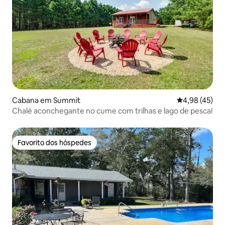
Cabana em Summit
Classificação
4,98 (45)
Chalé aconchegante no cume com trilhas e lago de pesca!
Favorito dos hóspedes
Favorito dos hóspedes