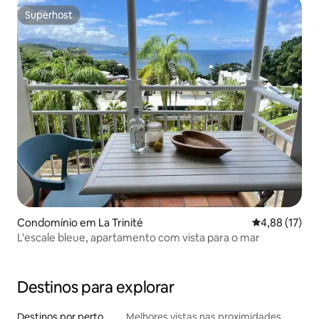
Superhost
Superhost
Condomínio em La Trinité
Classificação
4,88 (17)
L'escale bleue, apartamento com vista para o mar
Destinos para explorar
Destinos por perto
Melhores vistas nas proximidades