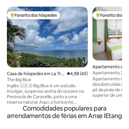
Favorito dos hóspedes
Favorito dos h
Favoritos dos hóspedes mais apreciados
Favoritos dos hó
Apartamento em L
Apartamento 2* a 
Casa de hóspedes em La Trin
Classificação média de 4,98 em 
4,98 (40)
Tartane
Apartamento de 2 
ité
The Big Blue
desobstruídas loca
Inglês 🇬🇧 O Big Blue é um estúdio
pé da praia de Anse
invulgar, suspenso acima do oceano na
superior de um edif
Península de Caravelle, junto a uma
proporcionar-lhe 
reserva natural. Aqui, o horizonte
tranquilidade. É 
Comodidades populares para
estende-se infinitamente entre o mar, a
quarto com ar co
luz e o silêncio. Oferece vistas
arrendamentos de férias em Anse IEtang
de 140x190 e um r
espetaculares e uma serenidade
banho com um chuv
absoluta. Embalada pelo som das ondas
e uma máquina de 