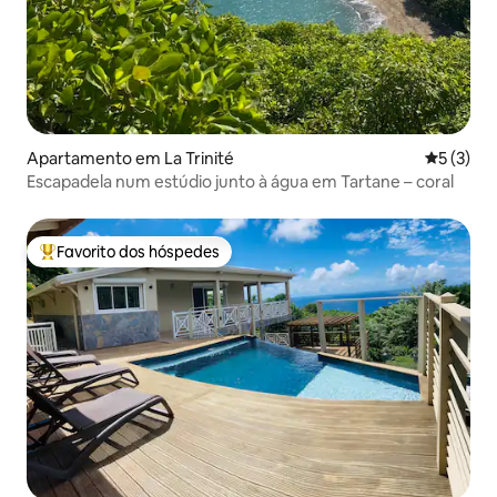
Apartamento em La Trinité
Classific
5 (3)
Escapadela num estúdio junto à água em Tartane – coral
Favorito dos hóspedes
Favoritos dos hóspedes mais apreciados