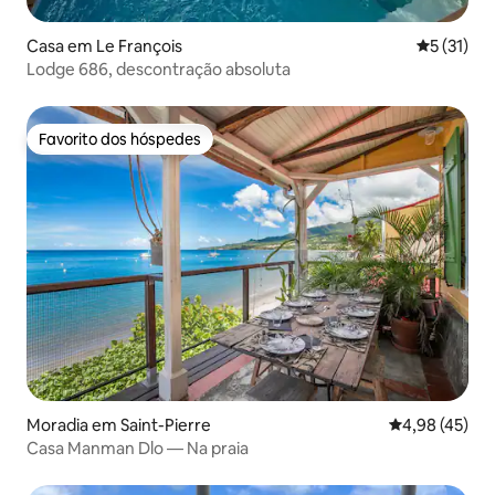
Casa em Le François
Classifica
5 (31)
Lodge 686, descontração absoluta
Favorito dos hóspedes
Favorito dos hóspedes
Moradia em Saint-Pierre
Classificação
4,98 (45)
Casa Manman Dlo — Na praia