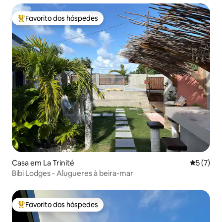
Favorito dos hóspedes
Favoritos dos hóspedes mais apreciados
Casa em La Trinité
Classific
5 (7)
Bibi Lodges - Alugueres à beira-mar
Favorito dos hóspedes
Favoritos dos hóspedes mais apreciados