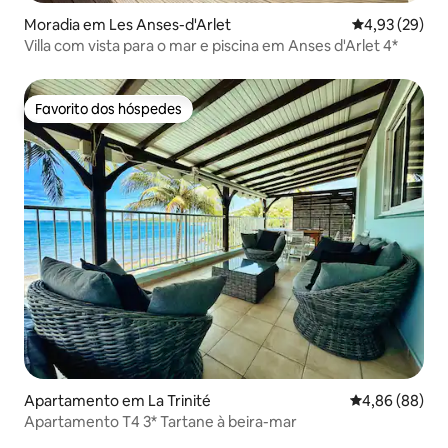
Moradia em Les Anses-d'Arlet
Classificação
4,93 (29)
Villa com vista para o mar e piscina em Anses d'Arlet 4*
Favorito dos hóspedes
Favorito dos hóspedes
Apartamento em La Trinité
Classificação 
4,86 (88)
Apartamento T4 3* Tartane à beira-mar