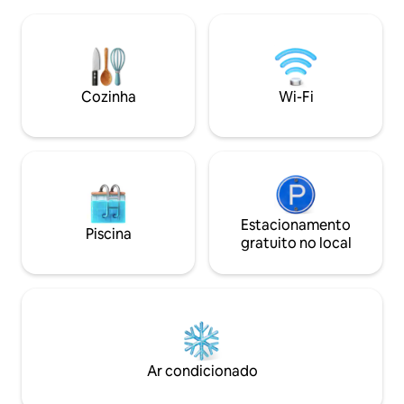
e pelo canto dos pássaros, a sua piscina
de estar com um s
virada para o mar parece fundir-se com
uma televisão, u
o azul infinito. Luminosa, acolhedora,
cozinha equipada a
insonorizada e com ar condicionado,
estar, um terraç
garante um conforto total, com a praia a
cadeiras e um lug
apenas 5 minutos a pé, para além de
Cozinha
Wi-Fi
seguro.
percursos pedestres e da aldeia nas
proximidades.
Estacionamento
Piscina
gratuito no local
Ar condicionado