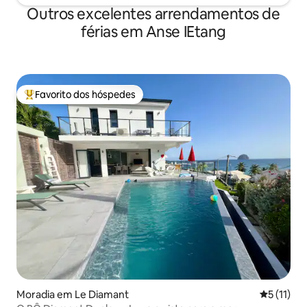
Outros excelentes arrendamentos de
férias em Anse IEtang
Favorito dos hóspedes
Favoritos dos hóspedes mais apreciados
Moradia em Le Diamant
Classifica
5 (11)