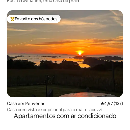
Roc'h Gwenanen, uma casa de praia
Favorito dos hóspedes
Favoritos dos hóspedes mais apreciados
Casa em Penvénan
Classificação 
4,97 (137)
Casa com vista excepcional para o mar e jacuzzi
Apartamentos com ar condicionado