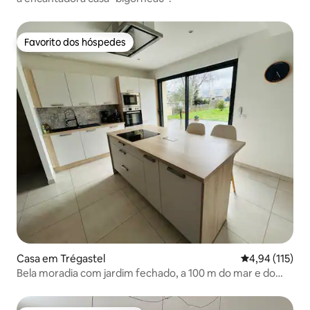
Favorito dos hóspedes
Favorito dos hóspedes
Casa em Trégastel
Classificação 
4,94 (115)
Bela moradia com jardim fechado, a 100 m do mar e do
GR34