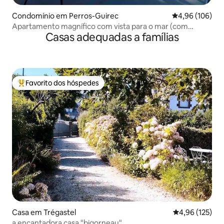
Condomínio em Perros-Guirec
Classificação m
4,96 (106)
Apartamento magnífico com vista para o mar (com
Casas adequadas a famílias
elevador)
Favorito dos hóspedes
Favoritos dos hóspedes mais apreciados
Casa em Trégastel
Classificação 
4,96 (125)
a encantadora casa "bigorneau".