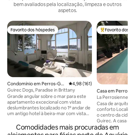
bem avaliados pela localização, limpeza e outros
aspetos.
Favorito dos hóspedes
Favorito dos h
Favorito dos hóspedes
Favoritos dos hó
Condomínio em Perros-Guir
Classificação média de 4,98 em 5
4,98 (161)
ec
Guirec Dogs, Paradise in Brittany
Casa em Perros-G
Grande angular sobre o mar para este
La Perrosienne
apartamento excecional com vistas
Casa de arquiteto
deslumbrantes localizado no 1º andar de
conforto Localização ideal entre o porto,
um antigo hotel à beira-mar com vista
o centro da cidade
para a praia de Trestraou e o
Guirec. A casa é composta por 4
Arquipélago das 7 ilhas. Um pequeno
Comodidades mais procuradas em
quartos, cada um
paraíso sob as palmeiras! Acesso privado
privativo, além d