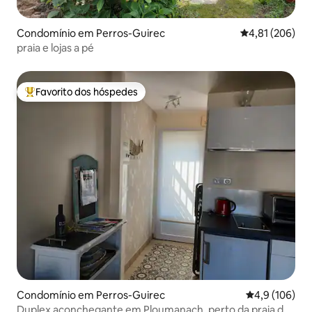
Condomínio em Perros-Guirec
Classificação 
4,81 (206)
praia e lojas a pé
Favorito dos hóspedes
Favoritos dos hóspedes mais apreciados
Condomínio em Perros-Guirec
Classificação
4,9 (106)
Duplex aconchegante em Ploumanach, perto da praia de