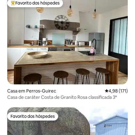
Favorito dos hóspedes
Favoritos dos hóspedes mais apreciados
Casa em Perros-Guirec
Classificação 
4,98 (171)
Casa de caráter Costa de Granito Rosa classificada 3*
Favorito dos hóspedes
Favorito dos hóspedes