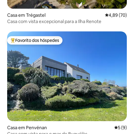
Casa em Trégastel
Classificação 
4,89 (70)
Casa com vista excepcional para a Ilha Renote
Favorito dos hóspedes
Favoritos dos hóspedes mais apreciados
Casa em Penvénan
Classific
5 (9)
Casa com vista para o mar de Buguélès