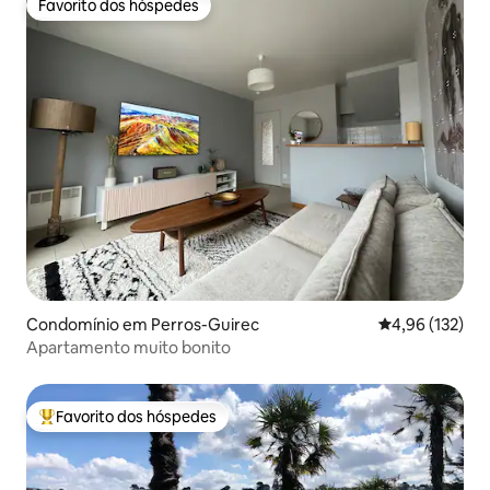
Favorito dos hóspedes
Favorito dos hóspedes
Condomínio em Perros-Guirec
Classificação 
4,96 (132)
Apartamento muito bonito
Favorito dos hóspedes
Favoritos dos hóspedes mais apreciados