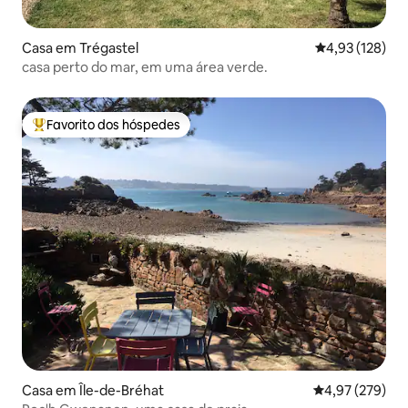
Casa em Trégastel
Classificação 
4,93 (128)
casa perto do mar, em uma área verde.
Favorito dos hóspedes
Favoritos dos hóspedes mais apreciados
Casa em Île-de-Bréhat
Classificação m
4,97 (279)