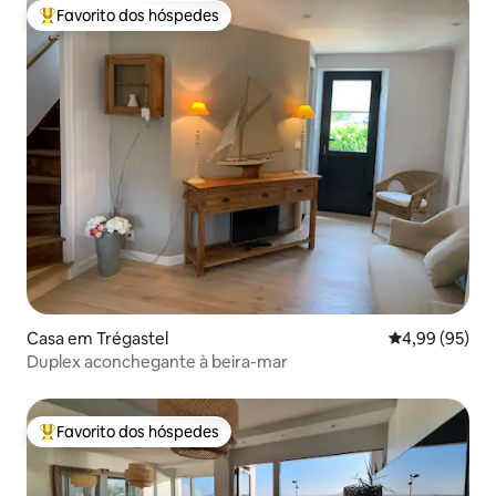
Favorito dos hóspedes
Favoritos dos hóspedes mais apreciados
Casa em Trégastel
Classificação 
4,99 (95)
Duplex aconchegante à beira-mar
Favorito dos hóspedes
Favoritos dos hóspedes mais apreciados