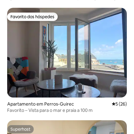
4 pessoas.
Favorito dos hóspedes
Favorito dos hóspedes
Apartamento em Perros-Guirec
Classifica
5 (26)
Favorito – Vista para o mar e praia a 100 m
Superhost
Superhost