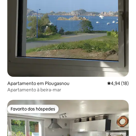
Apartamento em Plougasnou
Classificação
4,94 (18)
Apartamento à beira-mar
Favorito dos hóspedes
Favorito dos hóspedes