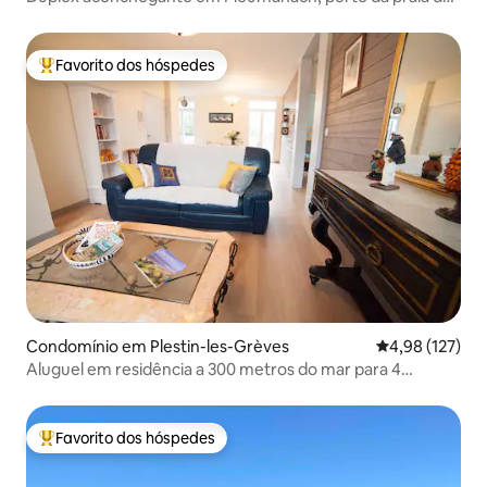
ST Guirec.
Favorito dos hóspedes
Favoritos dos hóspedes mais apreciados
Condomínio em Plestin-les-Grèves
Classificação 
4,98 (127)
Aluguel em residência a 300 metros do mar para 4
pessoas
Favorito dos hóspedes
Favoritos dos hóspedes mais apreciados