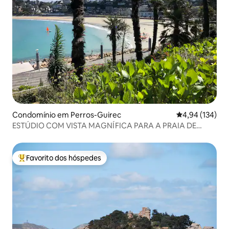
Condomínio em Perros-Guirec
Classificação 
4,94 (134)
ESTÚDIO COM VISTA MAGNÍFICA PARA A PRAIA DE
TRESTRAOU
Favorito dos hóspedes
Favoritos dos hóspedes mais apreciados