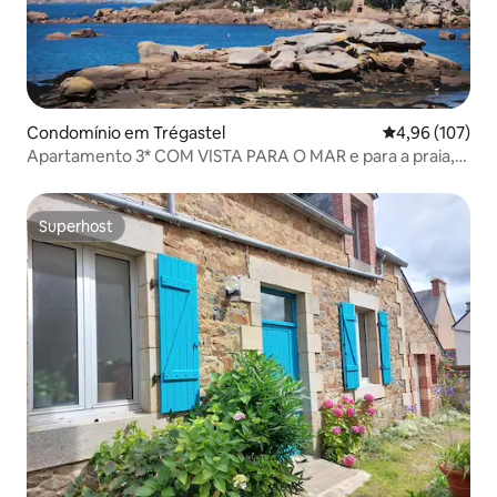
Condomínio em Trégastel
Classificação 
4,96 (107)
Apartamento 3* COM VISTA PARA O MAR e para a praia,
Wi-Fi, em Tregastel
Superhost
Superhost