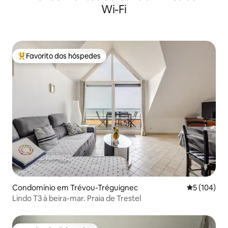
Wi-Fi
Favorito dos hóspedes
Favoritos dos hóspedes mais apreciados
Condomínio em Trévou-Tréguignec
Classificaç
5 (104)
Lindo T3 à beira-mar. Praia de Trestel