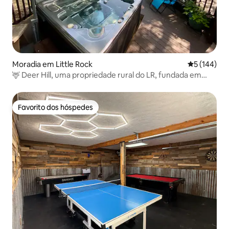
Moradia em Little Rock
Classificaç
5 (144)
🦌 Deer Hill, uma propriedade rural do LR, fundada em
1938 🫶🏼
Favorito dos hóspedes
Favorito dos hóspedes