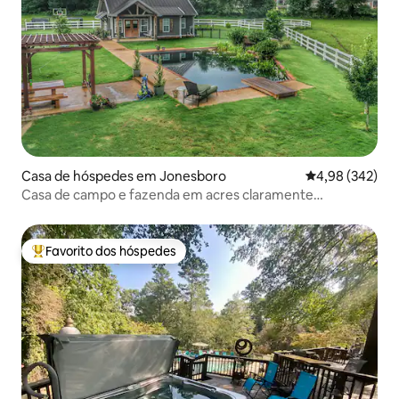
Casa de hóspedes em Jonesboro
Classificação m
4,98 (342)
Casa de campo e fazenda em acres claramente
escondidos
Favorito dos hóspedes
Favoritos dos hóspedes mais apreciados