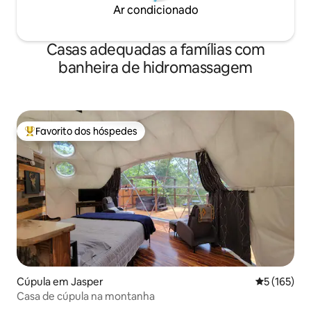
Ar condicionado
Casas adequadas a famílias com
banheira de hidromassagem
Favorito dos hóspedes
Favoritos dos hóspedes mais apreciados
Cúpula em Jasper
Classificaç
5 (165)
Casa de cúpula na montanha