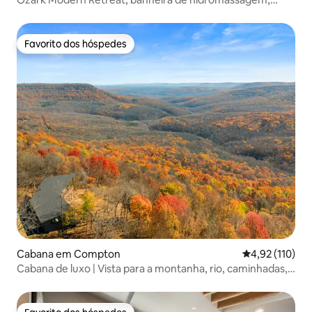
perto de Beaver Lake
Favorito dos hóspedes
Favorito dos hóspedes
Cabana em Compton
Classificação 
4,92 (110)
Cabana de luxo | Vista para a montanha, rio, caminhadas,
caiaque