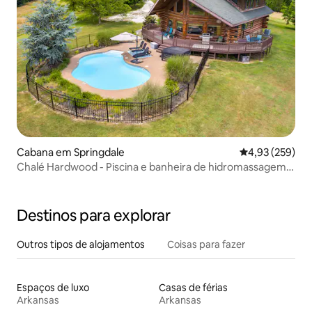
Cabana em Springdale
Classificação m
4,93 (259)
Chalé Hardwood - Piscina e banheira de hidromassagem,
ótimas vistas
Destinos para explorar
Outros tipos de alojamentos
Coisas para fazer
Espaços de luxo
Casas de férias
Arkansas
Arkansas