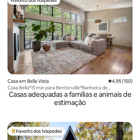
Favorito dos hóspedes
Favorito dos hóspedes
Casa em Bella Vista
Classificação 
4,95 (150)
Casa Bella*15 min para Bentonville*Banheira de
Casas adequadas a famílias e animais de
hidromassagem*
estimação
Favorito dos hóspedes
Favoritos dos hóspedes mais apreciados