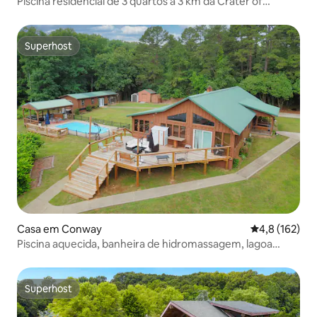
Piscina residencial de 3 quartos a 3 km da Crater of
Diamonds
Superhost
Superhost
Casa em Conway
Classificação
4,8 (162)
Piscina aquecida, banheira de hidromassagem, lagoa
privada/w Pesca
Superhost
Superhost