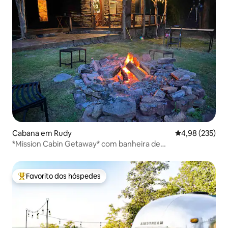
Cabana em Rudy
Classificação m
4,98 (235)
*Mission Cabin Getaway* com banheira de
hidromassagem e tirolesa
Favorito dos hóspedes
Favoritos dos hóspedes mais apreciados