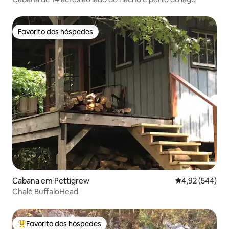
Favorito dos hóspedes
Favorito dos hóspedes
Cabana em Pettigrew
Classificação m
4,92 (544)
Chalé BuffaloHead
Favorito dos hóspedes
Favoritos dos hóspedes mais apreciados