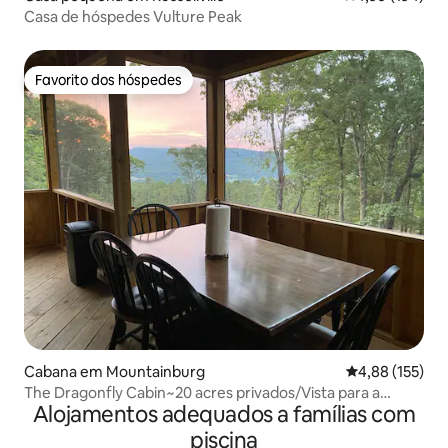
Casa de hóspedes Vulture Peak
Favorito dos hóspedes
Favorito dos hóspedes
Cabana em Mountainburg
Classificação 
4,88 (155)
The Dragonfly Cabin~20 acres privados/Vista para a
Alojamentos adequados a famílias com
montanha
piscina