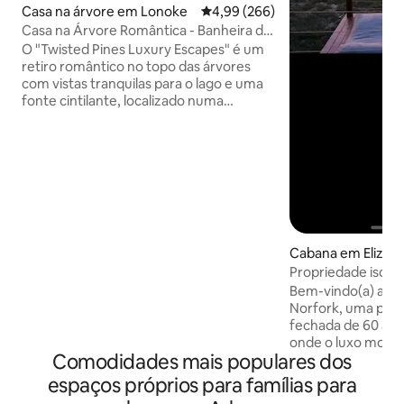
Casa na árvore em Lonoke
Classificação média de 4,99 em 5
4,99 (266)
Casa na Árvore Romântica - Banheira de
Hidromassagem - Arcade/Sem Taxa de
O "Twisted Pines Luxury Escapes" é um
Limpeza
retiro romântico no topo das árvores
com vistas tranquilas para o lago e uma
fonte cintilante, localizado numa
propriedade panorâmica de 10 acres
com retiros cuidadosamente espaçados
para privacidade e relaxamento. Delicie-
se com a banheira de imersão profunda,
o toalheiro aquecido ou a banheira de
hidromassagem sob as estrelas.
Desfrute de cornhole, pingue-pongue,
paddle boat e uma sala de jogos retro
Cabana em Elizab
partilhada dentro de uma caravana
Propriedade isolada
Airstream clássica. Natureza, luxo e
Retiro para casais
diversão criam uma escapadela
Bem-vindo(a) a Su
inesquecível. Perfeito para casais que
Norfork, uma prop
procuram uma escapadela tranquila.
fechada de 60 acre
onde o luxo moder
Comodidades mais populares dos
selvagem intocad
com vistas amplas 
espaços próprios para famílias para
dia na piscina de l