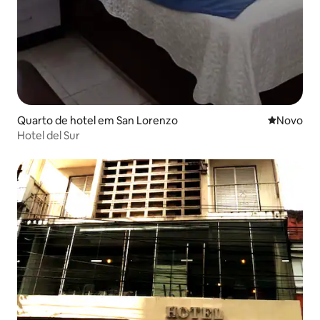
Quarto de hotel em San Lorenzo
Novo aloj
Novo
Hotel del Sur