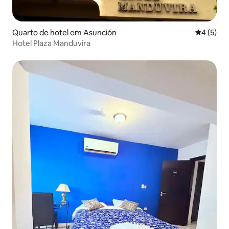
Quarto de hotel em Asunción
Classific
4 (5)
Hotel Plaza Manduvira