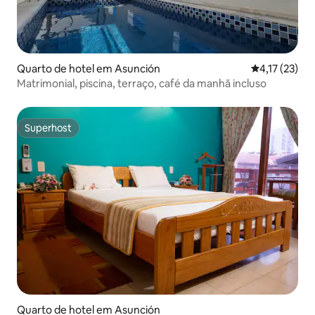
Quarto de hotel em Asunción
Classificação
4,17 (23)
Matrimonial, piscina, terraço, café da manhã incluso
Superhost
Superhost
Quarto de hotel em Asunción