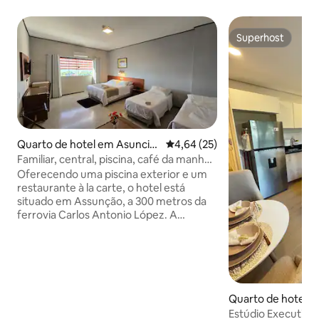
Superhost
Superhost
Quarto de hotel em Asunció
Classificação média de 4,64 em 
4,64 (25)
n
Familiar, central, piscina, café da manhã
incluso
Oferecendo uma piscina exterior e um
restaurante à la carte, o hotel está
situado em Assunção, a 300 metros da
ferrovia Carlos Antonio López. A
propriedade oferece acesso Wi-Fi
gratuito e café da manhã diário. Os
hóspedes que se hospedam aqui podem
desfrutar de uma recepção 24 horas,
um terraço e uma sala de estar
compartilhada. Serviços de limpeza
Quarto de hotel 
diária são fornecidos gratuitamente. A
Estúdio Executivo