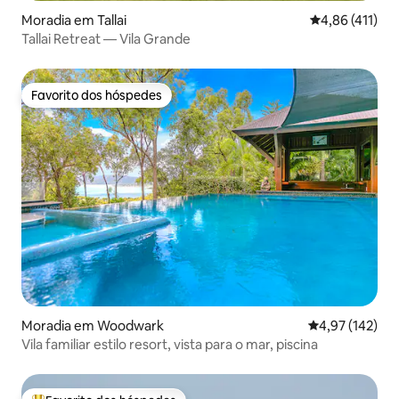
Moradia em Tallai
Classificação 
4,86 (411)
Tallai Retreat — Vila Grande
Favorito dos hóspedes
Favorito dos hóspedes
Moradia em Woodwark
Classificação 
4,97 (142)
Vila familiar estilo resort, vista para o mar, piscina