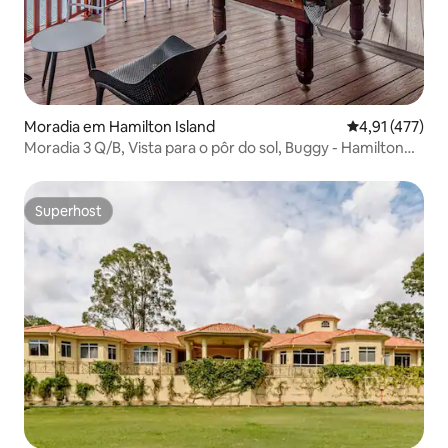
Moradia em Hamilton Island
Classificação 
4,91 (477)
Moradia 3 Q/B, Vista para o pôr do sol, Buggy - Hamilton
Island
Superhost
Superhost