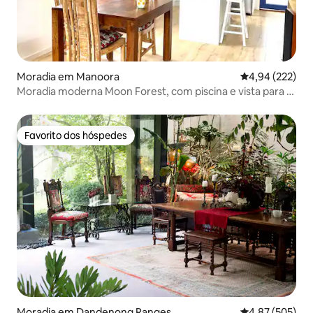
Moradia em Manoora
Classificação m
4,94 (222)
Moradia moderna Moon Forest, com piscina e vista para a
montanha
Favorito dos hóspedes
Favorito dos hóspedes
Moradia em Dandenong Ranges
Classificação m
4,87 (505)