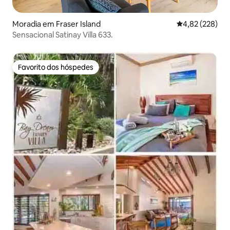
Moradia em Fraser Island
Classificação m
4,82 (228)
Sensacional Satinay Villa 633.
Favorito dos hóspedes
Favorito dos hóspedes