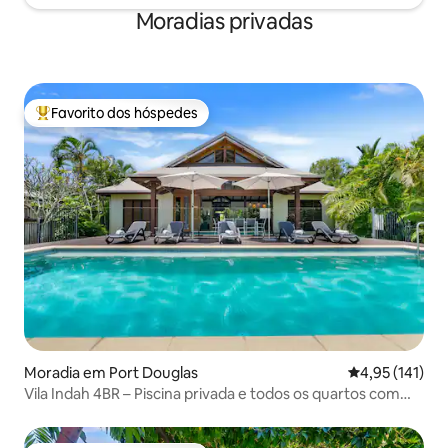
Moradias privadas
Favorito dos hóspedes
Favoritos dos hóspedes mais apreciados
Moradia em Port Douglas
Classificação 
4,95 (141)
Vila Indah 4BR – Piscina privada e todos os quartos com
casa de banho