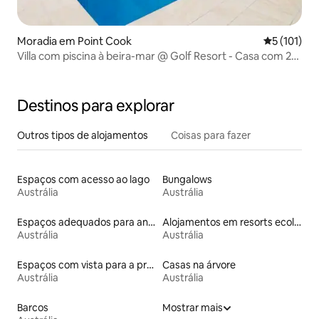
Moradia em Point Cook
Classificaç
5 (101)
Villa com piscina à beira-mar @ Golf Resort - Casa com 2
quartos
Destinos para explorar
Outros tipos de alojamentos
Coisas para fazer
Espaços com acesso ao lago
Bungalows
Austrália
Austrália
Espaços adequados para animais de estimação
Alojamentos em resorts ecológicos
Austrália
Austrália
Espaços com vista para a praia
Casas na árvore
Austrália
Austrália
Barcos
Mostrar mais