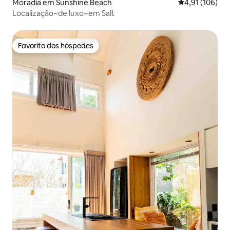
Moradia em Sunshine Beach
Classificação 
4,91 (106)
Localização~de luxo~em Salt
Favorito dos hóspedes
Favorito dos hóspedes