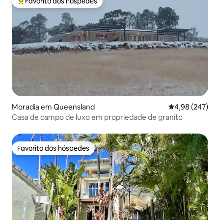
Favorito dos hóspedes
Favoritos dos hóspedes mais apreciados
Moradia em Queensland
Classificação m
4,98 (247)
Casa de campo de luxo em propriedade de granito
Favorito dos hóspedes
Favorito dos hóspedes