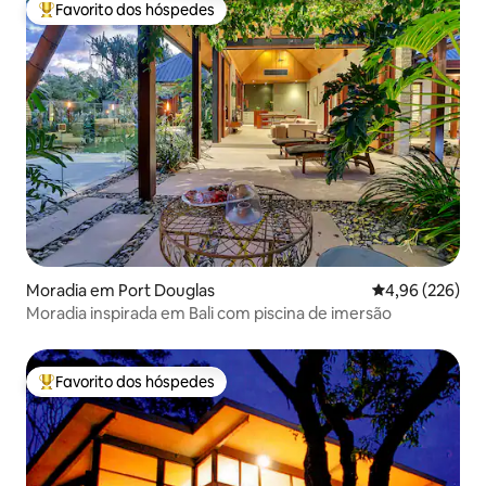
Favorito dos hóspedes
Favoritos dos hóspedes mais apreciados
Moradia em Port Douglas
Classificação m
4,96 (226)
Moradia inspirada em Bali com piscina de imersão
Favorito dos hóspedes
Favoritos dos hóspedes mais apreciados