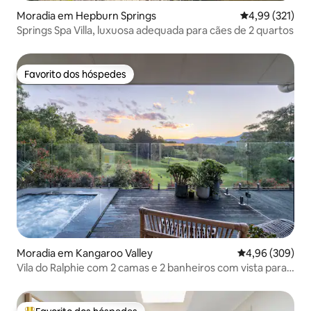
Moradia em Hepburn Springs
Classificação 
4,99 (321)
Springs Spa Villa, luxuosa adequada para cães de 2 quartos
Favorito dos hóspedes
Favorito dos hóspedes
Moradia em Kangaroo Valley
Classificação m
4,96 (309)
Vila do Ralphie com 2 camas e 2 banheiros com vista para
o vale