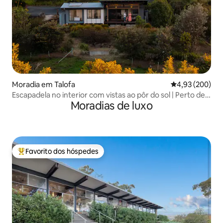
Moradia em Talofa
Classificação m
4,93 (200)
Escapadela no interior com vistas ao pôr do sol | Perto de
Moradias de luxo
Byron
Favorito dos hóspedes
Favoritos dos hóspedes mais apreciados