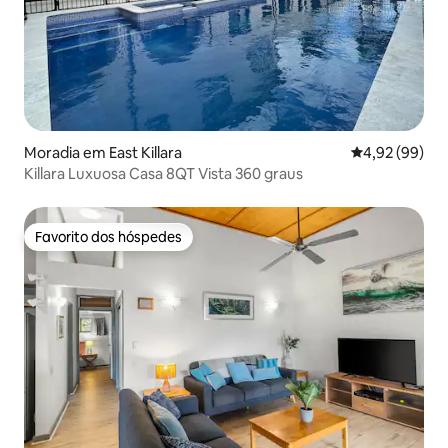
Moradia em East Killara
Classificação 
4,92 (99)
Killara Luxuosa Casa 8QT Vista 360 graus
Favorito dos hóspedes
Favorito dos hóspedes