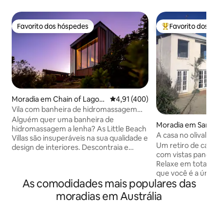
Favorito dos hóspedes
Favorito dos h
Favorito dos hóspedes
Favoritos dos hó
Moradia em Chain of Lagoo
Classificação média de 4,91 em 5
4,91 (400)
ns
Vila com banheira de hidromassagem
em Little Beach Co
Alguém quer uma banheira de
Moradia em San 
hidromassagem a lenha? As Little Beach
A casa no olival da
Villas são insuperáveis na sua qualidade e
Um retiro de casa
design de interiores. Descontraia e
com vistas panorâ
relaxe neste espaço tranquilo e desfrute
Relaxe em total p
da sua própria banheira de
que você é a única
hidromassagem privada num jardim
As comodidades mais populares das
situados entre o no
exclusivo da sua villa. Observe baleias e
dentro de mais de 1
golfinhos a passar e durma bem com os
moradias em Austrália
tem vista para a Ilh
nossos colchões Times Square rodeados
Westernport e alé
de bela arte. Uma cozinha totalmente