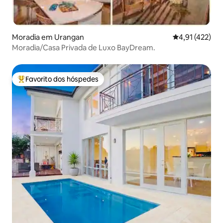
Moradia em Urangan
Classificação 
4,91 (422)
Moradia/Casa Privada de Luxo BayDream.
Favorito dos hóspedes
Favoritos dos hóspedes mais apreciados