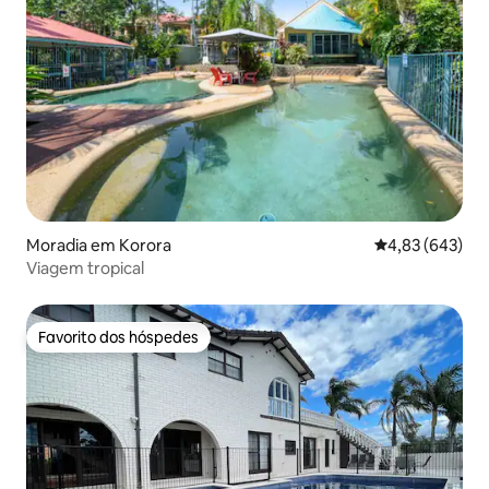
Moradia em Korora
Classificação m
4,83 (643)
Viagem tropical
Favorito dos hóspedes
Favorito dos hóspedes