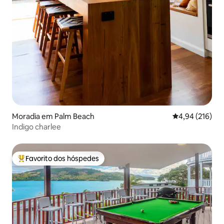
Moradia em Palm Beach
Classificação 
4,94 (216)
Indigo charlee
Favorito dos hóspedes
Favoritos dos hóspedes mais apreciados