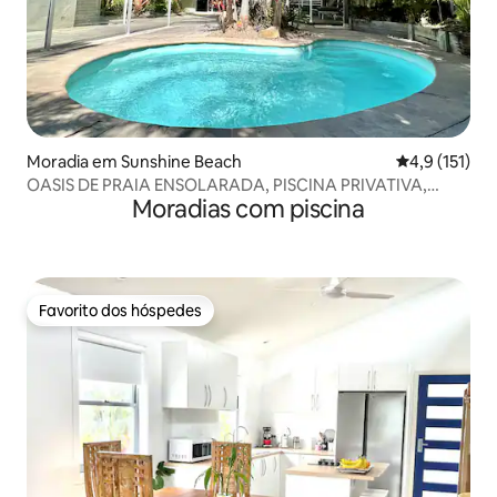
Moradia em Sunshine Beach
Classificação
4,9 (151)
OASIS DE PRAIA ENSOLARADA, PISCINA PRIVATIVA,
Moradias com piscina
ANIMAIS DE ESTIMAÇÃO ACEITOS
Favorito dos hóspedes
Favorito dos hóspedes