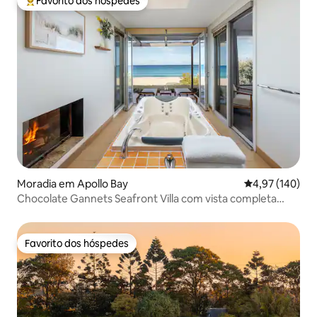
Favorito dos hóspedes
Favoritos dos hóspedes mais apreciados
Moradia em Apollo Bay
Classificação 
4,97 (140)
Chocolate Gannets Seafront Villa com vista completa
para o mar, a 50 metros da praia e a 3 minutos de carro da
cidade
Favorito dos hóspedes
Favorito dos hóspedes