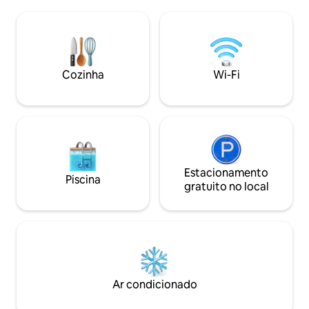
Com vistas panorâ
equipada com forno, fogão e
janelas e total pri
churrasqueira no deck com vista para o
sedutor das villas 
mar. O pequeno-almoço à la carte em
impressionar qual
estilo francês é servido no celeiro ~ 200
das exigências do e
m da sua moradia.
garantindo uma es
Cozinha
Wi-Fi
estresse, até me
Estacionamento
Piscina
gratuito no local
Ar condicionado