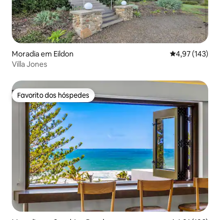
Moradia em Eildon
Classificação 
4,97 (143)
Villa Jones
Favorito dos hóspedes
Favorito dos hóspedes