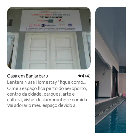
Casa em Banjarbaru
Classificação média de 4 e
4 (4)
Lentera Nusa Homestay "fique como
sua casa"
O meu espaço fica perto do aeroporto,
centro da cidade, parques, arte e
cultura, vistas deslumbrantes e comida.
Vai adorar o meu espaço devido à
localização estratégica e conveniente.
Meu espaço é ótimo para férias em
família, bacpackers e viajantes de
negócios. As estadias em casa de família