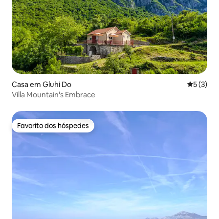
Casa em Gluhi Do
Classific
5 (3)
Villa Mountain's Embrace
Favorito dos hóspedes
Favorito dos hóspedes