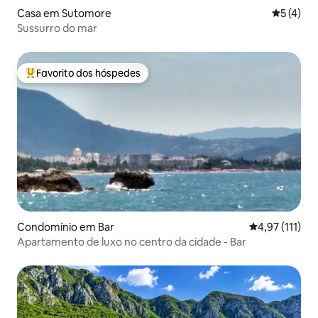
Casa em Sutomore
Classific
5 (4)
Sussurro do mar
Favorito dos hóspedes
Favoritos dos hóspedes mais apreciados
Condomínio em Bar
Classificação 
4,97 (111)
Apartamento de luxo no centro da cidade - Bar