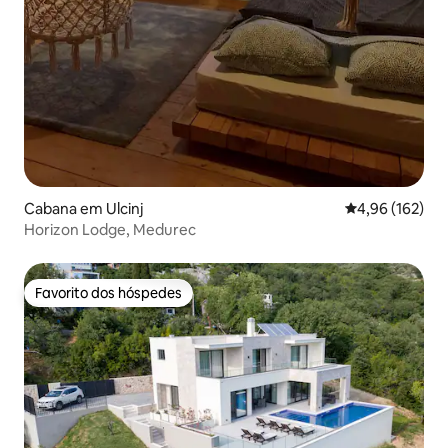
Cabana em Ulcinj
Classificação 
4,96 (162)
Horizon Lodge, Medurec
Favorito dos hóspedes
Favorito dos hóspedes