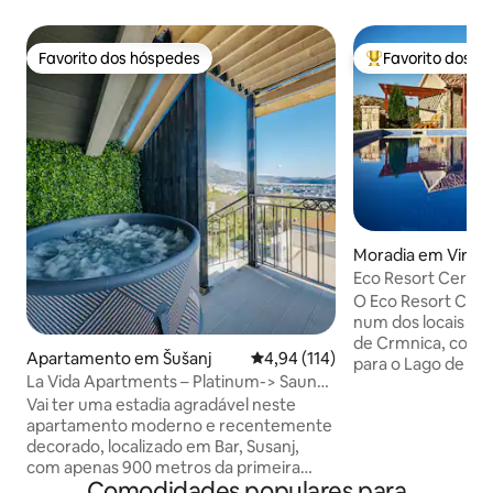
Favorito dos hóspedes
Favorito dos h
Favorito dos hóspedes
Favoritos dos hó
Moradia em Virpa
Eco Resort Cermeni
O Eco Resort Cerm
num dos locais mai
de Crmnica, com 
Apartamento em Šušanj
Classificação média de 4,94 em 5
4,94 (114)
para o Lago de Sk
La Vida Apartments – Platinum-> Sauna,
está dividido em 1
jacuzzi, ginásio
Vai ter uma estadia agradável neste
piscina, zona de 
apartamento moderno e recentemente
estacionamento gr
decorado, localizado em Bar, Susanj,
hóspedes. No reso
com apenas 900 metros da primeira
turistas também 
Comodidades populares para
praia , com vista para o mar e terraços.
nossas vinhas com