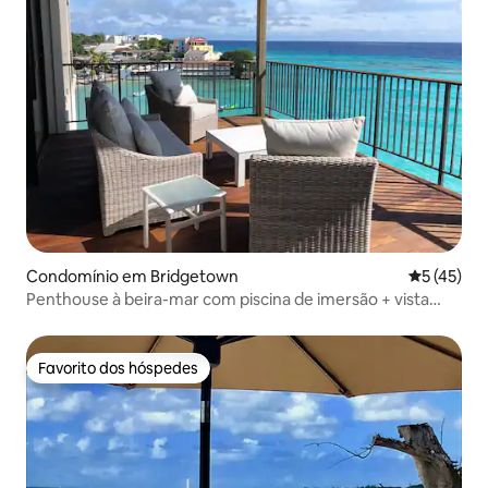
Condomínio em Bridgetown
Classifica
5 (45)
Penthouse à beira-mar com piscina de imersão + vista
para o mar
Favorito dos hóspedes
Favorito dos hóspedes