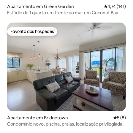
Apartamento em Green Garden
Classificação 
4,74 (141)
Estúdio de 1 quarto em frente ao mar em Coconut Bay
Favorito dos hóspedes
Favorito dos hóspedes
Apartamento em Bridgetown
Classific
5 (8)
Condomínio novo, piscina, praias, localização privilegiada,
fechado