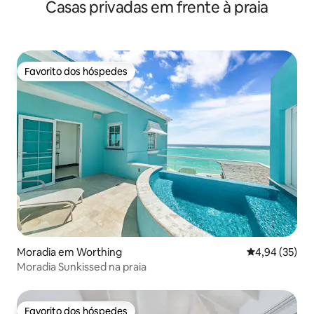
Casas privadas em frente à praia
Favorito dos hóspedes
Favorito dos hóspedes
Moradia em Worthing
Classificação
4,94 (35)
Moradia Sunkissed na praia
Favorito dos hóspedes