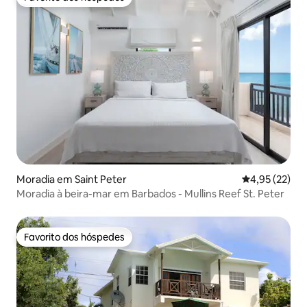
Favorito dos hóspedes
Moradia em Saint Peter
Classificação
4,95 (22)
Moradia à beira-mar em Barbados - Mullins Reef St. Peter
Favorito dos hóspedes
Favorito dos hóspedes