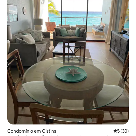
Condomínio em Oistins
Classifica
5 (30)