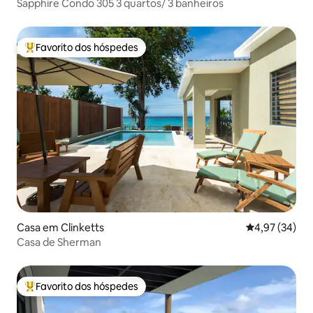
Sapphire Condo 305 3 quartos/ 3 banheiros
Favorito dos hóspedes
Favoritos dos hóspedes mais apreciados
Casa em Clinketts
Classificação
4,97 (34)
Casa de Sherman
Favorito dos hóspedes
Favoritos dos hóspedes mais apreciados