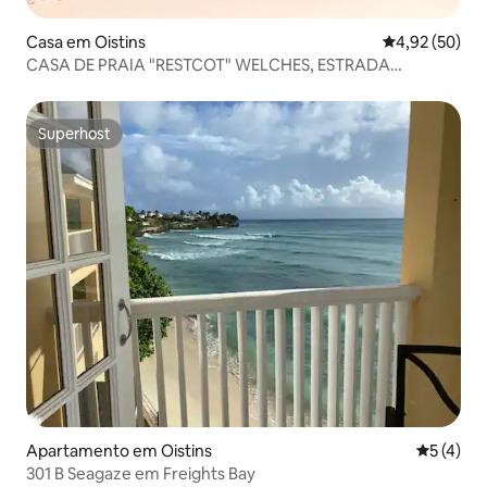
Casa em Oistins
Classificação
4,92 (50)
CASA DE PRAIA "RESTCOT" WELCHES, ESTRADA
PRINCIPAL DE OISTINS
Superhost
Superhost
Apartamento em Oistins
Classific
5 (4)
301 B Seagaze em Freights Bay