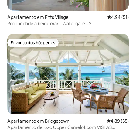
Apartamento em Fitts Village
Classificação
4,94 (51)
Propriedade à beira-mar - Watergate #2
Favorito dos hóspedes
Favorito dos hóspedes
Apartamento em Bridgetown
Classificação
4,89 (55)
Apartamento de luxo Upper Camelot com VISTAS
DESLUMBRANTES