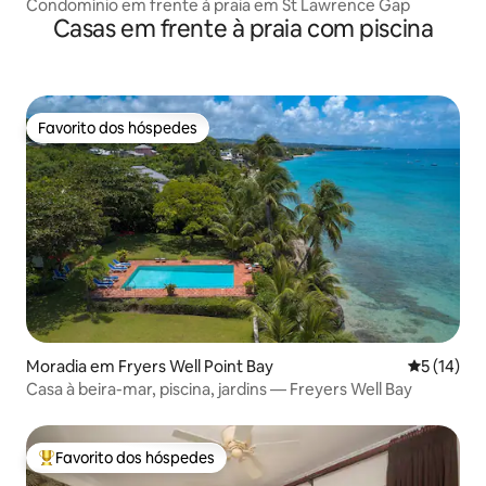
Condomínio em frente à praia em St Lawrence Gap
Casas em frente à praia com piscina
Favorito dos hóspedes
Favorito dos hóspedes
Moradia em Fryers Well Point Bay
Classifica
5 (14)
Casa à beira-mar, piscina, jardins — Freyers Well Bay
Favorito dos hóspedes
Favoritos dos hóspedes mais apreciados