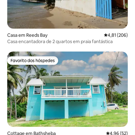
Casa em Reeds Bay
Classificação 
4,81 (206)
Casa encantadora de 2 quartos em praia fantástica
Favorito dos hóspedes
Favorito dos hóspedes
Cottage em Bathsheba
Classificação
4,96 (52)