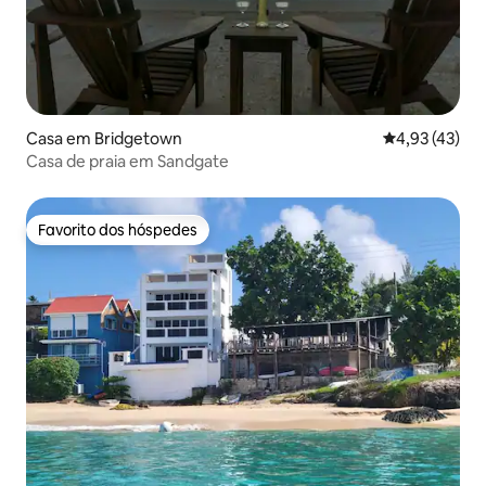
Casa em Bridgetown
Classificação
4,93 (43)
Casa de praia em Sandgate
Favorito dos hóspedes
Favorito dos hóspedes