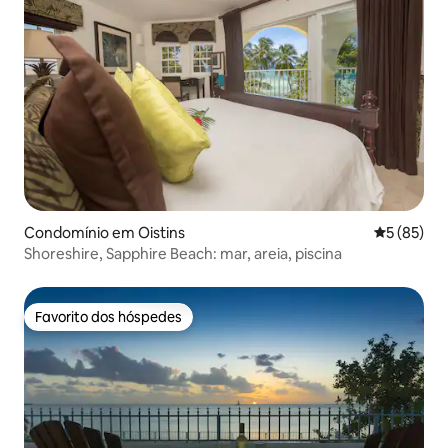
Condomínio em Oistins
Classifica
5 (85)
Shoreshire, Sapphire Beach: mar, areia, piscina
Favorito dos hóspedes
Favorito dos hóspedes