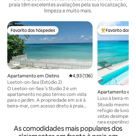
praia têm excelentes avaliações pela sua localização,
limpeza e muito mais.
Favorito dos hóspedes
Favorito dos h
Favorito dos hóspedes
Favoritos dos hó
Apartamento em Oistins
Classificação média de 4,93 em 5
4,93 (136)
Leeton-on-Sea (Estúdio 2)
O Leeton-on-Sea 's Studio 2 é um
Apartamento em 
apartamento no piso térreo com vista
Luxo à beira-mar no
para o jardim. A propriedade em si é à
deslumbrantes pa
Situado mesmo à b
beira-mar, com acesso direto à praia
refúgio de luxo e
através de um portão. Estamos
vistas desimpedid
localizados na costa sul de Barbados. Ao
rara experiência de
lado do Estúdio 2 está o Estúdio 3, que
As comodidades mais populares dos
pisar diretamente 
pode ser reservado através do Airbnb.
macia. Concebido p
Os quartos têm portas de conexão que