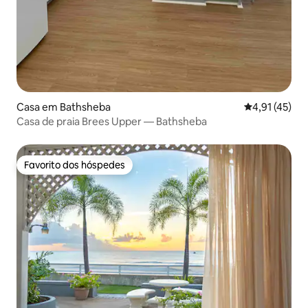
Casa em Bathsheba
Classificação
4,91 (45)
Casa de praia Brees Upper — Bathsheba
Favorito dos hóspedes
Favorito dos hóspedes