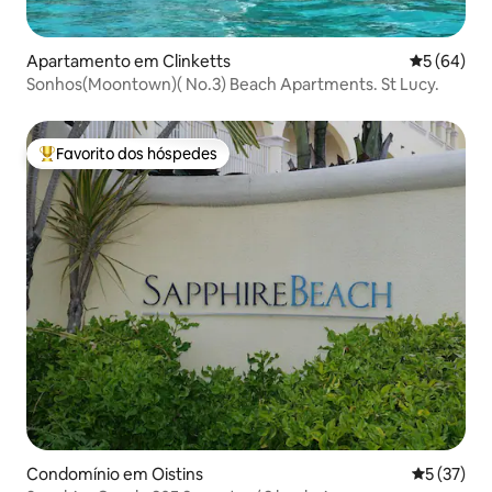
Apartamento em Clinketts
Classifica
5 (64)
Sonhos(Moontown)( No.3) Beach Apartments. St Lucy.
Favorito dos hóspedes
Favoritos dos hóspedes mais apreciados
Condomínio em Oistins
Classifica
5 (37)