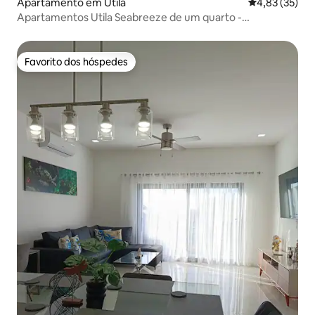
Apartamento em Utila
Classificação
4,83 (35)
Apartamentos Utila Seabreeze de um quarto -
Apartamento 3
Favorito dos hóspedes
Favorito dos hóspedes