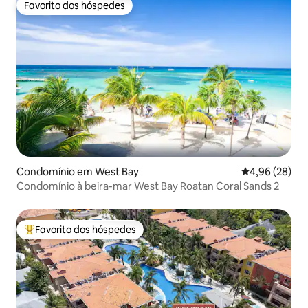
Favorito dos hóspedes
Favorito dos hóspedes
Condomínio em West Bay
Classificação 
4,96 (28)
Condomínio à beira-mar West Bay Roatan Coral Sands 2
Favorito dos hóspedes
Favoritos dos hóspedes mais apreciados