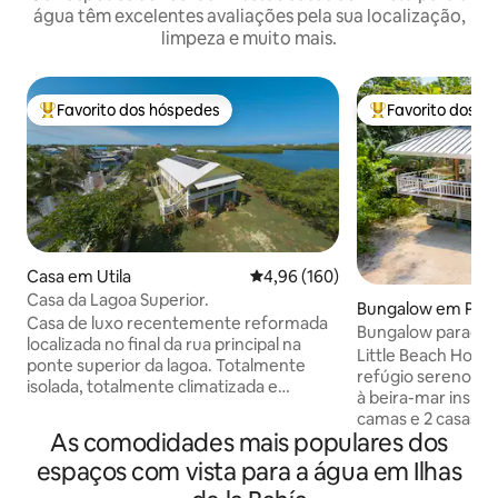
água têm excelentes avaliações pela sua localização,
limpeza e muito mais.
Favorito dos hóspedes
Favorito dos h
Favoritos dos hóspedes mais apreciados
Favoritos dos hó
Casa em Utila
Classificação média de 4,96 em 5
4,96 (160)
Casa da Lagoa Superior.
Bungalow em Palm
Casa de luxo recentemente reformada
Bungalow paradisí
localizada no final da rua principal na
à praia de Roatan
Little Beach Hous
ponte superior da lagoa. Totalmente
refúgio sereno na 
isolada, totalmente climatizada e
à beira-mar inspir
eficiente em termos energéticos.
camas e 2 casas d
Construído de acordo com o código de
As comodidades mais populares dos
Bay, onde o charm
construção dos EUA. Curta caminhada
conforto moderno
espaços com vista para a água em Ilhas
até centros de mergulho populares,
e Wi-Fi. Acorde a
restaurantes, bares e Praia de Bando.