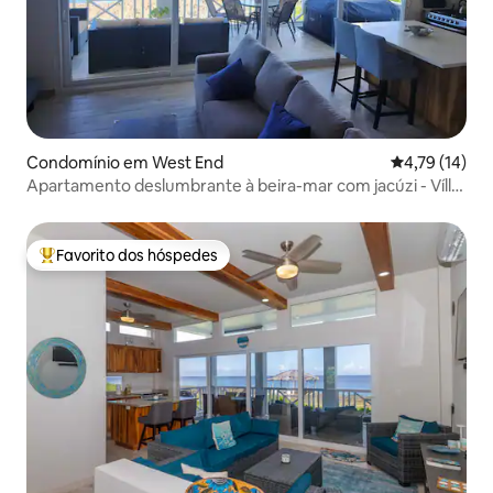
Condomínio em West End
Classificação
4,79 (14)
Apartamento deslumbrante à beira-mar com jacúzi - Vílla
Delfín
Favorito dos hóspedes
Favoritos dos hóspedes mais apreciados