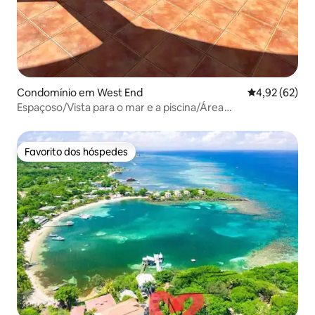
Condomínio em West End
Classificação
4,92 (62)
Espaçoso/Vista para o mar e a piscina/Área
tranquila/Perto da cidade
Favorito dos hóspedes
Favorito dos hóspedes