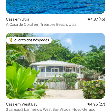
Casa em Utila
Classificação
4,87 (45)
A Casa de Coral em Treasure Beach, Utila
Favorito dos hóspedes
Favoritos dos hóspedes mais apreciados
Casa em West Bay
Classificação
4,96 (27)
3 camas/2 banheiros. West Bay Village. Novo Gerador