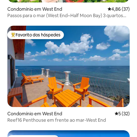
Condomínio em West End
Classificação
4,86 (37)
Passos para o mar (West End~Half Moon Bay) 3 quartos
tranquilos
Favorito dos hóspedes
Favoritos dos hóspedes mais apreciados
Condomínio em West End
Classifica
5 (32)
Reef16 Penthouse em frente ao mar-West End