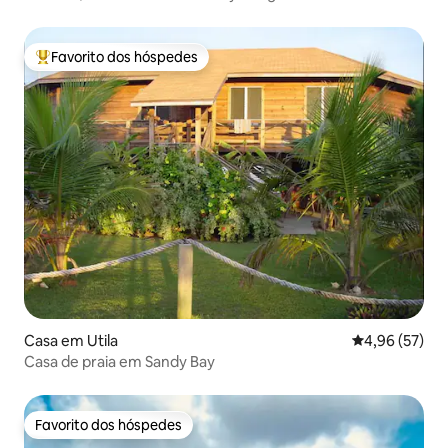
Favorito dos hóspedes
Favoritos dos hóspedes mais apreciados
Casa em Utila
Classificação
4,96 (57)
Casa de praia em Sandy Bay
Favorito dos hóspedes
Favorito dos hóspedes