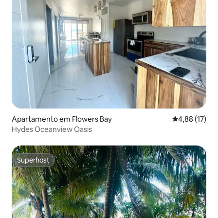
Apartamento em Flowers Bay
Classificação
4,88 (17)
Hydes Oceanview Oasis
Superhost
Superhost