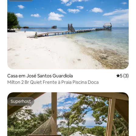
Casa em José Santos Guardiola
Classific
5 (3)
Milton 2 Br Quiet Frente à Praia Piscina Doca
Superhost
Superhost