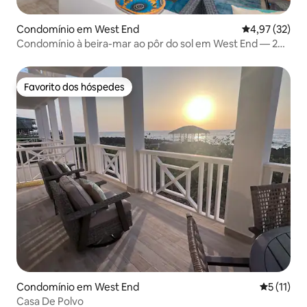
Condomínio em West End
Classificação
4,97 (32)
Condomínio à beira-mar ao pôr do sol em West End — 2
camas, 2 banheiros
Favorito dos hóspedes
Favorito dos hóspedes
Condomínio em West End
Classifica
5 (11)
Casa De Polvo