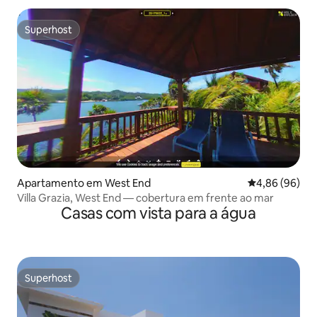
Superhost
Superhost
Apartamento em West End
Classificação 
4,86 (96)
Villa Grazia, West End — cobertura em frente ao mar
Casas com vista para a água
Superhost
Superhost