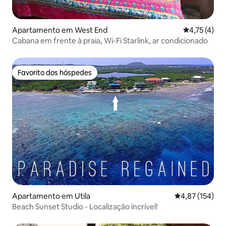
Apartamento em West End
Classificaçã
4,75 (4)
Cabana em frente à praia, Wi-Fi Starlink, ar condicionado
Favorito dos hóspedes
Favorito dos hóspedes
Apartamento em Utila
Classificação 
4,87 (154)
Beach Sunset Studio - Localização incrível!