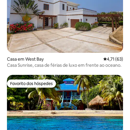
Casa em West Bay
Classificação
4,71 (63)
Casa Sunrise, casa de férias de luxo em frente ao oceano.
Favorito dos hóspedes
Favorito dos hóspedes