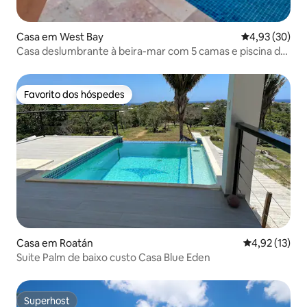
Casa em West Bay
Classificação
4,93 (30)
Casa deslumbrante à beira-mar com 5 camas e piscina de
borda infinita
Favorito dos hóspedes
Favorito dos hóspedes
Casa em Roatán
Classificação
4,92 (13)
Suite Palm de baixo custo Casa Blue Eden
Superhost
Superhost