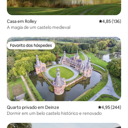
Casa em Rolley
Classificação 
4,85 (136)
A magia de um castelo medieval
Favorito dos hóspedes
Favorito dos hóspedes
Quarto privado em Deinze
Classificação m
4,95 (244)
Dormir em um belo castelo histórico e renovado