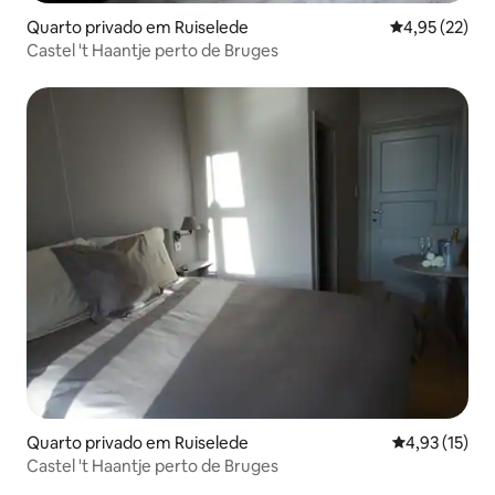
Quarto privado em Ruiselede
Classificação
4,95 (22)
Castel 't Haantje perto de Bruges
Quarto privado em Ruiselede
Classificação
4,93 (15)
Castel 't Haantje perto de Bruges