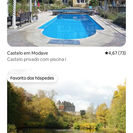
Castelo em Modave
Classificação
4,67 (73)
Castelo privado com piscina I
Favorito dos hóspedes
Favorito dos hóspedes