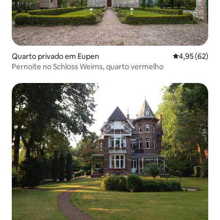
Quarto privado em Eupen
Classificação
4,95 (62)
Pernoite no Schloss Weims, quarto vermelho