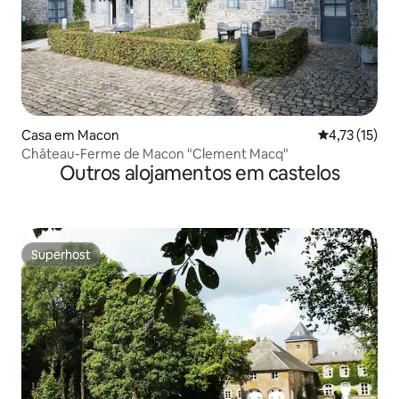
Casa em Macon
Classificação
4,73 (15)
Château-Ferme de Macon "Clement Macq"
Outros alojamentos em castelos
Superhost
Superhost