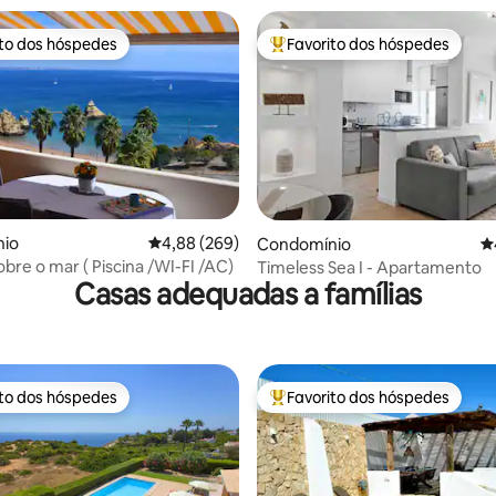
ito dos hóspedes
Favorito dos hóspedes
s dos hóspedes mais apreciados
Favoritos dos hóspedes mais a
io
Classificação média de 4,88 em 5 estrelas, 26
4,88 (269)
4,98 em 5 estrelas, 318avaliações
Condomínio
Cl
obre o mar ( Piscina /WI-FI /AC)
Timeless Sea I - Apartamento
Casas adequadas a famílias
ito dos hóspedes
Favorito dos hóspedes
s dos hóspedes mais apreciados
Favoritos dos hóspedes mais a