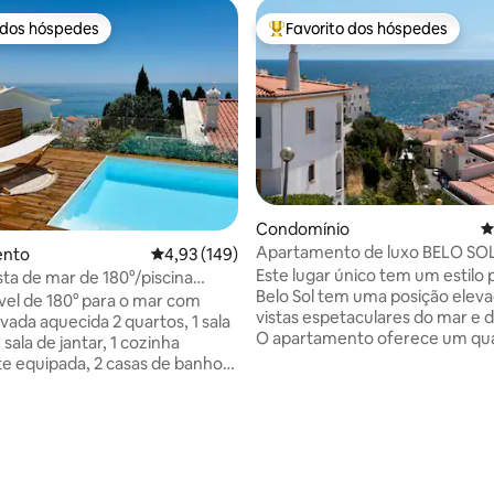
 dos hóspedes
Favorito dos hóspedes
 dos hóspedes
Favoritos dos hóspedes mais a
Condomínio
C
Apartamento de luxo BELO SO
ento
Classificação média de 4,93 em 5 estrelas, 14
4,93 (149)
vista para o mar
Este lugar único tem um estilo 
ista de mar de 180°/piscina
Belo Sol tem uma posição elev
quecida
ível de 180° para o mar com
vistas espetaculares do mar e d
ivada aquecida 2 quartos, 1 sala
O apartamento oferece um qua
1 sala de jantar, 1 cozinha
banheiro, cozinha e terraço pri
e equipada, 2 casas de banho,
Piscina comum e estacioname
os. Recentemente remodelado e
gratuito no local. O apartament
te equipado. Moderno e
4,94 em 5 estrelas, 234avaliações
compromete todo o primeiro 
Vistas fantásticas sobre o
andar, criando privacidade e u
a praia/cidade de Albufeira.
sensação de paz. As varandas 
ivada com vista para o mar. A
quarto e cozinha criam uma se
o central. Estacionamento fácil.