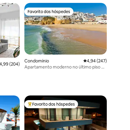
Favorito dos hóspedes
preciados
Favorito dos hóspedes
Condomínio
Classificação média de 
4,94 (247)
9avaliações
assificação média de 4,99 em 5 estrelas, 204avaliações
4,99 (204)
Apartamento moderno no último piso na
zona histórica de Albufeira
Favorito dos hóspedes
preciados
Favoritos dos hóspedes mais apreciados