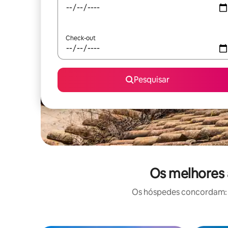
Check-out
Pesquisar
Os melhores 
Os hóspedes concordam: e