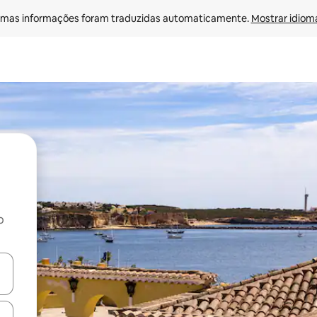
mas informações foram traduzidas automaticamente. 
Mostrar idioma
o
egue com as teclas de seta para cima e para baixo ou explore com ges