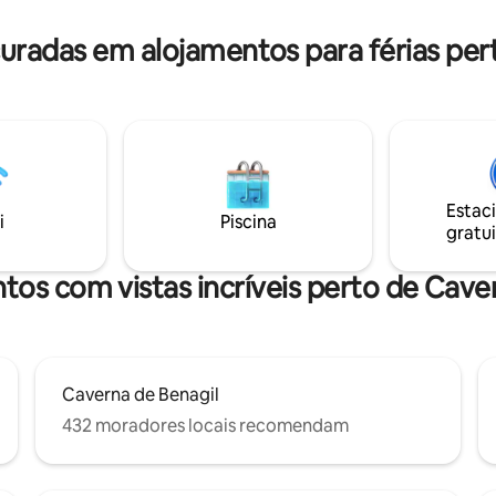
especial de espaço. O Belo Sol fica a
comodidades a 100 metros. A 4
apenas 7 minutos a pé da Praia
 pé da praia. O apartamento
radas em alojamentos para férias pert
Carvoeiro, lojas e restaurantes.
 (e último) andar de uma típica
lgarvia de 3 andares.
Estac
i
Piscina
gratui
tos com vistas incríveis perto de Cave
Caverna de Benagil
432 moradores locais recomendam