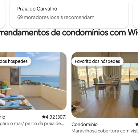
Praia do Carvalho
69 moradores locais recomendam
rrendamentos de condomínios com Wi-
 dos hóspedes
Favorito dos hóspedes
 dos hóspedes
Favorito dos hóspedes
io
Classificação média de 4,92 em 5 estrelas, 30
4,92 (307)
 para o mar/ perto da praia de
4,92 em 5 estrelas, 277avaliações
Condomínio
C
Maravilhosa cobertura com vis
espetacular