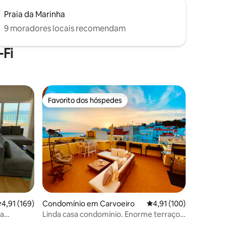
Praia da Marinha
9 moradores locais recomendam
Fi
Favorito dos hóspedes
Favorito dos hóspedes
7avaliações
lassificação média de 4,91 em 5 estrelas, 169avaliações
4,91 (169)
Condomínio em Carvoeiro
Classificação média de
4,91 (100)
ta
Linda casa condomínio. Enorme terraço
com vista para o mar.