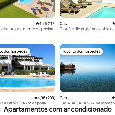
4,91 em 5 estrelas, 127avaliações
Classificação média de 4,96 em 5 estrelas, 11
4,96 (117)
Casa
C
oeiro_Aquecimento da piscina
Casa "estilo praia" no centro de
ito dos hóspedes
Favorito dos hóspedes
s dos hóspedes mais apreciados
Favorito dos hóspedes
 4,96 em 5 estrelas, 26avaliações
Classificação média de 4,96 em 5 estrelas, 20
4,96 (209)
Casa
C
aia Farol a 0,4 km da praia
CASA JACARANDA na montan
Apartamentos com ar condicionado