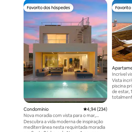
Favorito dos hóspedes
Favorito
Favorito dos hóspedes
Favorito
Apartam
Incrível v
privada a
Vista incr
piscina pr
de estar, 
totalment
2 terraç
totalmen
Condomínio
Classificação média de 
4,94 (234)
elegante. 
Nova moradia com vista para o mar,
oceano e 
piscina aquecida, jacuzzi no terraço
Descubra a vida moderna de inspiração
Piscina pr
mediterrânea nesta requintada moradia
localizaçã