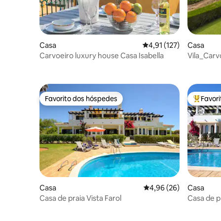
Casa
Classificação média de 
4,91 (127)
Casa
Carvoeiro luxury house Casa Isabella
Vila_Carv
Favorito dos hóspedes
Favor
Favorito dos hóspedes
Favorito
Casa
Classificação média de
4,96 (26)
Casa
Casa de praia Vista Farol
Casa de pr