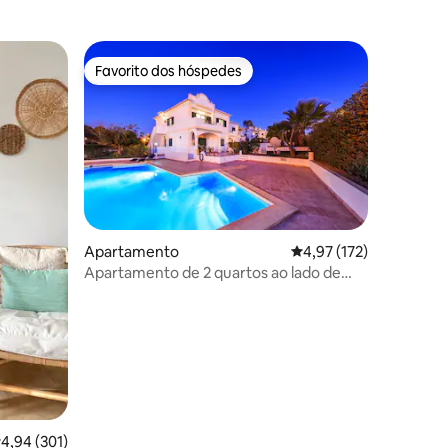
Favorito dos hóspedes
Favorito dos hóspedes
1avaliações
Apartamento
Classificação média de
4,97 (172)
Apartamento de 2 quartos ao lado de
Benagil
lassificação média de 4,94 em 5 estrelas, 301avaliações
4,94 (301)