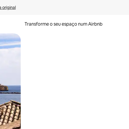
 original
Transforme o seu espaço num Airbnb
tos de toque ou deslize.