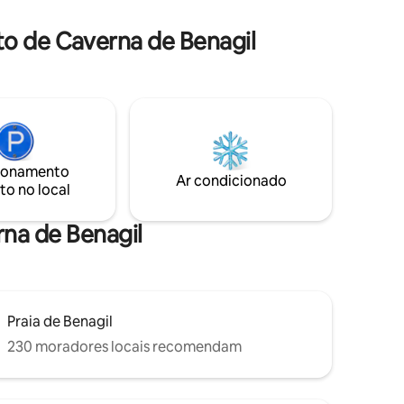
kit de boas-vindas gourmet. Natureza
selvagem e piscina natural para uma
 do
o de Caverna de Benagil
experiência única.
ionamento
Ar condicionado
to no local
rna de Benagil
Praia de Benagil
230 moradores locais recomendam