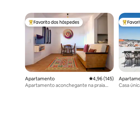
Favorito dos hóspedes
Favor
Favoritos dos hóspedes mais apreciados
Favorito
Apartamento
Classificação média de 
4,96 (145)
Apartam
Apartamento aconchegante na praia
Casa únic
com vista para o mar, estacionamento
no telhad
gratuito e ar-condicionado