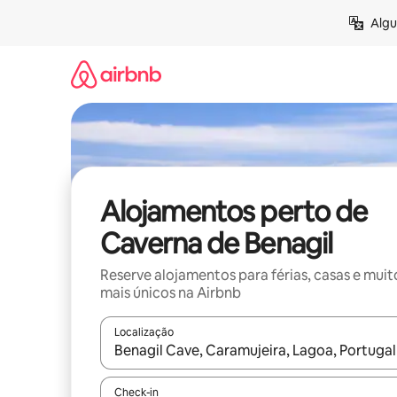
Saltar
Algu
para
o
conteúdo
Alojamentos perto de
Caverna de Benagil
Reserve alojamentos para férias, casas e muit
mais únicos na Airbnb
Localização
Quando os resultados estiverem disponíveis, nav
Check-in