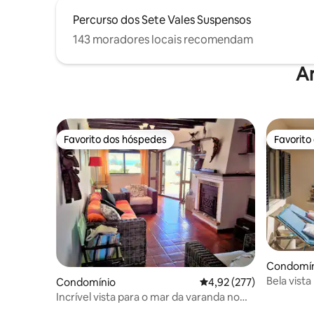
Percurso dos Sete Vales Suspensos
143 moradores locais recomendam
A
Favorito dos hóspedes
Favorito
Favorito dos hóspedes
Favorito
Condomín
Bela vista
Condomínio
Classificação média de 
4,92 (277)
Dona Ana
Incrível vista para o mar da varanda no
ensolarado Carvoeiro