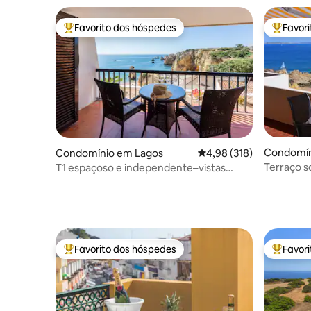
Favorito dos hóspedes
Favor
Favoritos dos hóspedes mais apreciados
Favorito
Condomín
Condomínio em Lagos
Classificação média de 
4,98 (318)
Terraço s
T1 espaçoso e independente–vistas
deslumbrantes
Favorito dos hóspedes
Favor
Favoritos dos hóspedes mais apreciados
Favorito