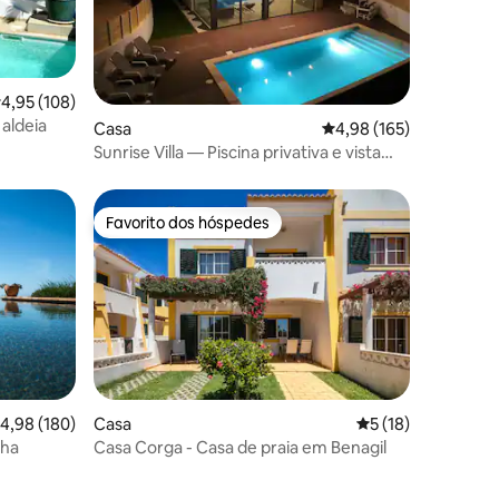
7avaliações
lassificação média de 4,95 em 5 estrelas, 108avaliações
4,95 (108)
 aldeia
Casa
Classificação média de 
4,98 (165)
Sunrise Villa — Piscina privativa e vista
para o mar
Favorito dos hóspedes
Favorito dos hóspedes
9avaliações
lassificação média de 4,98 em 5 estrelas, 180avaliações
4,98 (180)
Casa
Classificação médi
5 (18)
ha
Casa Corga - Casa de praia em Benagil