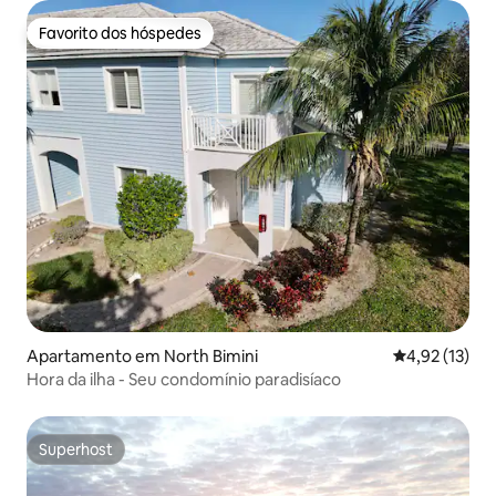
Favorito dos hóspedes
Favorito dos hóspedes
Apartamento em North Bimini
Classificação
4,92 (13)
Hora da ilha - Seu condomínio paradisíaco
Superhost
Superhost