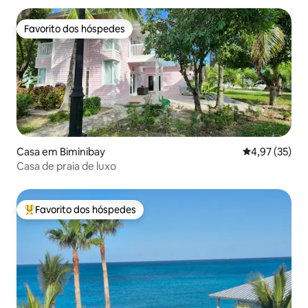
Favorito dos hóspedes
Favorito dos hóspedes
Casa em Biminibay
Classificação
4,97 (35)
Casa de praia de luxo
Favorito dos hóspedes
Favoritos dos hóspedes mais apreciados