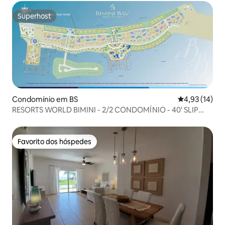
Superhost
Superhost
Condomínio em BS
Classificação
4,93 (14)
RESORTS WORLD BIMINI - 2/2 CONDOMÍNIO - 40' SLIP
DISPONÍVEL!
Favorito dos hóspedes
Favorito dos hóspedes