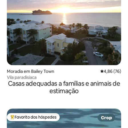
Moradia em Bailey Town
Classificação 
4,86 (76)
Vila paradisíaca
Casas adequadas a famílias e animais de
estimação
Favorito dos hóspedes
Favoritos dos hóspedes mais apreciados