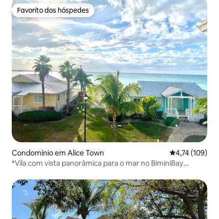
Favorito dos hóspedes
Favorito dos hóspedes
Condomínio em Alice Town
Classificação 
4,74 (109)
*Vila com vista panorâmica para o mar no BiminiBay
Resort*