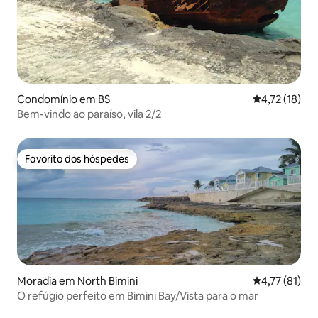
Condomínio em BS
Classificação
4,72 (18)
Bem-vindo ao paraíso, vila 2/2
Favorito dos hóspedes
Favorito dos hóspedes
Moradia em North Bimini
Classificação
4,77 (81)
O refúgio perfeito em Bimini Bay/Vista para o mar