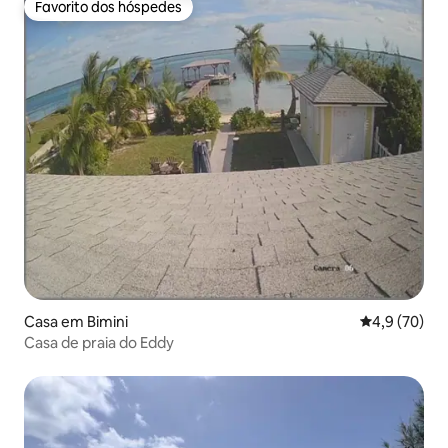
Favorito dos hóspedes
Favorito dos hóspedes
Casa em Bimini
Classificaçã
4,9 (70)
Casa de praia do Eddy