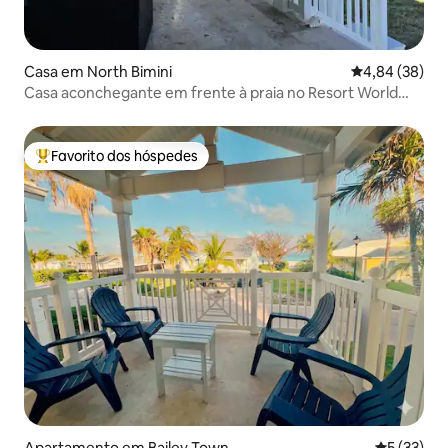
Casa em North Bimini
Classificação 
4,84 (38)
Casa aconchegante em frente à praia no Resort World
Biminibliss
Favorito dos hóspedes
Favoritos dos hóspedes mais apreciados
Apartamento em Bailey Town
Classifica
5 (33)