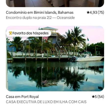
Condomínio em Bimini Islands, Bahamas
Classificação
4,93 (75)
Encontro duplo na praia 2|2 — Oceanside
Favorito dos hóspedes
Favoritos dos hóspedes mais apreciados
Casa em Port Royal
Classifica
5 (54)
CASA EXECUTIVA DE LUXO EM ILHA COM CAIS