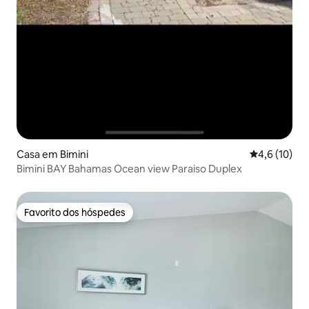
Casa em Bimini
Classificaçã
4,6 (10)
Bimini BAY Bahamas Ocean view Paraiso Duplex
Favorito dos hóspedes
Favorito dos hóspedes