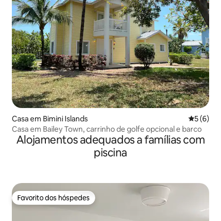
Casa em Bimini Islands
Classific
5 (6)
Casa em Bailey Town, carrinho de golfe opcional e barco
Alojamentos adequados a famílias com
piscina
Favorito dos hóspedes
Favorito dos hóspedes