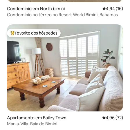
Condomínio em North bimini
Classificação
4,94 (16)
Condomínio no térreo no Resort World Bimini, Bahamas
Favorito dos hóspedes
Favoritos dos hóspedes mais apreciados
Apartamento em Bailey Town
Classificação
4,96 (72)
Mar-a-Villa, Baía de Bimini