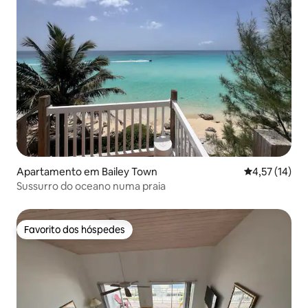
Apartamento em Bailey Town
Classificação
4,57 (14)
Sussurro do oceano numa praia
Favorito dos hóspedes
Favorito dos hóspedes