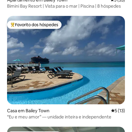
Bimini Bay Resort | Vista para o mar | Piscina | 8 hóspedes
Favorito dos hóspedes
Favoritos dos hóspedes mais apreciados
Casa em Bailey Town
Classifica
5 (13)
“Eu e meu amor” — unidade inteira e independente