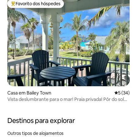
Favorito dos hóspedes
Favoritos dos hóspedes mais apreciados
Casa em Bailey Town
Classifica
5 (34)
Vista deslumbrante para o mar! Praia privada! Pôr do sol
nas Bahamas
Destinos para explorar
Outros tipos de alojamentos