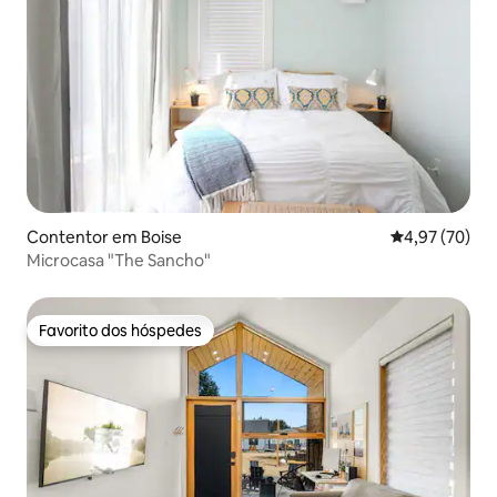
Contentor em Boise
Classificação
4,97 (70)
Microcasa "The Sancho"
Favorito dos hóspedes
Favorito dos hóspedes