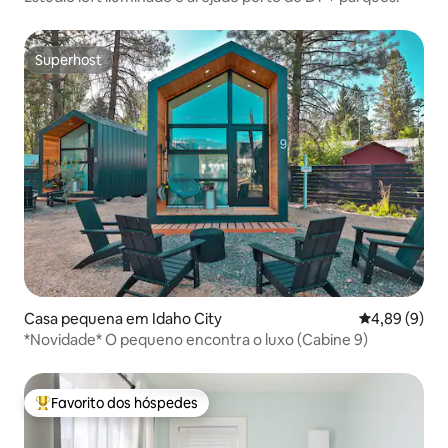
Superhost
Superhost
Casa pequena em Idaho City
Classificaçã
4,89 (9)
*Novidade* O pequeno encontra o luxo (Cabine 9)
Favorito dos hóspedes
Favoritos dos hóspedes mais apreciados