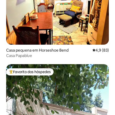
Casa pequena em Horseshoe Bend
Classificaçã
4,9 (83)
Casa Papablue
Favorito dos hóspedes
Favoritos dos hóspedes mais apreciados