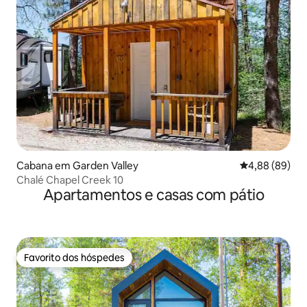
Cabana em Garden Valley
Classificação 
4,88 (89)
Chalé Chapel Creek 10
Apartamentos e casas com pátio
Favorito dos hóspedes
Favorito dos hóspedes