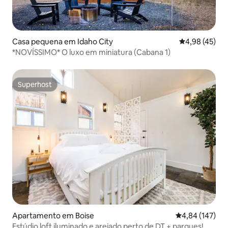
Casa pequena em Idaho City
Classificação
4,98 (45)
*NOVÍSSIMO* O luxo em miniatura (Cabana 1)
Superhost
Superhost
Apartamento em Boise
Classificação 
4,84 (147)
Estúdio loft iluminado e arejado perto de DT + parques!