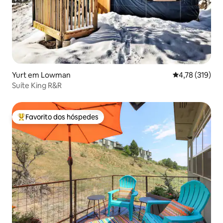
Yurt em Lowman
Classificação 
4,78 (319)
Suíte King R&R
Favorito dos hóspedes
Favoritos dos hóspedes mais apreciados