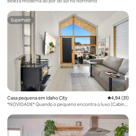
Beleza moderna ao pôr do sol no Northend
Superhost
Superhost
Casa pequena em Idaho City
Classificação
4,94 (31)
*NOVIDADE* Quando o pequeno encontra o luxo (Cabine
5)