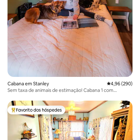
Cabana em Stanley
Classificação m
4,96 (290)
Sem taxa de animais de estimação! Cabana 1 com
estrutura em A e lareira
Favorito dos hóspedes
Favoritos dos hóspedes mais apreciados