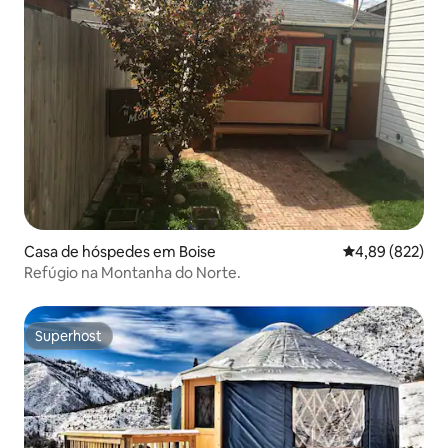
Casa de hóspedes em Boise
Classificação m
4,89 (822)
Refúgio na Montanha do Norte.
Superhost
Superhost