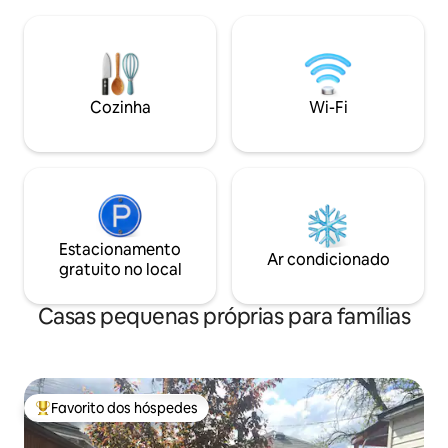
clássica cabana de madeira do mineiro
e não há televisão 
aquecida por um fogão a lenha (lenha
quiser trazer o seu
fornecida). Loft acessível apenas por
secção "Outras in
escada. Estadia mínima: 2 noites. Acesso
conta" para obter 
Wi-Fi, torre de celular T-Mobile. Cabana
contacte-me para 
em parcela de 5 acres compartilhada
Cozinha
Wi-Fi
permito gatos na 
com outra casa de madeira. Você
precisará de 4WD para acessar a cabana
no inverno. Animais de estimação não
são permitidos.
Estacionamento
Ar condicionado
gratuito no local
Casas pequenas próprias para famílias
Favorito dos hóspedes
Favoritos dos hóspedes mais apreciados