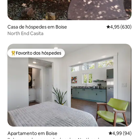
Casa de hóspedes em Boise
Classificação m
4,95 (630)
North End Casita
Favorito dos hóspedes
Favoritos dos hóspedes mais apreciados
Apartamento em Boise
Classificação 
4,99 (94)