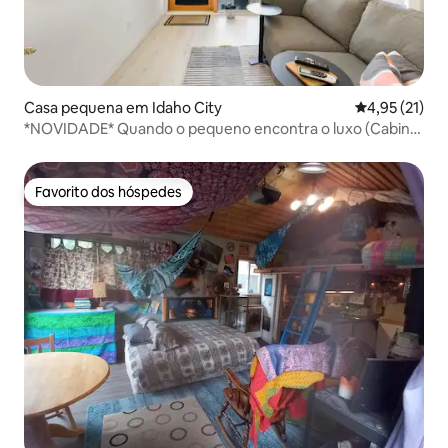
Casa pequena em Idaho City
Classificação
4,95 (21)
*NOVIDADE* Quando o pequeno encontra o luxo (Cabine
6)
Favorito dos hóspedes
Favorito dos hóspedes