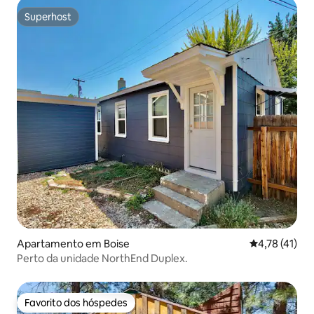
Superhost
Superhost
Apartamento em Boise
Classificação
4,78 (41)
Perto da unidade NorthEnd Duplex.
Favorito dos hóspedes
Favorito dos hóspedes