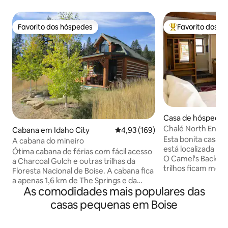
Favorito dos hóspedes
Favorito dos h
Favorito dos hóspedes
Favoritos dos hó
Casa de hóspedes
e
Chalé North End - L
Cabana em Idaho City
Classificação média de 4,93 em 5
4,93 (169)
Atualizado!
Esta bonita casa 
A cabana do mineiro
está localizada em
Ótima cabana de férias com fácil acesso
O Camel's Back Pa
a Charcoal Gulch e outras trilhas da
trilhos ficam mes
Floresta Nacional de Boise. A cabana fica
das traseiras e u
a apenas 1,6 km de The Springs e da
leva-o à Boise Co-o
As comodidades mais populares das
histórica cidade de Idaho. Desfrute de
à zona de restaura
caminhadas, observação de pássaros e
casas pequenas em Boise
Hyde Park. Disponib
ciclismo de montanha durante o dia e,
uso dos hóspedes. Não se esqueça 
em seguida, passe a noite em nossa
que a minha estadi