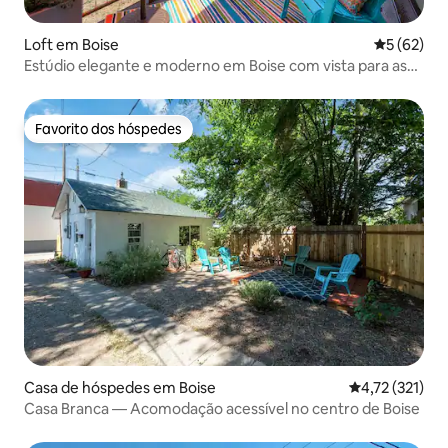
Loft em Boise
Classifica
5 (62)
Estúdio elegante e moderno em Boise com vista para as
colinas!
Favorito dos hóspedes
Favorito dos hóspedes
Casa de hóspedes em Boise
Classificação 
4,72 (321)
Casa Branca — Acomodação acessível no centro de Boise