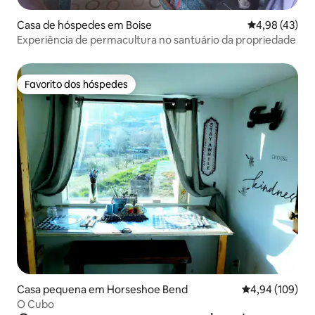
Casa de hóspedes em Boise
Classificação
4,98 (43)
Experiência de permacultura no santuário da propriedade
Favorito dos hóspedes
Favorito dos hóspedes
Casa pequena em Horseshoe Bend
Classificação m
4,94 (109)
O Cubo