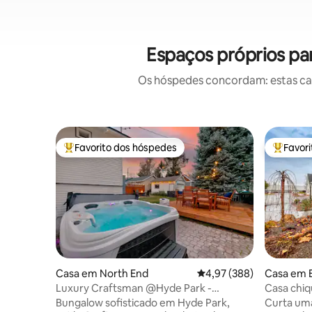
Espaços próprios par
Os hóspedes concordam: estas casa
Favorito dos hóspedes
Favor
Favoritos dos hóspedes mais apreciados
Favorito
Casa em North End
Classificação média de 
4,97 (388)
Casa em 
Luxury Craftsman @Hyde Park -
Casa chiq
Banheira de hidromassagem + Fogueira
Perto de 
Bungalow sofisticado em Hyde Park,
Curta uma