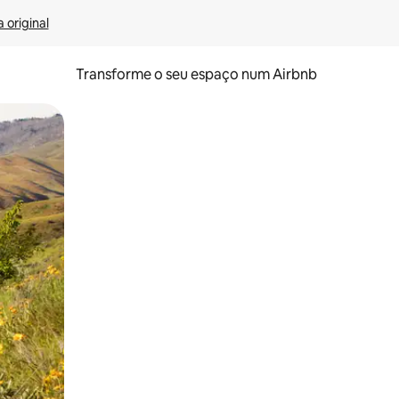
 original
Transforme o seu espaço num Airbnb
tos de toque ou deslize.