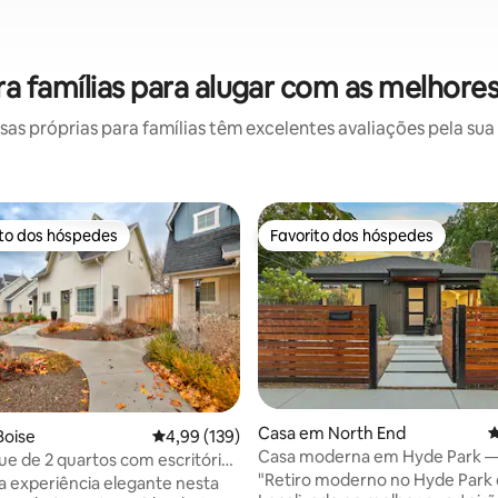
a famílias para alugar com as melhore
s próprias para famílias têm excelentes avaliações pela sua 
ito dos hóspedes
Favorito dos hóspedes
s dos hóspedes mais apreciados
Favorito dos hóspedes
Casa em North End
C
4,97 em 5 estrelas, 388avaliações
Boise
Classificação média de 4,99 em 5 estrelas, 13
4,99 (139)
Casa moderna em Hyde Park 
ue de 2 quartos com escritório |
completamente reformada
"Retiro moderno no Hyde Park 
aeroporto e lojas
 experiência elegante nesta