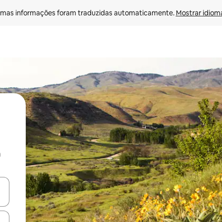
mas informações foram traduzidas automaticamente. 
Mostrar idioma
a
egue com as teclas de seta para cima e para baixo ou explore com ges