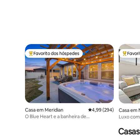
Favorito dos hóspedes
Favor
Favoritos dos hóspedes mais apreciados
Favorito
Casa em Meridian
Classificação média de 
4,99 (294)
Casa em 
O Blue Heart e a banheira de
Luxo com
hidromassagem
lareira e
Park
Casas