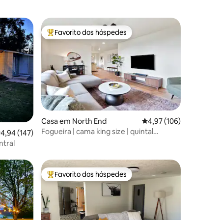
Favorito dos hóspedes
preciados
Favoritos dos hóspedes mais apreciados
9avaliações
Casa em North End
Classificação média de 
4,97 (106)
Fogueira | cama king size | quintal
lassificação média de 4,94 em 5 estrelas, 147avaliações
4,94 (147)
cercado | 4 minutos para DT
ntral
Favorito dos hóspedes
preciados
Favoritos dos hóspedes mais apreciados