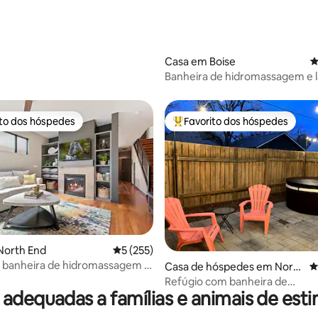
Casa em Boise
C
Banheira de hidromassagem e l
ar livre em casa de campo de 2
banheiros
ito dos hóspedes
Favorito dos hóspedes
s dos hóspedes mais apreciados
Favoritos dos hóspedes mais a
4,99 em 5 estrelas, 294avaliações
North End
Classificação média de 5 em 5 estrelas, 25
5 (255)
 banheira de hidromassagem e
Casa de hóspedes em North
C
xterna a poucos passos do Hyde
End
Refúgio com banheira de
 adequadas a famílias e animais de est
hidromassagem no centro da c