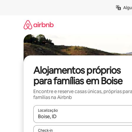
Saltar
Algu
para
o
conteúdo
Alojamentos próprios
para famílias em Boise
Encontre e reserve casas únicas, próprias par
famílias na Airbnb
Localização
Quando os resultados estiverem disponíveis, nav
Check-in