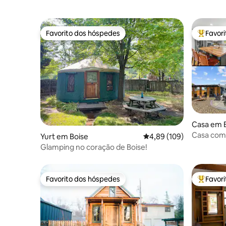
Favorito dos hóspedes
Favor
Favorito dos hóspedes
Favorito
Casa em 
Casa com 
Yurt em Boise
Classificação média de 
4,89 (109)
lareira ex
Glamping no coração de Boise!
Favorito dos hóspedes
Favor
Favorito dos hóspedes
Favorito