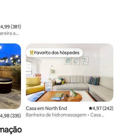
lassificação média de 4,99 em 5 estrelas, 381avaliações
4,99 (381)
areira ao
 quartos/2
Favorito dos hóspedes
preciados
Favoritos dos hóspedes mais apreciados
Casa em North End
Classificação média de 
4,97 (242)
5avaliações
Banheira de hidromassagem • Casa
lassificação média de 4,98 em 5 estrelas, 335avaliações
4,98 (335)
longe de casa no Old North End
imação
idade