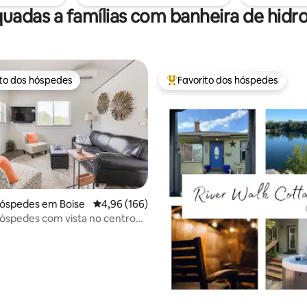
uadas a famílias com banheira de hi
ito dos hóspedes
Favorito dos hóspedes
s dos hóspedes mais apreciados
Favoritos dos hóspedes mais a
4,93 em 5 estrelas, 269avaliações
hóspedes em Boise
Classificação média de 4,96 em 5 estrelas, 16
4,96 (166)
óspedes com vista no centro