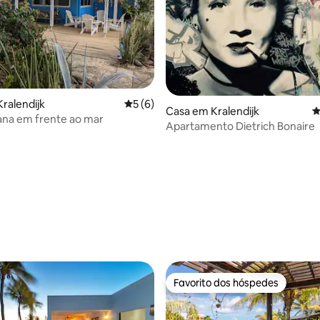
e 4,9 em 5 estrelas, 20avaliações
ralendijk
Classificação média de 5 em 5 estrelas, 
5 (6)
Casa em Kralendijk
C
ana em frente ao mar
Apartamento Dietrich Bonaire
Favorito dos hóspedes
Favorito dos hóspedes