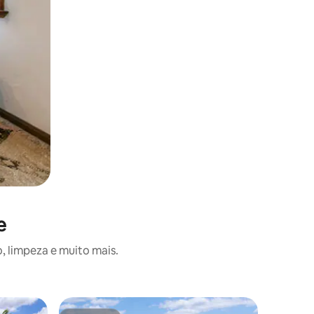
e
, limpeza e muito mais.
Casa em 