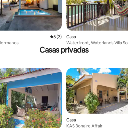
a de 5 em 5 estrelas, 5avaliações
Classificação média de 5 em 5 estrelas, 
5 (3)
Casa
 Hermanos
Waterfront, Waterlands Villa S
Casas privadas
Kralendijk
Casa
KAS Bonaire Affair