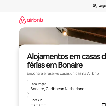
Saltar
Algu
para
o
conteúdo
Alojamentos em casas 
férias em Bonaire
Encontre e reserve casas únicas na Airbnb
Localização
Quando os resultados estiverem disponíveis, nav
Check-in