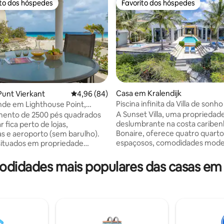
ito dos hóspedes
Favorito dos hóspedes
s dos hóspedes mais apreciados
Favorito dos hóspedes
Casa em Kralendijk
unt Vierkant
Classificação média de 4,96 em 5 estrelas, 8
4,96 (84)
Piscina infinita da Villa de sonho
de em Lighthouse Point,
 4,97 em 5 estrelas, 76avaliações
mar ao pôr do sol
 beira-mar
A Sunset Villa, uma propriedad
mento de 2500 pés quadrados
deslumbrante na costa cariben
r fica perto de lojas,
Bonaire, oferece quatro quarto
s e aeroporto (sem barulho).
espaçosos, comodidades mode
situados em propriedade
uma piscina infinita privada e vi
 beira-mar com acesso à praia a
tirar o fôlego. Misturando luxo com
didades mais populares das casas em
charme à beira-mar, a villa ofe
 com vista para um belo farol
acesso direto à praia e vistas
 interior é moderno
desobstruídas para o mar. O qu
nte mobiliado. Ótimo para
principal e a área de estar abr
ores e praticantes de snorkel,
um espaçoso terraço e uma pis
es de windsurf, adoradores do
privada, mergulhando-o na bel
ureiros ou apenas para relaxar.