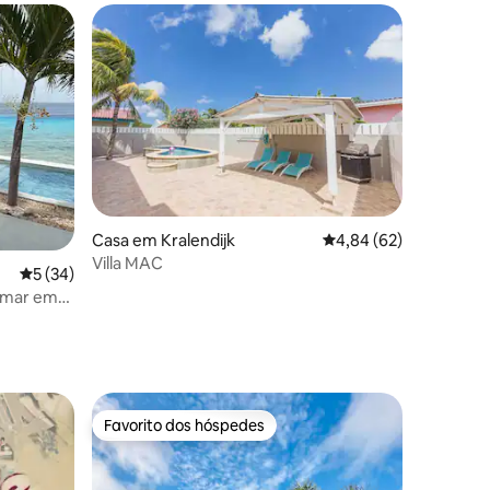
preciados
3avaliações
Casa em Kralendijk
Classificação média de
4,84 (62)
Villa MAC
Classificação média de 5 em 5 estrelas, 34avaliações
5 (34)
a-mar em
Favorito dos hóspedes
preciados
Favorito dos hóspedes