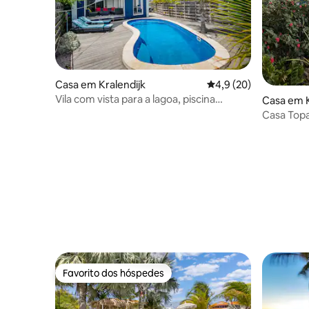
Casa em Kralendijk
Classificação média d
4,9 (20)
Vila com vista para a lagoa, piscina
Casa em K
privativa!
Casa Top
Favorito dos hóspedes
Favorito dos hóspedes