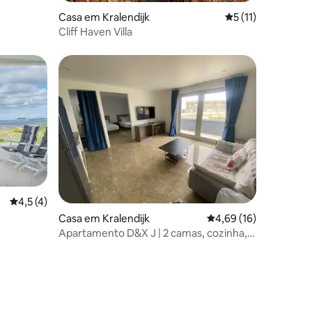
2avaliações
Casa em Kralendijk
Classificação médi
5 (11)
Cliff Haven Villa
Classificação média de 4,5 em 5 estrelas, 4avaliações
4,5 (4)
11avaliações
Casa em Kralendijk
Classificação média d
4,69 (16)
Apartamento D&X J | 2 camas, cozinha,
ar condicionado, Wi-Fi, TV