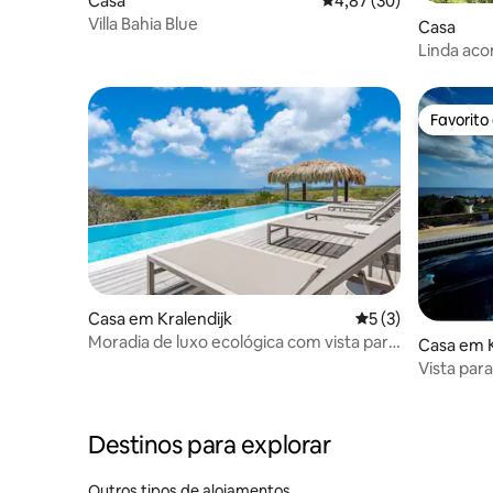
Casa
Classificação média de
4,87 (30)
Villa Bahia Blue
Casa
Linda ac
Favorito
Favorito
Casa em Kralendijk
Classificação médi
5 (3)
Moradia de luxo ecológica com vista para
Casa em K
o mar e privacidade total
Vista para
+ Paraíso
Destinos para explorar
Outros tipos de alojamentos