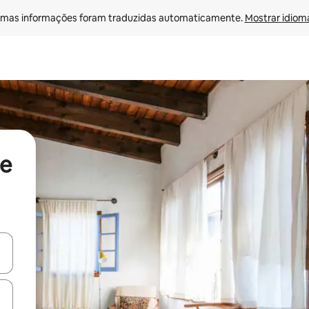
mas informações foram traduzidas automaticamente. 
Mostrar idioma
de
egue com as teclas de seta para cima e para baixo ou explore com ges