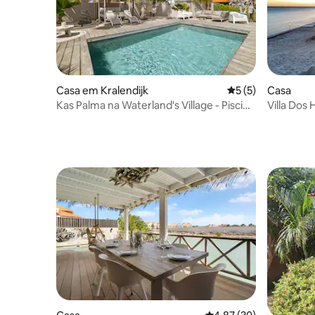
Casa em Kralendijk
Classificação médi
5 (5)
Casa
Kas Palma na Waterland's Village - Piscina
Villa Dos
privada!