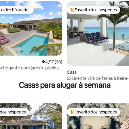
ito dos hóspedes
Favorito dos hóspedes
s dos hóspedes mais apreciados
Favoritos dos hóspedes mais a
Classificação média de 4,97 em 5 estrelas, 3
4,97 (33)
 4,86 em 5 estrelas, 35avaliações
chegante com jardim, piscina e
Casa
xterna
Excelente villa de férias à beir
Casas para alugar à semana
Bonaire
 dos hóspedes
Favorito dos hóspedes
 dos hóspedes
Favoritos dos hóspedes mais a