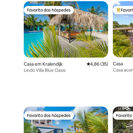
Favorito dos hóspedes
Favor
Favorito dos hóspedes
Favorito
Casa
Casa em Kralendijk
Classificação média de
4,86 (35)
Casa acon
Lindo Villa Blue Oasis
cozinha e
Favorito dos hóspedes
Favorito
Favorito dos hóspedes
Favorito