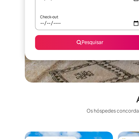
Check-out
Pesquisar
Os hóspedes concordam: