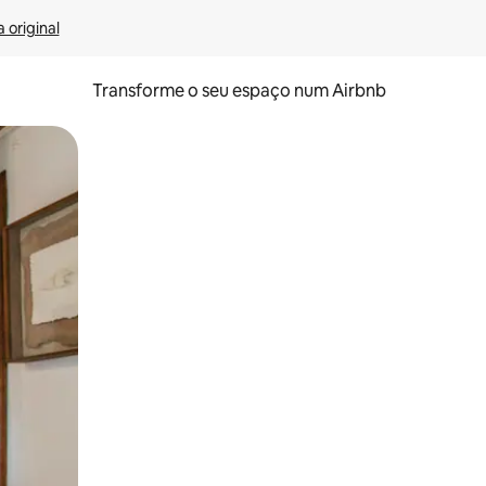
 original
Transforme o seu espaço num Airbnb
tos de toque ou deslize.