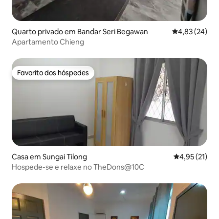
Quarto privado em Bandar Seri Begawan
Classificação
4,83 (24)
Apartamento Chieng
Favorito dos hóspedes
Favorito dos hóspedes
Casa em Sungai Tilong
Classificação
4,95 (21)
Hospede-se e relaxe no TheDons@10C