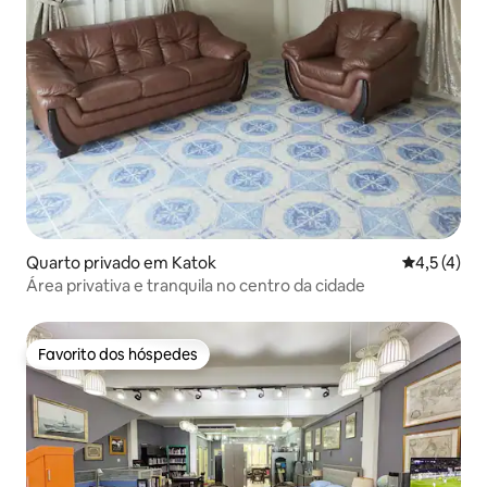
Quarto privado em Katok
Classificaç
4,5 (4)
Área privativa e tranquila no centro da cidade
Favorito dos hóspedes
Favorito dos hóspedes