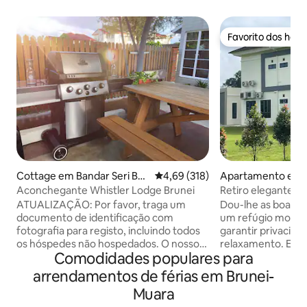
Favorito dos hós
Favorito dos hós
Cottage em Bandar Seri Be
Classificação média de 4,69 em 5
4,69 (318)
Apartamento em
gawan
apas
Aconchegante Whistler Lodge Brunei
Retiro elegante L
estilo e conforto
ATUALIZAÇÃO: Por favor, traga um
Dou-lhe as boas-vi
documento de identificação com
um refúgio moder
fotografia para registo, incluindo todos
garantir privacida
os hóspedes não hospedados. O nosso
relaxamento. Entre num espaço
Comodidades populares para
alojamento é um conceito de design
cuidadosamente 
industrial equipado com A/C, pequena
interiores acolhe
arrendamentos de férias em Brunei-
cozinha, churrasqueira, WC privado,
tranquilo, perfeit
Muara
televisão NETFLIX e cama queen-size,
simplesmente desf