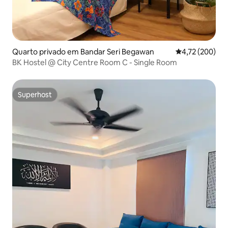
Quarto privado em Bandar Seri Begawan
Classificação 
4,72 (200)
BK Hostel @ City Centre Room C - Single Room
Superhost
Superhost