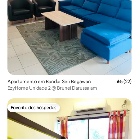
Apartamento em Bandar Seri Begawan
Classifica
5 (22)
EzyHome Unidade 2 @ Brunei Darussalam
Favorito dos hóspedes
Favorito dos hóspedes