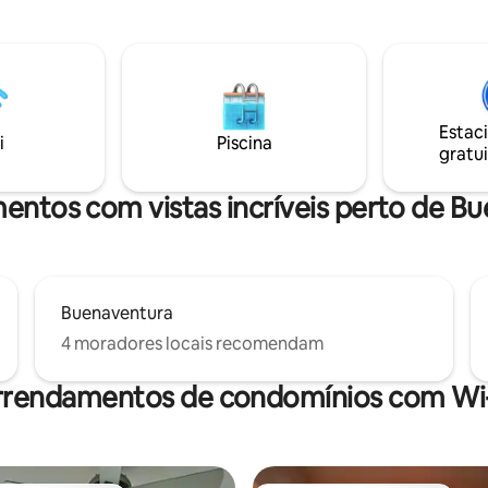
om A/C, Wi-Fi, máquina de
Club, de areias imaculadas e de
a, máquina de lavar e secar
exuberantes campos de golfe 
ma excelente vista para as
gratuito
ra alugueres que fazem check-
omingos.
Estac
i
Piscina
gratui
mentos com vistas incríveis perto de B
Buenaventura
4 moradores locais recomendam
rrendamentos de condomínios com Wi-