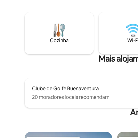
quartos c
confortáveis Sala de estar com design✔
lavar louç
aberto Cozinha ✔ Completa ✔ Terraço ✔
roupa e u
Smart TVs ✔ Wi-Fi rápido Veja mais
montanhas. O check-out tardio 
abaixo!
é dado pa
out aos d
Cozinha
Wi-F
Mais aloja
Clube de Golfe Buenaventura
20 moradores locais recomendam
A