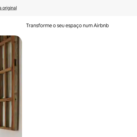
 original
Transforme o seu espaço num Airbnb
tos de toque ou deslize.