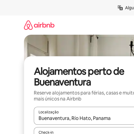
Saltar
Algu
para
o
conteúdo
Alojamentos perto de
Buenaventura
Reserve alojamentos para férias, casas e muit
mais únicos na Airbnb
Localização
Quando os resultados estiverem disponíveis, nav
Check-in