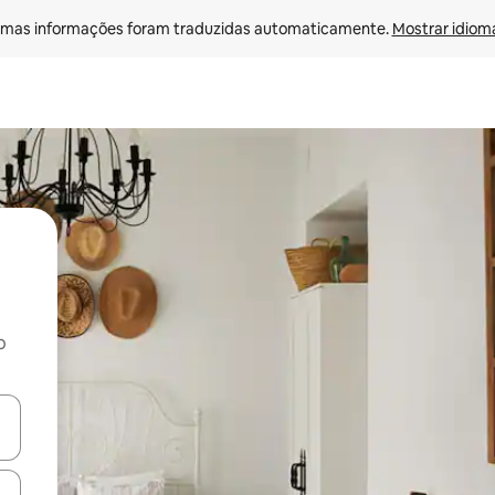
mas informações foram traduzidas automaticamente. 
Mostrar idioma
o
egue com as teclas de seta para cima e para baixo ou explore com ges