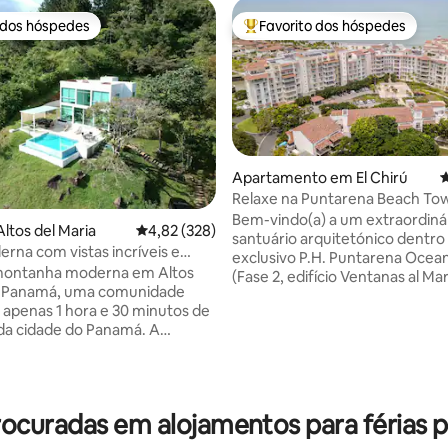
 dos hóspedes
Favorito dos hóspedes
 dos hóspedes
Favoritos dos hóspedes mais a
4,96 em 5 estrelas, 142avaliações
Apartamento em El Chirú
C
Relaxe na Puntarena Beach To
Bem-vindo(a) a um extraordiná
ltos del Maria
Classificação média de 4,82 em 5 estrelas, 32
4,82 (328)
santuário arquitetónico dentro
rna com vistas incríveis e
exclusivo P.H. Puntarena Ocean
quecida
montanha moderna em Altos
(Fase 2, edifício Ventanas al Mar 
a, Panamá, uma comunidade
Concebido para o viajante exig
 apenas 1 hora e 30 minutos de
apartamento amplo e de design
da cidade do Panamá. A
nível combina na perfeição o lu
e tem rios, trilhos para
moderno com a tranquilidade tr
o de pássaros e fica a apenas
Ideal para famílias, retiros exe
das praias do Pacífico. É um
grupos que procuram uma esc
feito para fazer uma pausa e
de alto nível, está situado a ap
curadas em alojamentos para férias 
horas da Cidade do Panamá, a 
iscina de borda infinita, 2
passos do prestigiado Puntare