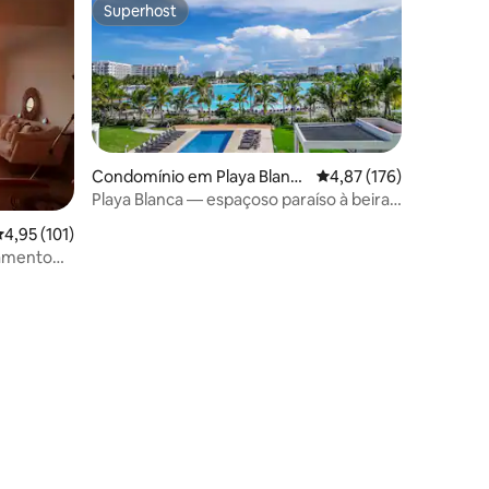
Superhost
preciados
Superhost
Condomínio em Playa Blanca
Classificação média de
4,87 (176)
-Farrallon (Distrito de Antón)
Playa Blanca — espaçoso paraíso à beira-
mar
lassificação média de 4,95 em 5 estrelas, 101avaliações
4,95 (101)
tamento