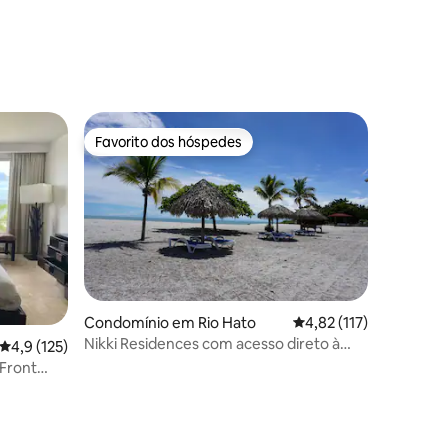
6avaliações
Favorito dos hóspedes
Favorito dos hóspedes
Condomínio em Rio Hato
Classificação média de
4,82 (117)
Nikki Residences com acesso direto à
Classificação média de 4,9 em 5 estrelas, 125avaliações
4,9 (125)
praia