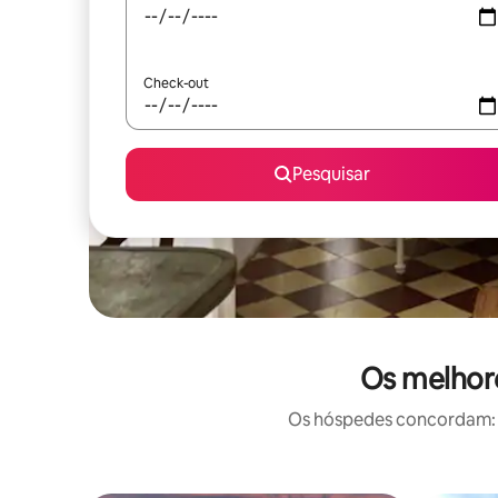
Check-out
Pesquisar
Os melhore
Os hóspedes concordam: e