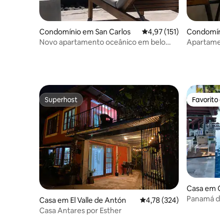
Condomínio em San Carlos
Classificação média de 
4,97 (151)
Condomín
Novo apartamento oceânico em belo
Apartame
complexo de praia
direto à p
Superhost
Favorito
Superhost
Favorito
Casa em 
Panamá d
Casa em El Valle de Antón
Classificação média de 
4,78 (324)
Casa Antares por Esther