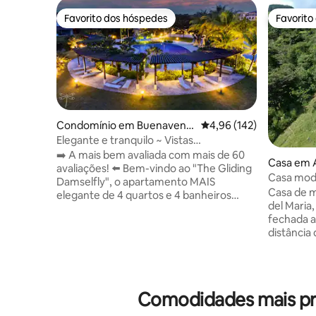
Favorito dos hóspedes
Favorito
Favorito dos hóspedes
Favorito
Condomínio em Buenavent
Classificação média de 
4,96 (142)
ura, El Chirú
Elegante e tranquilo ~ Vistas
deslumbrantes da lagoa ~ Piscina
➡️ A mais bem avaliada com mais de 60
Casa em A
avaliações! ⬅️ Bem-vindo ao "The Gliding
Casa mode
Damselfly", o apartamento MAIS
piscina a
Casa de 
elegante de 4 quartos e 4 banheiros
del Mari
aninhado na majestosa Buenaventura,
fechada a
perfeito para escapar das multidões da
distância 
cidade e desfrutar de vistas
comunidad
hipnotizantes, praias deslumbrantes (5
observaçã
minutos) e piscinas luxuosas (2 minutos).
25 minutos 
Explore a área e suas atrações
lugar per
emocionantes e, em seguida, retire-se
Comodidades mais pro
relaxar. A casa tem uma decoração
para o santuário de tirar o fôlego que o
moderna, p
deixará maravilhado. ✔ 4 quartos