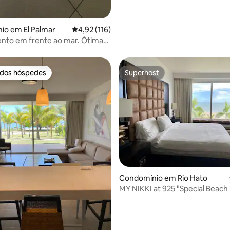
io em El Palmar
Classificação média de 4,92 em 5 estrelas, 11
4,92 (116)
o em frente ao mar. Ótima
 o Pacífico
 dos hóspedes
Superhost
 dos hóspedes
Superhost
Condomínio em Rio Hato
MY NIKKI at 925 "Special Beach Front
Unit"