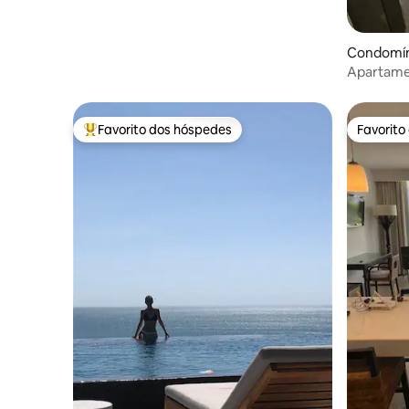
Condomín
Apartament
vista para
Favorito dos hóspedes
Favorito
Favoritos dos hóspedes mais apreciados
Favorito