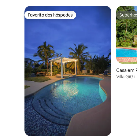
Favorito dos hóspedes
Superho
Favorito dos hóspedes
Superho
Casa em 
Villa GiG
Santa Cla