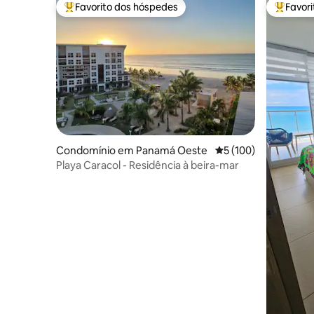
Favorito dos hóspedes
Favor
Favoritos dos hóspedes mais apreciados
Favorito
Condomínio em Panamá Oeste
Classificação média 
5 (100)
Playa Caracol - Residência à beira-mar