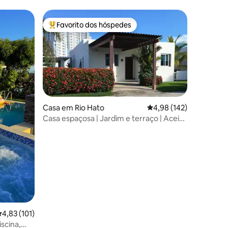
Favorito dos hóspedes
Favoritos dos hóspedes mais apreciados
Casa em Rio Hato
Classificação média de 
4,98 (142)
1avaliações
Casa espaçosa | Jardim e terraço | Aceita
animais de estimação
lassificação média de 4,83 em 5 estrelas, 101avaliações
4,83 (101)
iscina,