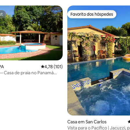
minutos a pé da cidade!
st
Favorito dos hóspedes
st
Favorito dos hóspedes
PA
Classificação média de 4,78 em 5 estrelas, 10
4,78 (101)
i — Casa de praia no Panamá
ra
Casa em San Carlos
C
Vista para o Pacífico | Jacuzzi, p