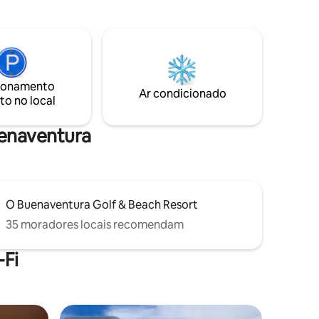
restaurantes e cafés, da loja de
conveniência e de atividades familiares.
verdes.
Vai adorar o nosso espaço devido à
decoração, ao conforto e à vista serena.
É realmente um lugar relaxante. O nosso
espaço é o refúgio perfeito para casais e
ionamento
famílias (com crianças). Damos-lhe as
Ar condicionado
to no local
boas-vindas para desfrutar e relaxar no
nosso Happy Place!
uenaventura
O Buenaventura Golf & Beach Resort
35 moradores locais recomendam
Fi