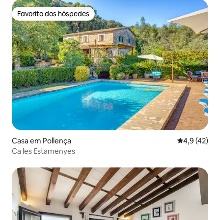
Favorito dos hóspedes
Favorito dos hóspedes
Casa em Pollença
Classificaçã
4,9 (42)
Ca les Estamenyes