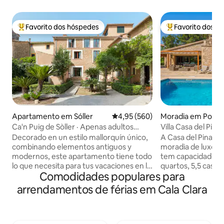
Favorito dos hóspedes
Favorito dos h
Favoritos dos hóspedes mais apreciados
Favoritos dos hó
Apartamento em Sóller
Classificação média de 4,95 em 5
4,95 (560)
Moradia em Port d
Ca'n Puig de Sòller · Apenas adultos
Villa Casa del Pina
(+12), Incrível...
privada.
Decorado en un estilo mallorquín único,
A Casa del Pinare
combinando elementos antiguos y
moradia de luxo e
modernos, este apartamento tiene todo
tem capacidade pa
lo que necesita para tus vacaciones en la
quartos, 5,5 casa
Comodidades populares para
isla. El apartamento está ubicado en la
jardim e área de 
primera planta y el dormitorio tiene
piscina privada q
arrendamentos de férias em Cala Clara
acceso directo a una pequeña terraza
(opcional), uma b
cubierta sobre el jardín, que es de
hidromassagem e u
acceso compartido con el resto de
A uma curta distân
huéspedes. La sala de estar cuenta con
centro da cidade.