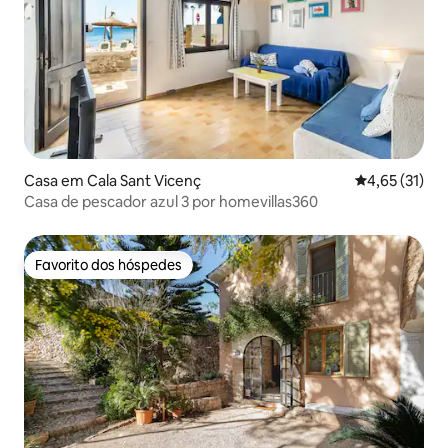
Casa em Cala Sant Vicenç
Classificação
4,65 (31)
Casa de pescador azul 3 por homevillas360
Favorito dos hóspedes
Favorito dos hóspedes