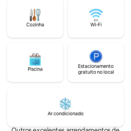
un cómodo sofá, comedor y una
crianças. - Adapta
pequeña cocina. Es el lugar ideal para
cadeiras de rodas
una estancia con amigos o en familia.
central e ar condi
Podrás disfrutar de las vistas a nuestro
Fi. - Canais de TV 
Cozinha
Wi-Fi
jardín o a las montañas, mientras lees un
libro o simplemente te relajas. La unidad
interior es de acceso exclusivo para ti,
mientras que el patio y jardín son de uso
compartido con huéspedes de los otros
apartamentos de Ca'n Puig de Sòller.
Puede comunicarse con nosotros a
través de Airbnb en todo momento.
Estacionamento
Piscina
Este alojamiento es solo para adultos. No
gratuito no local
está permitido almacenar bicicletas en el
interior del apartamento ni en las zonas
comunes del edificio. La limpieza de la
cocina y de los utensilios utilizados
durante la estancia es responsabilidad
del huésped.
Ar condicionado
Outros excelentes arrendamentos de