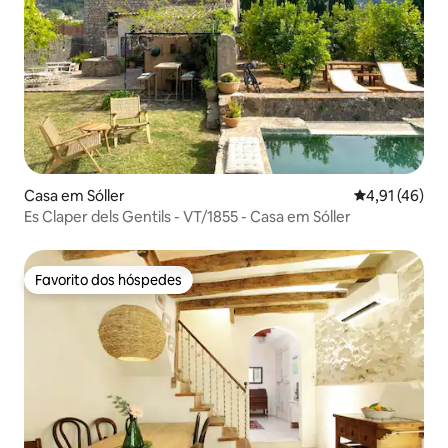
Casa em Sóller
Classificação
4,91 (46)
Es Claper dels Gentils - VT/1855 - Casa em Sóller
Favorito dos hóspedes
Favorito dos hóspedes