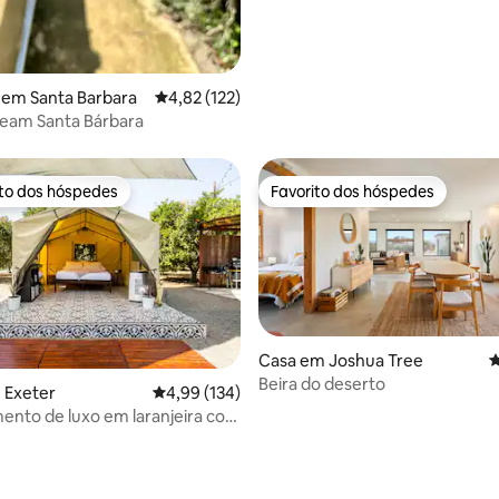
 em Santa Barbara
Classificação média de 4,82 em 5 estrelas, 12
4,82 (122)
eam Santa Bárbara
ito dos hóspedes
Favorito dos hóspedes
s dos hóspedes mais apreciados
Favorito dos hóspedes
Casa em Joshua Tree
C
Beira do deserto
 Exeter
Classificação média de 4,99 em 5 estrelas, 13
4,99 (134)
nto de luxo em laranjeira com
o de estrelas!