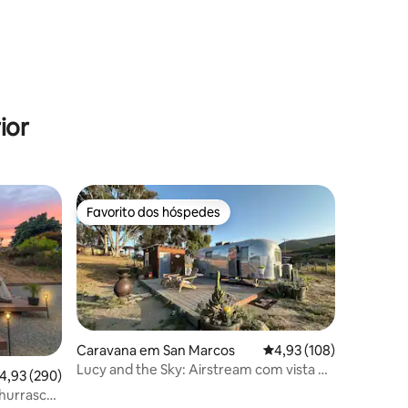
ior
Favorito dos hóspedes
Favorito dos hóspedes
Caravana em San Marcos
Classificação média de 
4,93 (108)
Lucy and the Sky: Airstream com vista e
lassificação média de 4,93 em 5 estrelas, 290avaliações
4,93 (290)
privacidade
churrasco