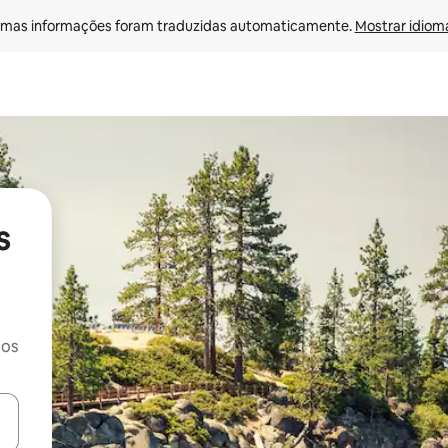
mas informações foram traduzidas automaticamente. 
Mostrar idioma
s
cos
egue com as teclas de seta para cima e para baixo ou explore com ges