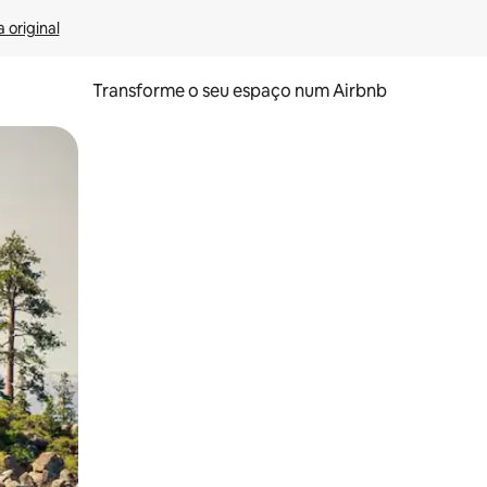
 original
Transforme o seu espaço num Airbnb
tos de toque ou deslize.