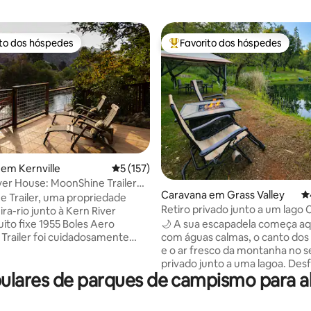
ito dos hóspedes
Favorito dos hóspedes
s dos hóspedes mais apreciados
Favoritos dos hóspedes mais a
4,98 em 5 estrelas, 441avaliações
em Kernville
Classificação média de 5 em 5 estrelas, 15
5 (157)
ver House: MoonShine Trailer
Caravana em Grass Valley
Cl
nt
 Trailer, uma propriedade
Retiro privado junto a um lago 
ira-rio junto à Kern River
Lareira exterior • Observação d
ito fixe 1955 Boles Aero
🌙 A sua escapadela começa aqui Aco
Trailer foi cuidadosamente
com águas calmas, o canto dos
o e atualizado. É uma casa para
e o ar fresco da montanha no s
m belo local de Kern River, ao
privado junto a uma lagoa. Des
ares de parques de campismo para al
g Daddy Rapids. À beira-mar
manhãs descontraídas com um
om acesso ao rio, banheira de
quente junto à água, tardes ao 
agem de cedro, pátios,
noites à volta da lareira sob o c