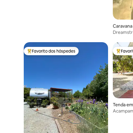
Caravana
Dreamstr
Favorito dos hóspedes
Favor
Favoritos dos hóspedes mais apreciados
Favorito
Tenda em
Acampame
observaçã