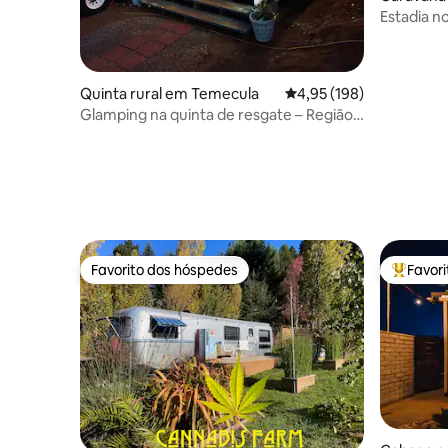
Estadia n
de hidrom
de estrel
Quinta rural em Temecula
Classificação média de 
4,95 (198)
Glamping na quinta de resgate – Região
vinícola de Temecula
Favorito dos hóspedes
Favor
Favorito dos hóspedes
Favorito