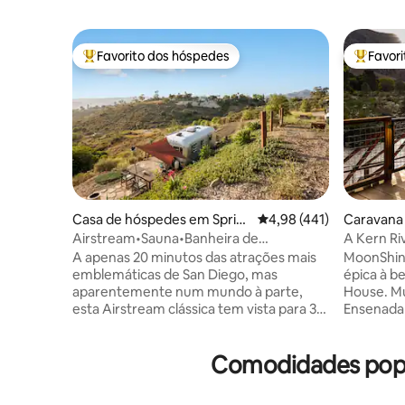
Favorito dos hóspedes
Favor
Favoritos dos hóspedes mais apreciados
Favorito
Casa de hóspedes em Sprin
Classificação média de 
4,98 (441)
Caravana 
g Valley
Airstream•Sauna•Banheira de
A Kern Ri
imersão•Vistas•Fogueira+Zoo opcional
Waterfro
A apenas 20 minutos das atrações mais
MoonShine
emblemáticas de San Diego, mas
épica à be
aparentemente num mundo à parte,
House. Mu
esta Airstream clássica tem vista para 30
Ensenada 
acres de chaparral nativo da Califórnia,
restaurad
sálvia selvagem e pimenteiras da
sempre nu
Comodidades popul
Califórnia, com vistas deslumbrantes da
sul de Bi
cidade e do pôr do sol Concebido como
privada c
um retiro privado na natureza, convida a
hidromass