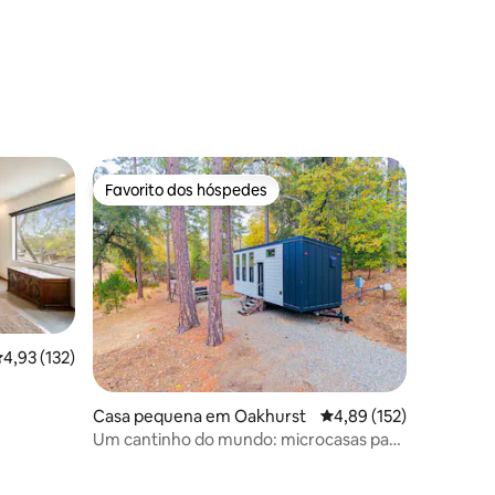
2avaliações
Favorito dos hóspedes
Favorito dos hóspedes
lassificação média de 4,93 em 5 estrelas, 132avaliações
4,93 (132)
4avaliações
Casa pequena em Oakhurst
Classificação média de
4,89 (152)
Um cantinho do mundo: microcasas para
você