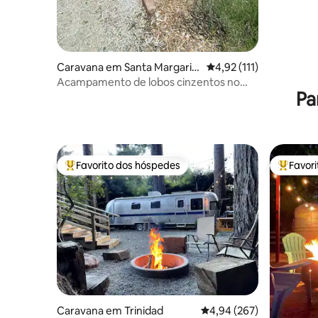
Caravana em Santa Margarit
Classificação média de 
4,92 (111)
a
Acampamento de lobos cinzentos no
Pa
Velo Ranchita
Favorito dos hóspedes
Favor
Favoritos dos hóspedes mais apreciados
Favorito
Caravana em Trinidad
Classificação média de 
4,94 (267)