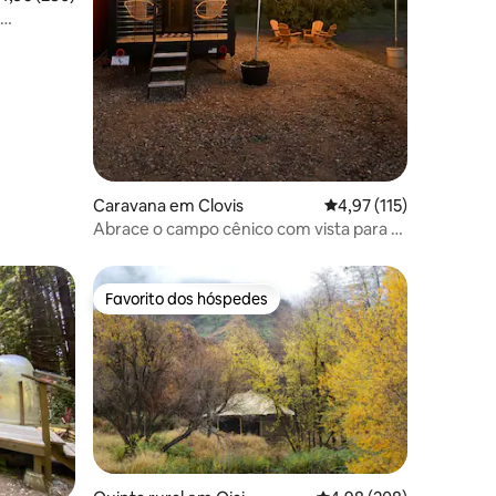
all
Caravana em Clovis
Classificação média de
4,97 (115)
Abrace o campo cênico com vista para a
montanha!
Favorito dos hóspedes
Favorito dos hóspedes