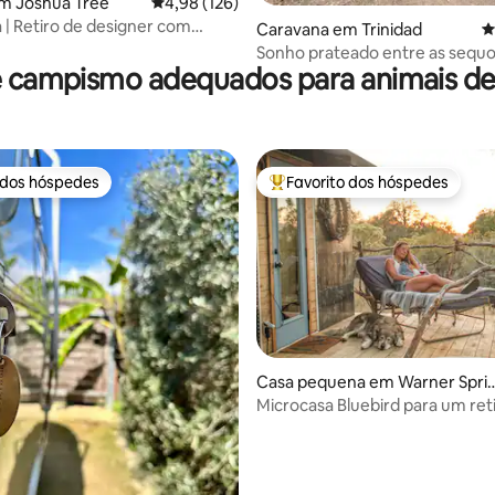
m Joshua Tree
Classificação média de 4,98 em 5 estrelas, 12
4,98 (126)
 | Retiro de designer com
4,94 em 5 estrelas, 362avaliações
Caravana em Trinidad
C
 Airstream
Sonho prateado entre as sequo
e campismo adequados para animais de
 dos hóspedes
Favorito dos hóspedes
 dos hóspedes
Favoritos dos hóspedes mais a
4,96 em 5 estrelas, 236avaliações
Casa pequena em Warner Spri
gs
Microcasa Bluebird para um ret
floresta