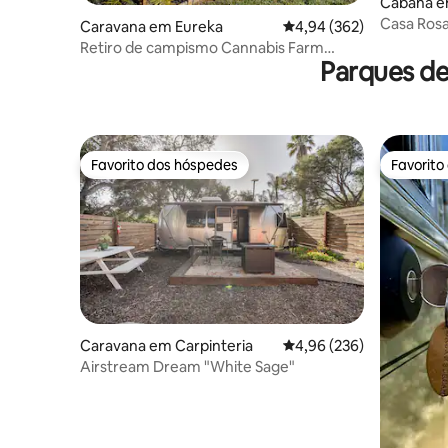
Cabana e
Casa Rosa
Caravana em Eureka
Classificação média de 
4,94 (362)
piscina e
Retiro de campismo Cannabis Farm
Parques d
Airstream - Banheira de hidromassagem
Favorito dos hóspedes
Favorito
Favorito dos hóspedes
Favorito
Caravana em Carpinteria
Classificação média de 
4,96 (236)
Airstream Dream "White Sage"