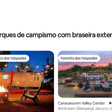
4,92 em 5 estrelas, 111avaliações
rques de campismo com braseira exter
ito dos hóspedes
Favorito dos hóspedes
s dos hóspedes mais apreciados
Favorito dos hóspedes
Caravana em Valley Center
C
Airstream Glamping! Jacuzzi, 
4,94 em 5 estrelas, 267avaliações