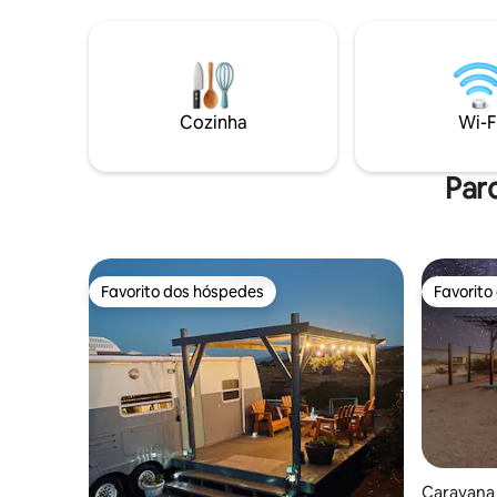
abrandar o ritmo, a restabelecer a
churrasque
ligação e a recarregar energias.
exterior, 
Mergulhe sob as estrelas, relaxe na
mais fres
sauna artesanal de sequoia a lenha,
cama indiv
refresque-se sob o chuveiro de efeito
ar condic
chuva ao ar livre e reúna-se à volta da
frigorífic
Cozinha
Wi-F
fogueira enquanto as luzes da cidade
de cozinh
cintilam abaixo
Par
Favorito dos hóspedes
Favorito
Favorito dos hóspedes
Favorito
Caravana