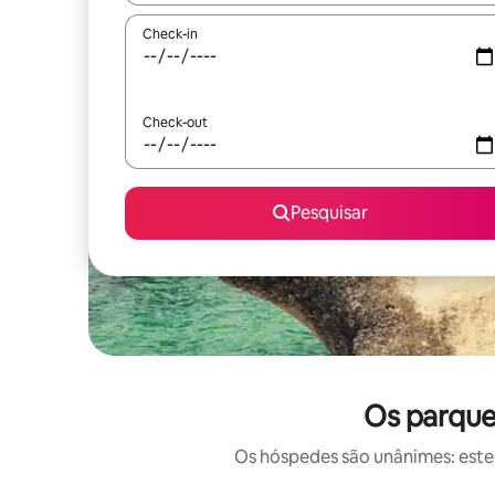
Check-in
Check-out
Pesquisar
Os parque
Os hóspedes são unânimes: estes