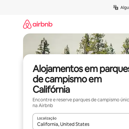
Saltar
Algu
para
o
conteúdo
Alojamentos em parque
de campismo em
Califórnia
Encontre e reserve parques de campismo úni
na Airbnb
Localização
Quando os resultados estiverem disponíveis, nav