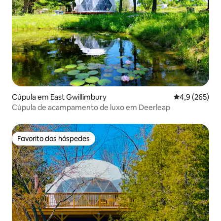
Cúpula em East Gwillimbury
Classificação
4,9 (265)
Cúpula de acampamento de luxo em Deerleap
Favorito dos hóspedes
Favorito dos hóspedes