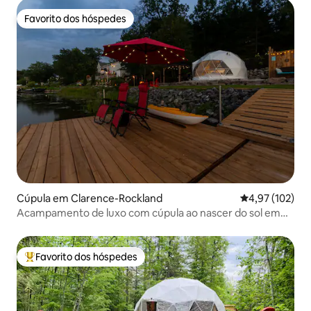
Favorito dos hóspedes
Favorito dos hóspedes
Cúpula em Clarence-Rockland
Classificação 
4,97 (102)
Acampamento de luxo com cúpula ao nascer do sol em
Ottawa
Favorito dos hóspedes
Favoritos dos hóspedes mais apreciados