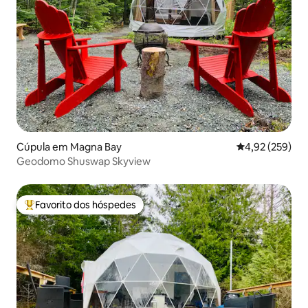
Cúpula em Magna Bay
Classificação m
4,92 (259)
Geodomo Shuswap Skyview
Favorito dos hóspedes
Favoritos dos hóspedes mais apreciados