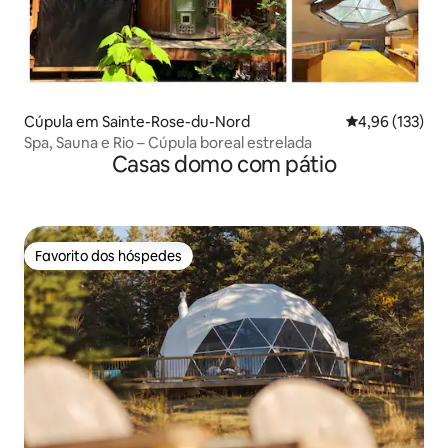
Cúpula em Sainte-Rose-du-Nord
Classificação 
4,96 (133)
Spa, Sauna e Rio – Cúpula boreal estrelada
Casas domo com pátio
Favorito dos hóspedes
Favorito dos hóspedes