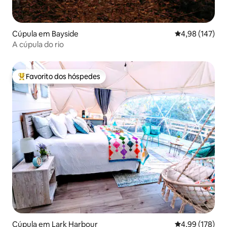
Cúpula em Bayside
Classificação 
4,98 (147)
A cúpula do rio
Favorito dos hóspedes
Favoritos dos hóspedes mais apreciados
Cúpula em Lark Harbour
Classificação 
4,99 (178)