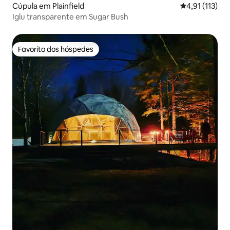
Cúpula em Plainfield
Classificação 
4,91 (113)
Iglu transparente em Sugar Bush
Favorito dos hóspedes
Favorito dos hóspedes