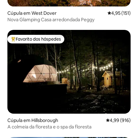
Cúpula em West Dover
Classificação 
4,95 (151)
Nova Glamping Casa arredondada Peggy
Favorito dos hóspedes
Favoritos dos hóspedes mais apreciados
Cúpula em Hillsborough
Classificação m
4,99 (916)
A colmeia da floresta e o spa da floresta