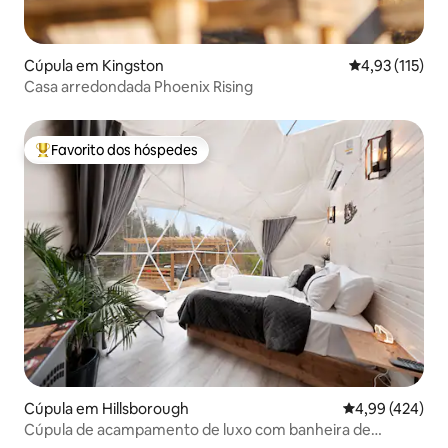
Cúpula em Kingston
Classificação 
4,93 (115)
Casa arredondada Phoenix Rising
Favorito dos hóspedes
Favoritos dos hóspedes mais apreciados
Cúpula em Hillsborough
Classificação m
4,99 (424)
Cúpula de acampamento de luxo com banheira de