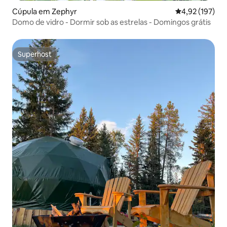
Cúpula em Zephyr
Classificação 
4,92 (197)
Domo de vidro - Dormir sob as estrelas - Domingos grátis
Superhost
Superhost