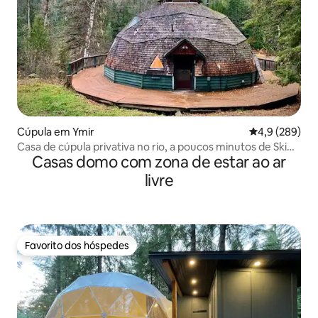
Cúpula em Ymir
Classificação 
4,9 (289)
Casa de cúpula privativa no rio, a poucos minutos de Ski
Casas domo com zona de estar ao ar
Hill
livre
Favorito dos hóspedes
Favorito dos hóspedes