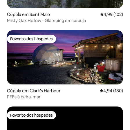
Cúpula em Saint Malo
Classificação 
4,99 (102)
Misty Oak Hollow - Glamping em cúpula
Favorito dos hóspedes
Favorito dos hóspedes
Cúpula em Clark's Harbour
Classificação m
4,94 (180)
PEBs à beira-mar
Favorito dos hóspedes
Favorito dos hóspedes