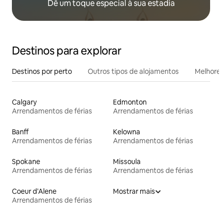
Dê um toque especial à sua estadia
Destinos para explorar
Destinos por perto
Outros tipos de alojamentos
Melhores
Calgary
Edmonton
Arrendamentos de férias
Arrendamentos de férias
Banff
Kelowna
Arrendamentos de férias
Arrendamentos de férias
Spokane
Missoula
Arrendamentos de férias
Arrendamentos de férias
Coeur d'Alene
Mostrar mais
Arrendamentos de férias