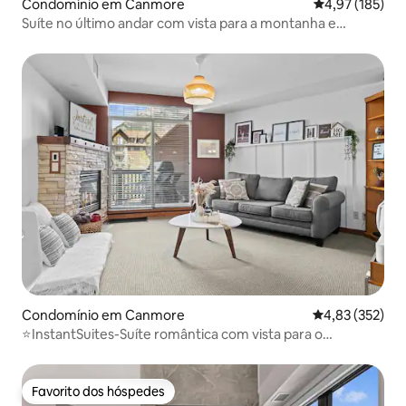
Condomínio em Canmore
Classificação 
4,97 (185)
Suíte no último andar com vista para a montanha e
banheiras de hidromassagem
Condomínio em Canmore
Classificação 
4,83 (352)
⭐️InstantSuites-Suíte romântica com vista para o
monte|Banff⭐️
Favorito dos hóspedes
Favorito dos hóspedes