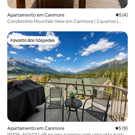
Apartamento em Canmore
Classific
5 (4)
Condomínio Mountain View em Canmore | 2 quartos |
Hospeda 6 pessoas
Favorito dos hóspedes
Favorito dos hóspedes
Apartamento em Canmore
Classific
5 (9)
W406- NOVO! Loft no piso superior com uma vista incrível