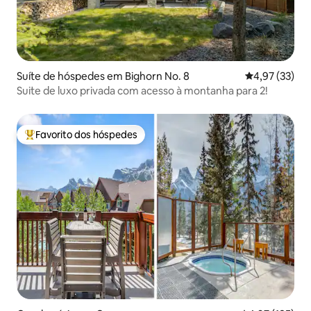
Suíte de hóspedes em Bighorn No. 8
Classificação
4,97 (33)
Suite de luxo privada com acesso à montanha para 2!
Favorito dos hóspedes
Favoritos dos hóspedes mais apreciados