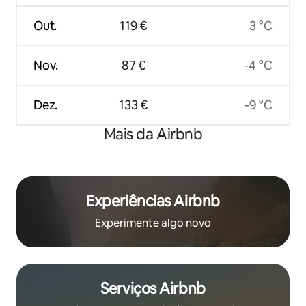
Out.
119 €
3 °C
Nov.
87 €
-4 °C
Dez.
133 €
-9 °C
Mais da Airbnb
Experiências Airbnb
Experimente algo novo
Serviços Airbnb