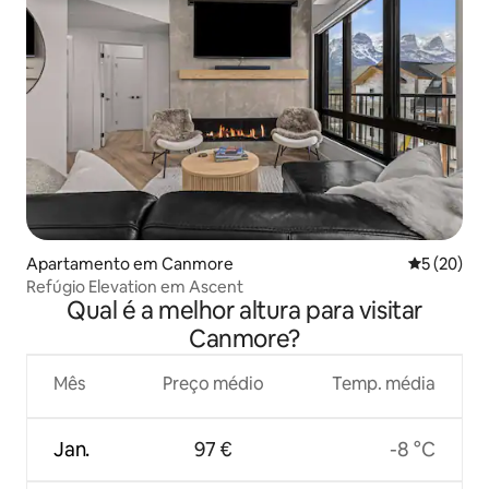
Apartamento em Canmore
Classifica
5 (20)
Refúgio Elevation em Ascent
Qual é a melhor altura para visitar
Canmore?
Mês
Preço médio
Temp. média
Jan.
97 €
-8 °C