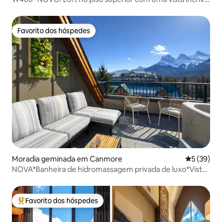
para a montanha
Favorito dos hóspedes
Favorito dos hóspedes
Moradia geminada em Canmore
Classifica
5 (39)
NOVA*Banheira de hidromassagem privada de luxo*Vista
para as montanhas*Suítes triplas*Centro da cidade
Favorito dos hóspedes
Favoritos dos hóspedes mais apreciados