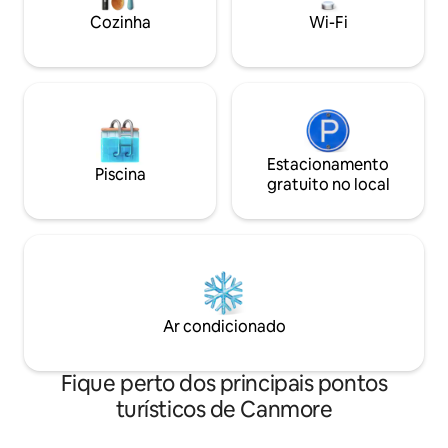
subterrânea. Caminhe até a cidade em
Cozinha
Wi-Fi
15 minutos ou peg
fora do resort. Ide
prolongadas. Sua f
Canmore!
Estacionamento
Piscina
gratuito no local
Ar condicionado
Fique perto dos principais pontos
turísticos de Canmore