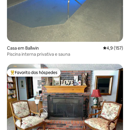
Casa em Ballwin
Classificação
4,9 (157)
Piscina interna privativa e sauna
Favorito dos hóspedes
Favoritos dos hóspedes mais apreciados