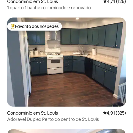
Condomínio em St. Louis
Classificação 
4,74 (126)
1 quarto 1 banheiro iluminado e renovado
Favorito dos hóspedes
Favoritos dos hóspedes mais apreciados
Condomínio em St. Louis
Classificação 
4,91 (325)
Adorável Duplex Perto do centro de St. Louis