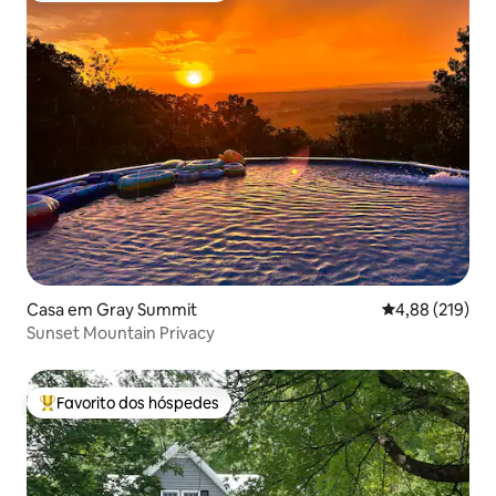
Casa em Gray Summit
Classificação 
4,88 (219)
Sunset Mountain Privacy
Favorito dos hóspedes
Favoritos dos hóspedes mais apreciados