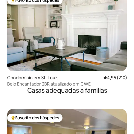
Favorito dos hóspedes
Favoritos dos hóspedes mais apreciados
Condomínio em St. Louis
Classificação 
4,95 (210)
Belo Encantador 2BR atualizado em CWE
Casas adequadas a famílias
Favorito dos hóspedes
Favoritos dos hóspedes mais apreciados