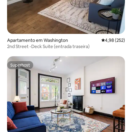
Apartamento em Washington
Classificação m
4,98 (252)
2nd Street -Deck Suite (entrada traseira)
Superhost
Superhost