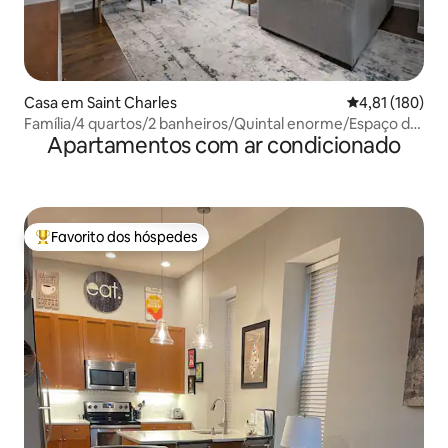
Casa em Saint Charles
Classificação 
4,81 (180)
Família/4 quartos/2 banheiros/Quintal enorme/Espaço de
Apartamentos com ar condicionado
recreação/Pingue-pongue/Fliperama
Favorito dos hóspedes
Favoritos dos hóspedes mais apreciados