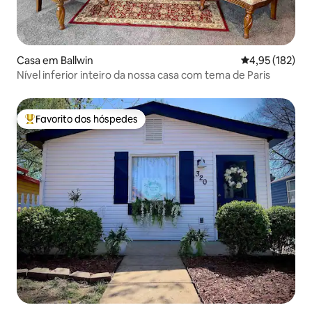
Casa em Ballwin
Classificação 
4,95 (182)
Nível inferior inteiro da nossa casa com tema de Paris
Favorito dos hóspedes
Favoritos dos hóspedes mais apreciados