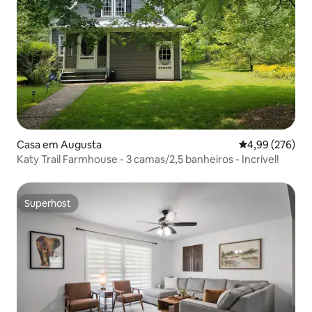
Casa em Augusta
Classificação m
4,99 (276)
Katy Trail Farmhouse - 3 camas/2,5 banheiros - Incrível!
Superhost
Superhost