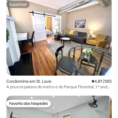
Superhost
Superhost
Condomínio em St. Louis
Classificação 
4,81 (100)
A poucos passos do metro e do Parque Florestal, 1.º andar,
camas king/queen
Favorito dos hóspedes
Favorito dos hóspedes