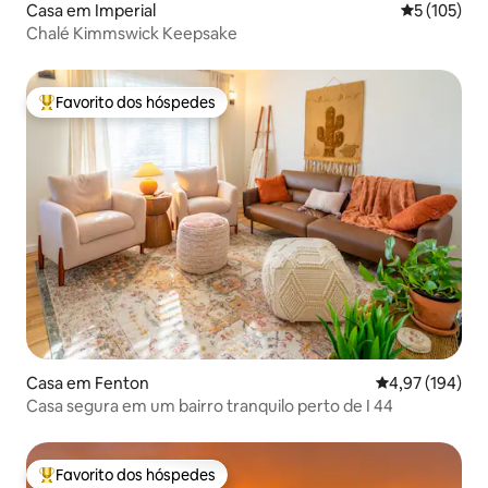
Casa em Imperial
Classificaç
5 (105)
Chalé Kimmswick Keepsake
Favorito dos hóspedes
Favoritos dos hóspedes mais apreciados
Casa em Fenton
Classificação 
4,97 (194)
Casa segura em um bairro tranquilo perto de I 44
Favorito dos hóspedes
Favoritos dos hóspedes mais apreciados