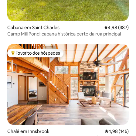
Cabana em Saint Charles
Classificação m
4,98 (387)
Camp Mill Pond: cabana histórica perto da rua principal
Favorito dos hóspedes
Favoritos dos hóspedes mais apreciados
Chalé em Innsbrook
Classificação 
4,98 (145)