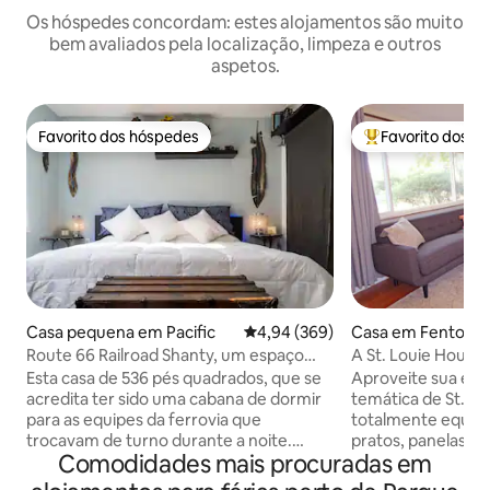
Os hóspedes concordam: estes alojamentos são muito
bem avaliados pela localização, limpeza e outros
aspetos.
Favorito dos hóspedes
Favorito dos h
Favorito dos hóspedes
Favoritos dos hó
Casa pequena em Pacific
Classificação média de 4,94 em 5
4,94 (369)
Casa em Fenton
Route 66 Railroad Shanty, um espaço
A St. Louie Hous
pequeno e aconchegante
e quintal grande!
Esta casa de 536 pés quadrados, que se
Aproveite sua est
acredita ter sido uma cabana de dormir
temática de St. Lo
para as equipes da ferrovia que
totalmente equipa
trocavam de turno durante a noite.
pratos, panelas e frigid
Comodidades mais procuradas em
Totalmente renovado e atualizado em
quartos, o quarto 
2021 por um artista local, você
Blues e o quarto 