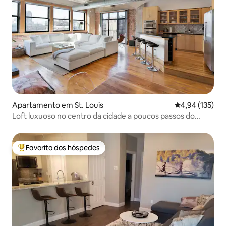
Apartamento em St. Louis
Classificação 
4,94 (135)
Loft luxuoso no centro da cidade a poucos passos do
Museu da Cidade
Favorito dos hóspedes
Favoritos dos hóspedes mais apreciados