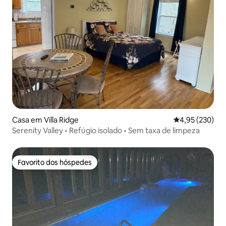
Casa em Villa Ridge
Classificação m
4,95 (230)
Serenity Valley • Refúgio isolado • Sem taxa de limpeza
Favorito dos hóspedes
Favorito dos hóspedes