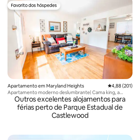
Favorito dos hóspedes
Favorito dos hóspedes
Apartamento em Maryland Heights
Classificação 
4,88 (201)
Apartamento moderno deslumbrante| Cama king, a
Outros excelentes alojamentos para
5 minutos do Lago Creve-Coeur
férias perto de Parque Estadual de
Castlewood