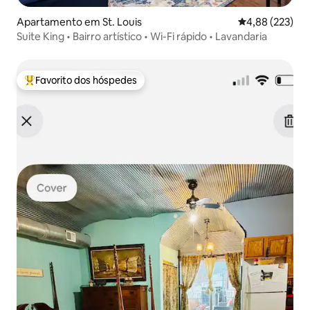
Apartamento em St. Louis
Classificação m
4,88 (223)
Suite King • Bairro artístico • Wi-Fi rápido • Lavandaria
Favorito dos hóspedes
Favoritos dos hóspedes mais apreciados