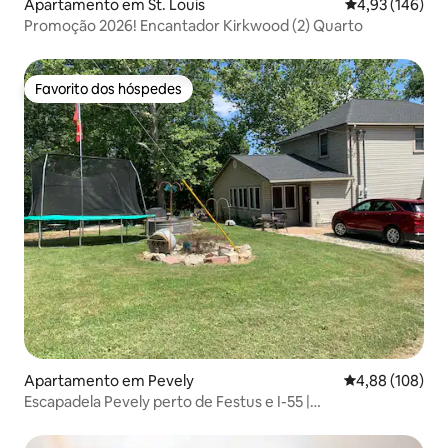
Apartamento em St. Louis
Classificação 
4,93 (146)
Promoção 2026! Encantador Kirkwood (2) Quarto
Favorito dos hóspedes
Favorito dos hóspedes
Apartamento em Pevely
Classificação m
4,88 (108)
Escapadela Pevely perto de Festus e I-55 |
Estacionamento gratuito