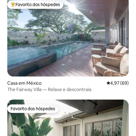
Favorito dos hóspedes
Favoritos dos hóspedes mais apreciados
Casa em México
Classificação 
4,97 (69)
The Fairway Villa — Relaxe e descontraia
Favorito dos hóspedes
Favorito dos hóspedes