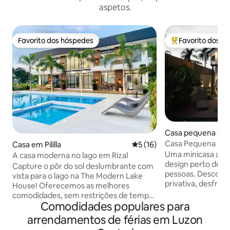
aspetos.
Favorito dos hóspedes
Favorito dos h
Favorito dos hóspedes
Favoritos dos hó
Casa pequena em
Casa Pequena | Pis
Casa em Pililla
Classificação média de 5 em
5 (16)
Clark | Cama King
Uma minicasa aco
A casa moderna no lago em Rizal
design perto de Cl
Capture o pôr do sol deslumbrante com
pessoas. Descontraia na sua piscina
vista para o lago na The Modern Lake
privativa, desfrut
House! Oferecemos as melhores
e relaxe num esp
comodidades, sem restrições de tempo
concebido para esta
Comodidades populares para
e ruído em todas as comodidades,
dormir • Cama king • Sofá-cama
piscina, videoke, basquetebol,
arrendamentos de férias em Luzon
Comodidades • Piscina de mergulho
badminton, bilhar, área de jogos para