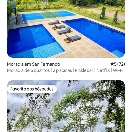
Moradia em San Fernando
Classifica
5 (72)
Moradia de 5 quartos | 2 piscinas | Pickleball | Netflix | Wi-Fi
Favorito dos hóspedes
Favorito dos hóspedes