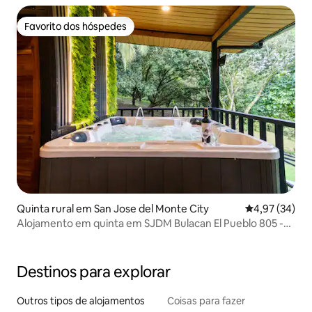
Favorito dos hóspedes
Favorito dos hóspedes
Quinta rural em San Jose del Monte City
Classificação
4,97 (34)
Alojamento em quinta em SJDM Bulacan El Pueblo 805 -
Villa 2
Destinos para explorar
Outros tipos de alojamentos
Coisas para fazer