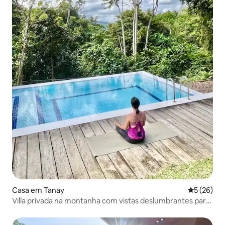
Casa em Tanay
Classifica
5 (26)
Villa privada na montanha com vistas deslumbrantes para
a piscina