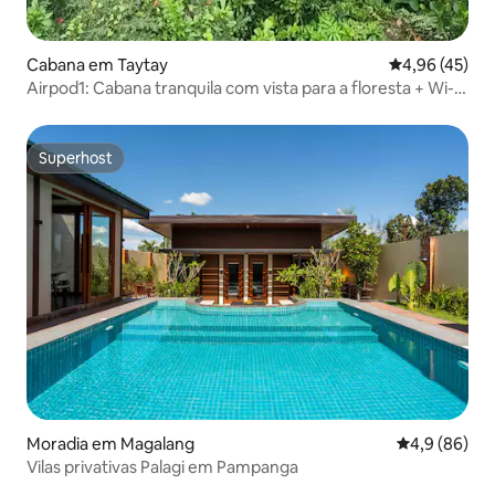
Cabana em Taytay
Classificação
4,96 (45)
Airpod1: Cabana tranquila com vista para a floresta + Wi-Fi
rápido + Fogueira
Superhost
Superhost
Moradia em Magalang
Classificaçã
4,9 (86)
Vilas privativas Palagi em Pampanga