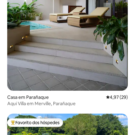
Casa em Parañaque
Classificação
4,97 (29)
Aqui Villa em Merville, Parañaque
Favorito dos hóspedes
Favoritos dos hóspedes mais apreciados