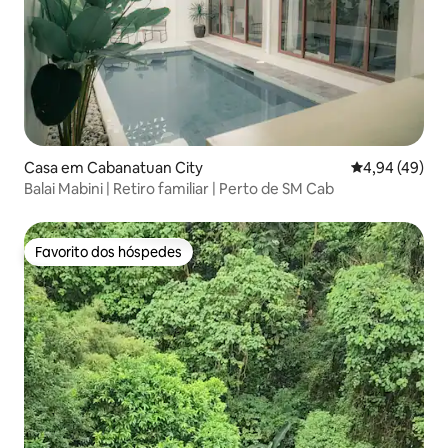
Casa em Cabanatuan City
Classificação 
4,94 (49)
Balai Mabini | Retiro familiar | Perto de SM Cab
Favorito dos hóspedes
Favorito dos hóspedes