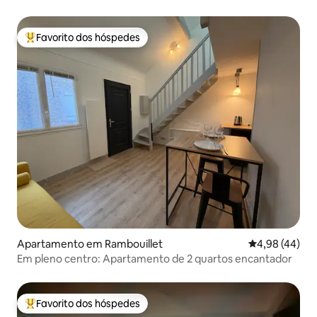
Favorito dos hóspedes
Favoritos dos hóspedes mais apreciados
Apartamento em Rambouillet
Classificação 
4,98 (44)
Em pleno centro: Apartamento de 2 quartos encantador
Favorito dos hóspedes
Favoritos dos hóspedes mais apreciados