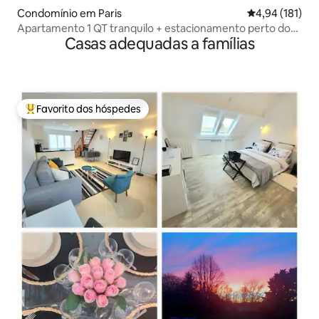
Condomínio em Paris
Classificação 
4,94 (181)
Apartamento 1 QT tranquilo + estacionamento perto dos
Casas adequadas a famílias
Champs Elysées
Favorito dos hóspedes
Favoritos dos hóspedes mais apreciados