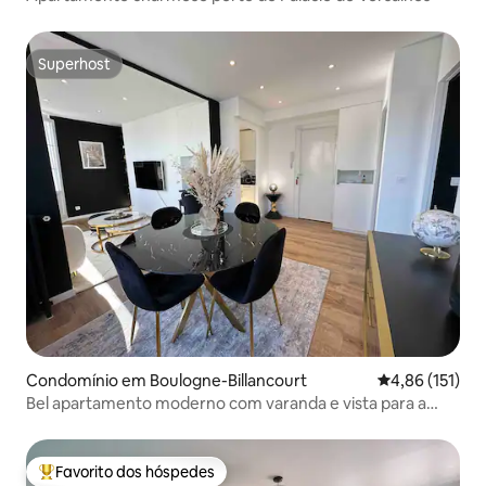
Superhost
Superhost
Condomínio em Boulogne-Billancourt
Classificação 
4,86 (151)
Bel apartamento moderno com varanda e vista para a
Torre Eiffel
Favorito dos hóspedes
Favoritos dos hóspedes mais apreciados