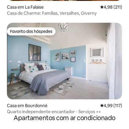
Casa em La Falaise
Classificação 
4,98 (211)
Casa de Charme: Famílias, Versalhes, Giverny
Favorito dos hóspedes
Favorito dos hóspedes
Casa em Bourdonné
Classificação 
4,99 (117)
Quarto independente encantador - Serviços ++
Apartamentos com ar condicionado