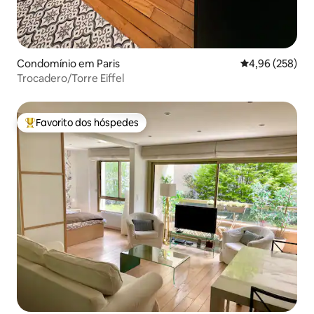
Condomínio em Paris
Classificação m
4,96 (258)
Trocadero/Torre Eiffel
Favorito dos hóspedes
Favoritos dos hóspedes mais apreciados