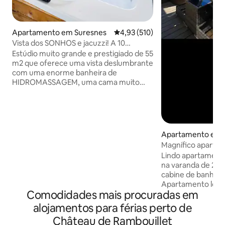
Apartamento em Suresnes
Classificação média de 4,93 em 5
4,93 (510)
Vista dos SONHOS e jacuzzi! A 10
minutos do centro de PARIS!
Estúdio muito grande e prestigiado de 55
m2 que oferece uma vista deslumbrante
com uma enorme banheira de
HIDROMASSAGEM, uma cama muito
grande e um chuveiro italiano.
Localizado numa zona tranquila e segura
a 10 minutos da famosa Avenue des
Champs Elysées (centro de Paris).
Ofereço por 95€ um “PACOTE
Apartamento em C
ROMÂNTICO” opcional para
Magnífico aparta
SURPREENDER o seu amor. Vem com
jacuzzi perto de Pa
Lindo apartament
pétalas de rosas, velas colocadas em
na varanda de 2
forma de coração na cama (pode ser
cabine de banho t
adicionado um sinal de Feliz Aniversário)
Apartamento local
e por 175€ vem com uma boa garrafa de
Comodidades mais procuradas em
uma casa, decora
champanhe e morangos! 🌹🥂🍓
com uma grande j
alojamentos para férias perto de
terraço de 20 m² 
Château de Rambouillet
hidromassagem, e