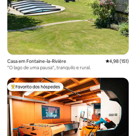
Casa em Fontaine-la-Rivière
Classificação 
4,98 (151)
"O lago de uma pausa", tranquilo e rural.
Favorito dos hóspedes
Favoritos dos hóspedes mais apreciados