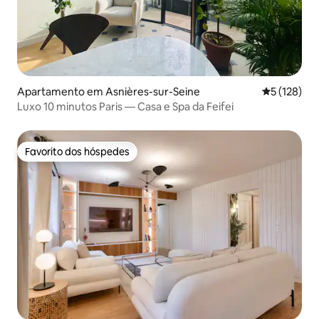
Apartamento em Asnières-sur-Seine
Classificaç
5 (128)
Luxo 10 minutos Paris — Casa e Spa da Feifei
Favorito dos hóspedes
Favorito dos hóspedes