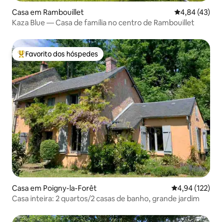
Casa em Rambouillet
Classificação
4,84 (43)
Kaza Blue — Casa de família no centro de Rambouillet
Favorito dos hóspedes
Favoritos dos hóspedes mais apreciados
Casa em Poigny-la-Forêt
Classificação 
4,94 (122)
Casa inteira: 2 quartos/2 casas de banho, grande jardim