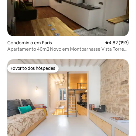
Condomínio em Paris
Classificação 
4,82 (193)
Apartamento 40m2 Novo em Montparnasse Vista Torre
Eiffel
Favorito dos hóspedes
Favorito dos hóspedes