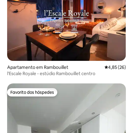
Apartamento em Rambouillet
Classificação
4,85 (26)
l'Escale Royale - estúdio Rambouillet centro
Favorito dos hóspedes
Favorito dos hóspedes