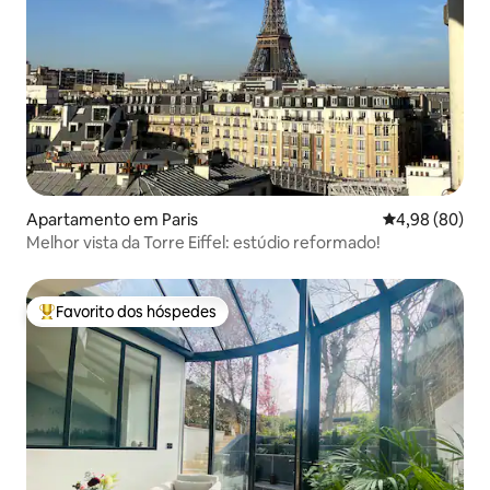
Apartamento em Paris
Classificação 
4,98 (80)
Melhor vista da Torre Eiffel: estúdio reformado!
Favorito dos hóspedes
Favoritos dos hóspedes mais apreciados