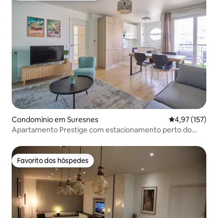
Condomínio em Suresnes
Classificação 
4,97 (157)
Apartamento Prestige com estacionamento perto do
Arco do Triunfo
Favorito dos hóspedes
Favorito dos hóspedes