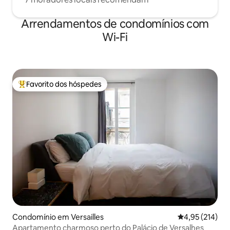
Arrendamentos de condomínios com
Wi-Fi
Favorito dos hóspedes
Favoritos dos hóspedes mais apreciados
Condomínio em Versailles
Classificação 
4,95 (214)
Apartamento charmoso perto do Palácio de Versalhes