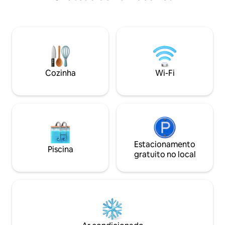
cadeira suspensa,
quarto com cama 
sofá-cama panorâm
banheiro com chuv
turco. Ideal para um momento
romântico e uma e
*FESTAS ou NOIT
Cozinha
Wi-Fi
Estacionamento
Piscina
gratuito no local