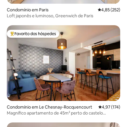
Condomínio em Paris
Classificação 
4,85 (252)
Loft japonês e luminoso, Greenwich de Paris
Favorito dos hóspedes
Favoritos dos hóspedes mais apreciados
Condomínio em Le Chesnay-Rocquencourt
Classificação 
4,97 (174)
Magnífico apartamento de 45m² perto do castelo
Estacionamento no subsolo