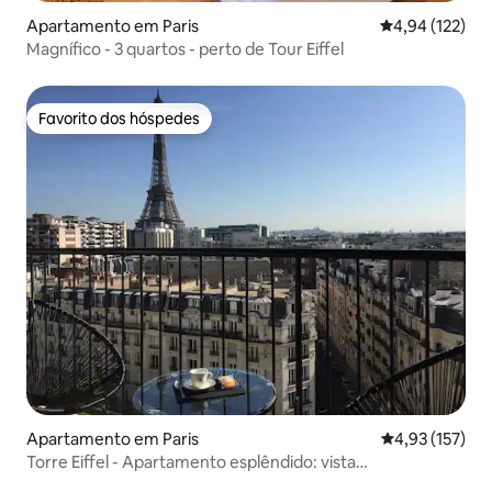
Apartamento em Paris
Classificação 
4,94 (122)
Magnífico - 3 quartos - perto de Tour Eiffel
Favorito dos hóspedes
Favorito dos hóspedes
Apartamento em Paris
Classificação 
4,93 (157)
Torre Eiffel - Apartamento esplêndido: vista
deslumbrante e A/C