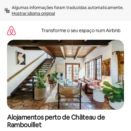
Saltar
Algumas informações foram traduzidas automaticamente. 
para
Mostrar idioma original
o
conteúdo
Transforme o seu espaço num Airbnb
Alojamentos perto de Château de
Rambouillet