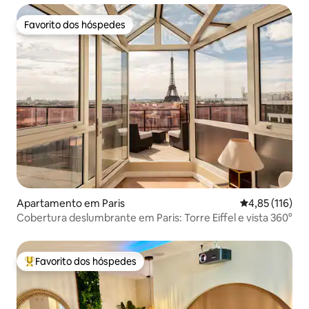
Favorito dos hóspedes
Favorito dos hóspedes
Apartamento em Paris
Classificação 
4,85 (116)
Cobertura deslumbrante em Paris: Torre Eiffel e vista 360°
Favorito dos hóspedes
Favoritos dos hóspedes mais apreciados