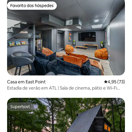
Favorito dos hóspedes
Favorito dos hóspedes
Casa em East Point
Classificação
4,95 (73)
Estadia de verão em ATL | Sala de cinema, pátio e Wi-Fi
rápida
Superhost
Superhost