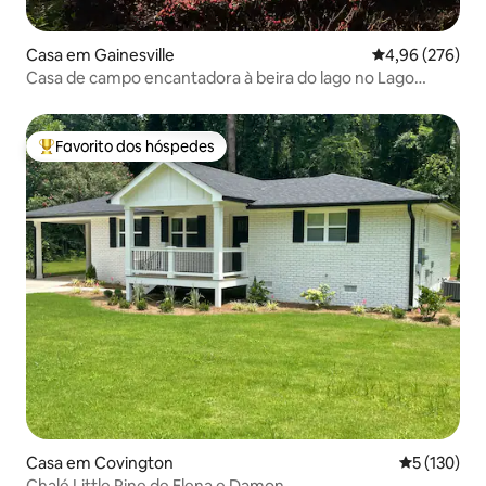
Casa em Gainesville
Classificação m
4,96 (276)
Casa de campo encantadora à beira do lago no Lago
Lanier com doca
Favorito dos hóspedes
Favoritos dos hóspedes mais apreciados
Casa em Covington
Classificaç
5 (130)
Chalé Little Pine de Elena e Damon