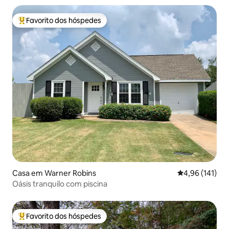
Favorito dos hóspedes
Favoritos dos hóspedes mais apreciados
Casa em Warner Robins
Classificação 
4,96 (141)
Oásis tranquilo com piscina
Favorito dos hóspedes
Favoritos dos hóspedes mais apreciados