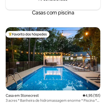
Casas com piscina
Favorito dos hóspedes
Favoritos dos hóspedes mais apreciados
Casa em Stonecrest
Classificação 
4,95 (151)
3 acres * Banheira de hidromassagem enorme * Piscina *
Pátio com lareira