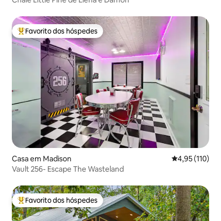
Favorito dos hóspedes
Favoritos dos hóspedes mais apreciados
Casa em Madison
Classificação 
4,95 (110)
Vault 256- Escape The Wasteland
Favorito dos hóspedes
Favoritos dos hóspedes mais apreciados