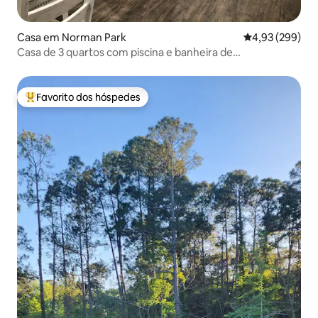
Casa em Norman Park
Classificação m
4,93 (299)
Casa de 3 quartos com piscina e banheira de
hidromassagem
Favorito dos hóspedes
Favoritos dos hóspedes mais apreciados