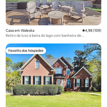
Casa em Waleska
Classificação m
4,98 (109)
Retiro de luxo à beira do lago com banheira de
hidromassagem!
Favorito dos hóspedes
Favorito dos hóspedes