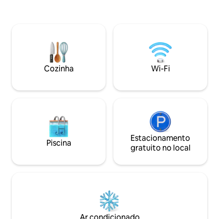
de estar com des
mobiliário pronto para fotografias, roupa
Completa ✔ Quinta
de cama branca de algodão e linho e
Churrasqueira) ✔ 
decoração antiga subtil, a nossa casa de
de jogos) ✔ Doca 
campo exala uma vibração acolhedora
Smart TVs Wi-Fi d
que o fará sentir-se em casa. Por favor,
Máquina de✔ lavar
nada de festas selvagens ou uso de
Estacionamento ✔ gratui
drogas. Os nossos vizinhos não
abaixo!
Cozinha
Wi-Fi
merecem ouvir ou cheirar qualquer
disparate. Obrigado!
Estacionamento
Piscina
gratuito no local
Ar condicionado