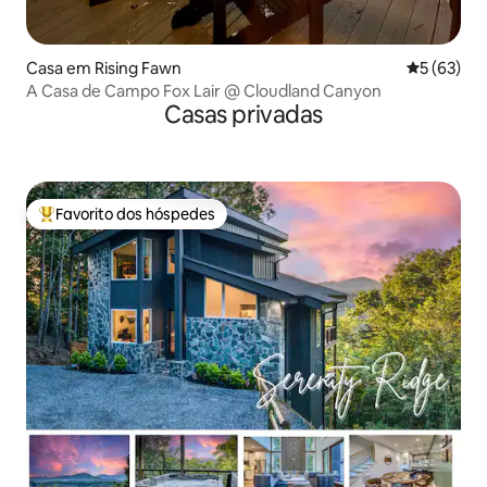
Casa em Rising Fawn
Classifica
5 (63)
A Casa de Campo Fox Lair @ Cloudland Canyon
Casas privadas
Favorito dos hóspedes
Favoritos dos hóspedes mais apreciados