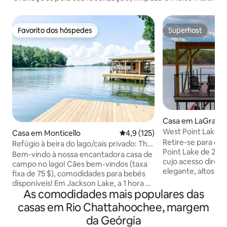
Favorito dos hóspedes
Superhost
Favorito dos hóspedes
Superhost
Casa em LaGrang
West Point Lakeh
Casa em Monticello
Classificação média de 4,9 em 
4,9 (125)
privativa e caiaque
Retire-se para o 
Refúgio à beira do lago/cais privado: The
Point Lake de 2 qu
Dogwood Cottage
Bem-vindo à nossa encantadora casa de
cujo acesso direto
campo no lago! Cães bem-vindos (taxa
elegante, altos c
fixa de 75 $), comodidades para bebés
divertidas e vistas
disponíveis! Em Jackson Lake, a 1 hora de
privado oferece t
As comodidades mais populares das
Atlanta, a nossa casa de campo com
para relaxar, recar
doca privada (com caiaques - dois
casas em Rio Chattahoochee, margem
divertir e ter uma 
adultos e tamanho de uma criança) é o
da Geórgia
Geórgia! ✔ 2 quartos confortáveis Sala
local perfeito para relaxar. Com