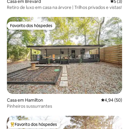
Casa em Brevard
Classific
5 (3)
Retiro de luxo em casa na árvore | Trilhos privados e vistas!
Favorito dos hóspedes
Favorito dos hóspedes
Casa em Hamilton
Classificação 
4,94 (50)
Pinheiros sussurrantes
Favorito dos hóspedes
Favoritos dos hóspedes mais apreciados