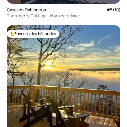
Casa em Dahlonega
Classifica
5 (10)
Thornberry Cottage - Hora de relaxar
Favorito dos hóspedes
Favoritos dos hóspedes mais apreciados