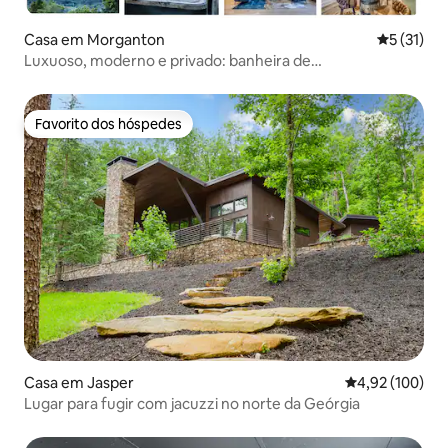
Casa em Morganton
Classifica
5 (31)
Luxuoso, moderno e privado: banheira de
hidromassagem, vistas para as Montanhas Rochosas,
fogueira
Favorito dos hóspedes
Favorito dos hóspedes
Casa em Jasper
Classificação 
4,92 (100)
Lugar para fugir com jacuzzi no norte da Geórgia