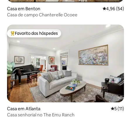
Casa em Benton
Classificação 
4,96 (54)
Casa de campo Chanterelle Ocoee
Favorito dos hóspedes
Favoritos dos hóspedes mais apreciados
Casa em Atlanta
Classifica
5 (11)
Casa senhorial no The Emu Ranch