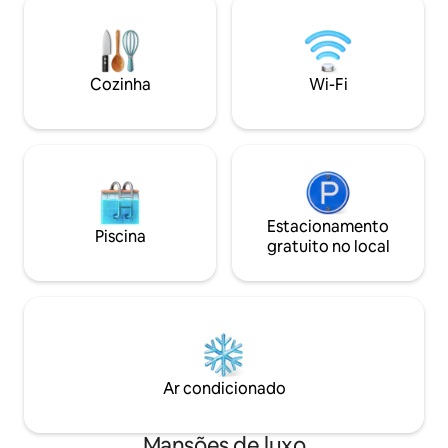
Lakefront ou passeie até Bucktown,
para viagens em g
Wicker Park e a biblioteca pública a um
especiais! Caminh
quarteirão de distância. Desfrute de
restaurantes de Wr
check-in autónomo, estacionamento
da cidade fica a a
Cozinha
Wi-Fi
gratuito na rua, uma cozinha totalmente
comboio. Estacio
equipada, 4 quartos, 2 casas de banho,
proximidades para
máquina de lavar/secar roupa e quintal.
avaliações de 5 est
(Proibido fazer festas de acordo com os
regulamentos de Chicago.)
Estacionamento
Piscina
gratuito no local
Ar condicionado
Mansões de luxo