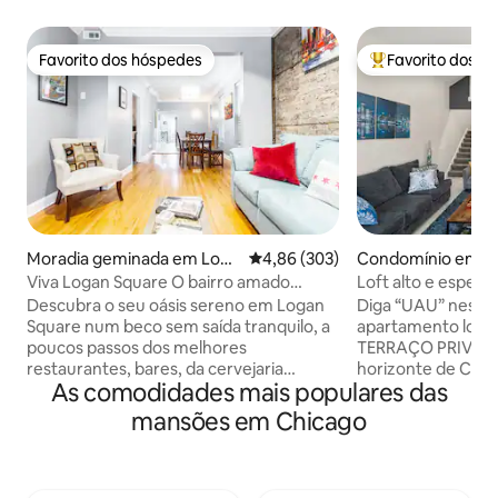
Favorito dos hóspedes
Favorito dos h
Favorito dos hóspedes
Favoritos dos hó
Moradia geminada em Loga
Classificação média de 4,86 em 5
4,86 (303)
Condomínio em Wri
n Square
Viva Logan Square O bairro amado
Loft alto e espet
globalmente
terraço privativo
Descubra o seu oásis sereno em Logan
Diga “UAU” nest
Square num beco sem saída tranquilo, a
apartamento loft 
poucos passos dos melhores
TERRAÇO PRIVADO 
restaurantes, bares, da cervejaria
horizonte de Chic
As comodidades mais populares das
Maplewood, Stan Mansion, Rosa's Blues
bela rua arboriza
Lounge e The Whale da Milwaukee Ave.
Wrigley Field, est
mansões em Chicago
Explore o Trilho 606, apanhe a Linha Azul
andares tem 7 opç
para os aeroportos e para o centro da
de banho completas
cidade, o autocarro Fullerton para o
luxo, cozinha equi
Jardim Zoológico de Lincoln Park e para
televisões HD e gr