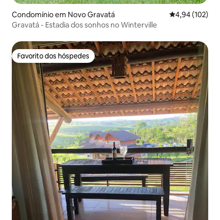
Condomínio em Novo Gravatá
Classificação 
4,94 (102)
Gravatá - Estadia dos sonhos no Winterville
Favorito dos hóspedes
Favorito dos hóspedes