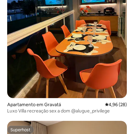
Apartamento em Gravatá
Classificação 
4,96 (28)
Luxo Villa recreação sex a dom @alugue_privilege
Superhost
Superhost