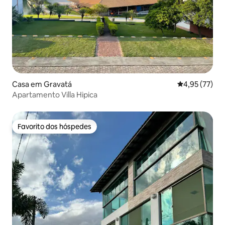
Casa em Gravatá
Classificação
4,95 (77)
Apartamento Villa Hipica
Favorito dos hóspedes
Favorito dos hóspedes