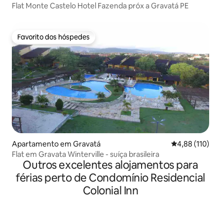
Flat Monte Castelo Hotel Fazenda próx a Gravatá PE
Favorito dos hóspedes
Favorito dos hóspedes
Apartamento em Gravatá
Classificação 
4,88 (110)
Flat em Gravata Winterville - suíça brasileira
Outros excelentes alojamentos para
férias perto de Condomínio Residencial
Colonial Inn