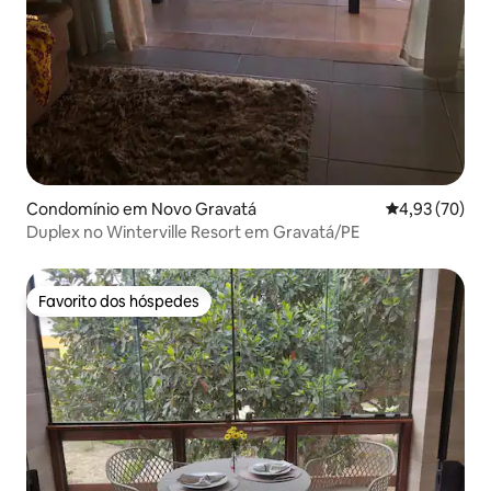
Condomínio em Novo Gravatá
Classificação
4,93 (70)
Duplex no Winterville Resort em Gravatá/PE
Favorito dos hóspedes
Favorito dos hóspedes