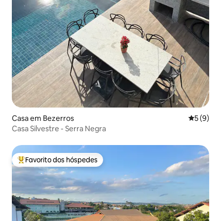
Casa em Bezerros
Classific
5 (9)
Casa Silvestre - Serra Negra
Favorito dos hóspedes
Favoritos dos hóspedes mais apreciados