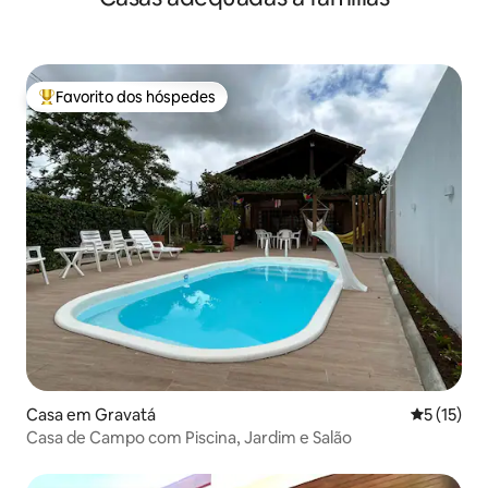
Favorito dos hóspedes
Favoritos dos hóspedes mais apreciados
Casa em Gravatá
Classifica
5 (15)
Casa de Campo com Piscina, Jardim e Salão