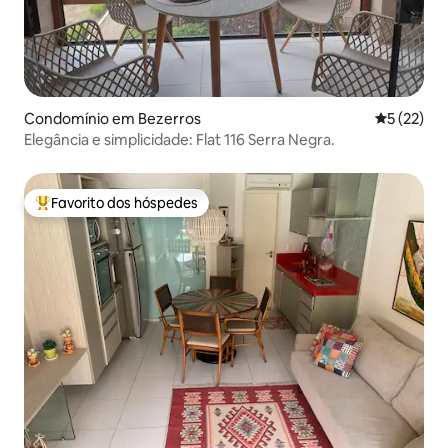
Condomínio em Bezerros
Classifica
5 (22)
Elegância e simplicidade: Flat 116 Serra Negra.
Favorito dos hóspedes
Favoritos dos hóspedes mais apreciados