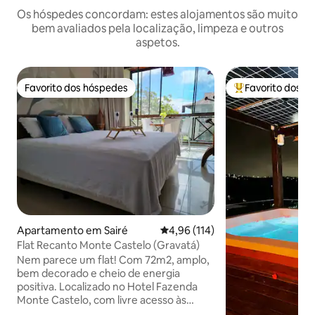
Os hóspedes concordam: estes alojamentos são muito
bem avaliados pela localização, limpeza e outros
aspetos.
Favorito dos hóspedes
Favorito dos h
Favorito dos hóspedes
Favoritos dos hó
Apartamento em Sairé
Classificação média de 4,96 em 5
4,96 (114)
Flat Recanto Monte Castelo (Gravatá)
Nem parece um flat! Com 72m2, amplo,
bem decorado e cheio de energia
positiva. Localizado no Hotel Fazenda
Monte Castelo, com livre acesso às
áreas de lazer (piscinas, Espaço kids,