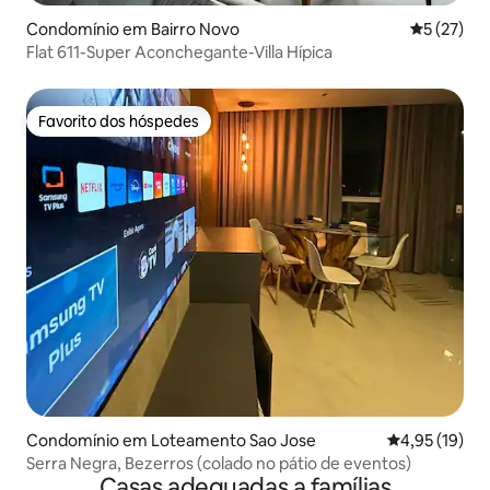
Condomínio em Bairro Novo
Classifica
5 (27)
Flat 611-Super Aconchegante-Villa Hípica
Favorito dos hóspedes
Favorito dos hóspedes
Condomínio em Loteamento Sao Jose
Classificação
4,95 (19)
Serra Negra, Bezerros (colado no pátio de eventos)
Casas adequadas a famílias