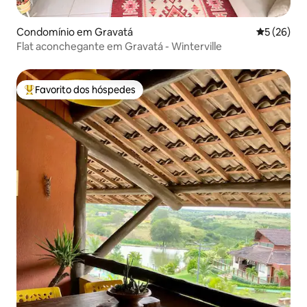
Condomínio em Gravatá
Classifica
5 (26)
Flat aconchegante em Gravatá - Winterville
Favorito dos hóspedes
Favoritos dos hóspedes mais apreciados