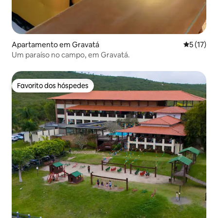
Apartamento em Gravatá
Classifica
5 (17)
Um paraíso no campo, em Gravatá.
Favorito dos hóspedes
Favorito dos hóspedes