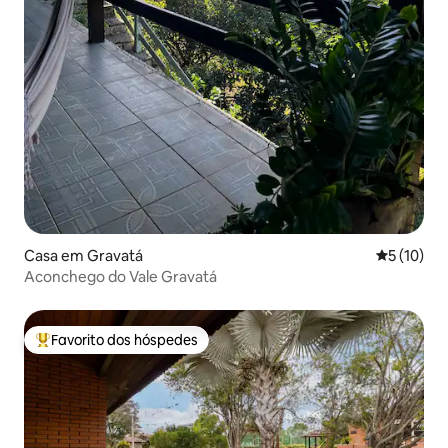
Casa em Gravatá
Classifica
5 (10)
Aconchego do Vale Gravatá
Favorito dos hóspedes
Favoritos dos hóspedes mais apreciados