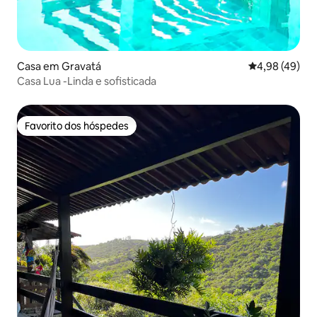
Casa em Gravatá
Classificação 
4,98 (49)
Casa Lua -Linda e sofisticada
Favorito dos hóspedes
Favorito dos hóspedes