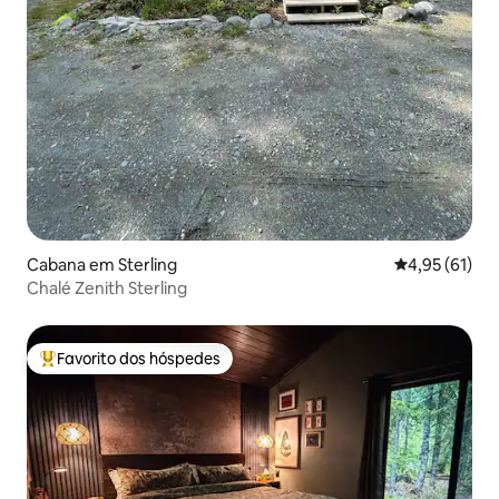
Cabana em Sterling
Classificação
4,95 (61)
Chalé Zenith Sterling
Favorito dos hóspedes
Favoritos dos hóspedes mais apreciados