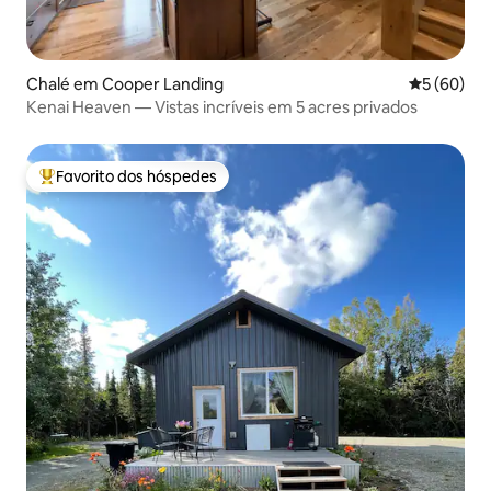
Chalé em Cooper Landing
Classifica
5 (60)
Kenai Heaven — Vistas incríveis em 5 acres privados
Favorito dos hóspedes
Favoritos dos hóspedes mais apreciados