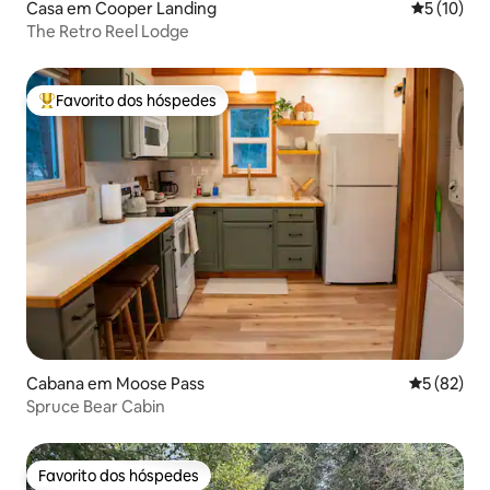
Casa em Cooper Landing
Classifica
5 (10)
The Retro Reel Lodge
Favorito dos hóspedes
Favoritos dos hóspedes mais apreciados
Cabana em Moose Pass
Classifica
5 (82)
Spruce Bear Cabin
Favorito dos hóspedes
Favorito dos hóspedes