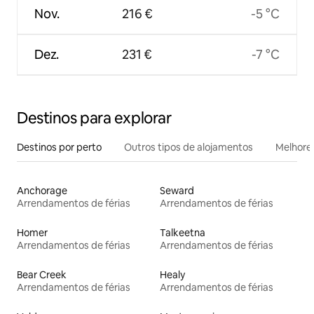
Nov.
216 €
-5 °C
Dez.
231 €
-7 °C
Destinos para explorar
Destinos por perto
Outros tipos de alojamentos
Melhores
Anchorage
Seward
Arrendamentos de férias
Arrendamentos de férias
Homer
Talkeetna
Arrendamentos de férias
Arrendamentos de férias
Bear Creek
Healy
Arrendamentos de férias
Arrendamentos de férias