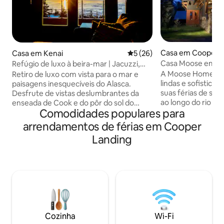
Casa em Cooper L
Casa em Kenai
Classificação média de 5 em 
5 (26)
Casa Moose em Ke
Refúgio de luxo à beira-mar | Jacuzzi,
vistas para o vulcão
A Moose Home of
Retiro de luxo com vista para o mar e
lindas e sofisticada
paisagens inesquecíveis do Alasca.
suas férias de son
Desfrute de vistas deslumbrantes da
ao longo do rio Ke
enseada de Cook e do pôr do sol do
Comodidades populares para
Península de Kenai
vulcão. Relaxe numa casa de banho tipo
tranquilo é o ac
spa com uma banheira de
arrendamentos de férias em Cooper
perfeito para suas
hidromassagem, chuveiro duplo e
Landing
dirigir para Seward ou H
toucador duplo. O espaço aberto em
privada desta casa
estilo estúdio oferece uma lareira a gás,
propriedade irmã, 
uma cama king size macia e decks para o
Lodge, um ecolod
nascer e o pôr do sol. A cozinha
pesca guiada e pass
personalizada inclui um fogão a gás,
nosso escritório d
micro-ondas e gavetas compactas de
perguntar sobre r
frigorífico/congelador. Janelas
viagem guiada de 
arquitetónicas distintas enchem a casa
Cozinha
Wi-Fi
de luz natural durante os longos dias de