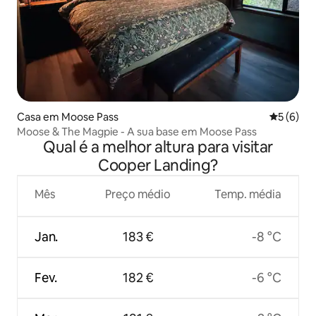
Casa em Moose Pass
Classific
5 (6)
Moose & The Magpie - A sua base em Moose Pass
Qual é a melhor altura para visitar
Cooper Landing?
Mês
Preço médio
Temp. média
Jan.
183 €
-8 °C
Fev.
182 €
-6 °C