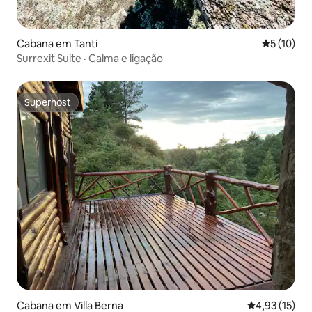
Cabana em Tanti
Classifica
5 (10)
Surrexit Suite · Calma e ligação
Superhost
Superhost
Cabana em Villa Berna
Classificação
4,93 (15)