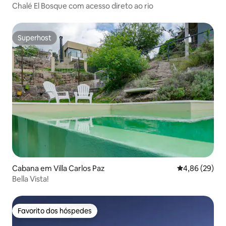
Chalé El Bosque com acesso direto ao rio
Superhost
Superhost
Cabana em Villa Carlos Paz
Classificação 
4,86 (29)
Bella Vista!
Favorito dos hóspedes
Favorito dos hóspedes