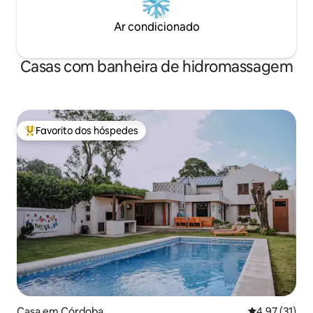
Ar condicionado
Casas com banheira de hidromassagem
Favorito dos hóspedes
Favoritos dos hóspedes mais apreciados
Casa em Córdoba
Classificação
4,97 (31)