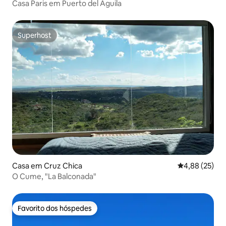
Casa Paris em Puerto del Águila
Superhost
Superhost
Casa em Cruz Chica
Classificação
4,88 (25)
O Cume, "La Balconada"
Favorito dos hóspedes
Favorito dos hóspedes