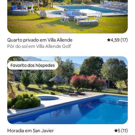
Quarto privado em Villa Allende
Classificação
4,59 (17)
Pôr do sol em Villa Allende Golf
Favorito dos hóspedes
Favorito dos hóspedes
Moradia em San Javier
Classifica
5 (11)