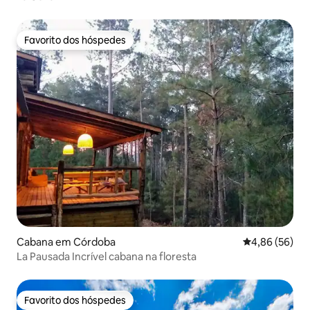
Favorito dos hóspedes
Favorito dos hóspedes
Cabana em Córdoba
Classificação 
4,86 (56)
La Pausada Incrível cabana na floresta
Favorito dos hóspedes
Favorito dos hóspedes