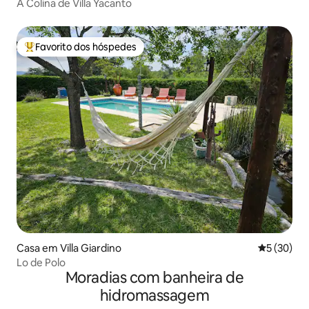
A Colina de Villa Yacanto
Favorito dos hóspedes
Favoritos dos hóspedes mais apreciados
Casa em Villa Giardino
Classifica
5 (30)
Lo de Polo
Moradias com banheira de
hidromassagem