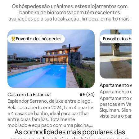
Os hóspedes são unânimes: estes alojamentos com
banheira de hidromassagem têm excelentes
avaliações pela sua localização, limpeza e muito mais.
Favorito dos hóspedes
Favorito dos hós
Favoritos dos hóspedes mais apreciados
Favorito dos hós
Apartamento em V
Síquiman
Apartamento em r
Casa em La Estancia
Classificação média de 5 em 
5 (34)
aquecida
Apartamento de 1 
Esplendor Serrano, deluxe entre o lago e
pessoas em Veneto
as montanhas
Bela casa aberta em 2024, tem 4 quartos
Siquiman. Silenci
e 4 casas de banho, ideal para partilhar
vista para o parqu
entre duas famílias. Totalmente
Quarto com uma c
mobilado e equipado com uma piscina,
sofá-cama na sala 
As comodidades mais populares das
uma galeria com churrasqueira e um
totalmente equip
forno a lenha Tromen, uma garagem