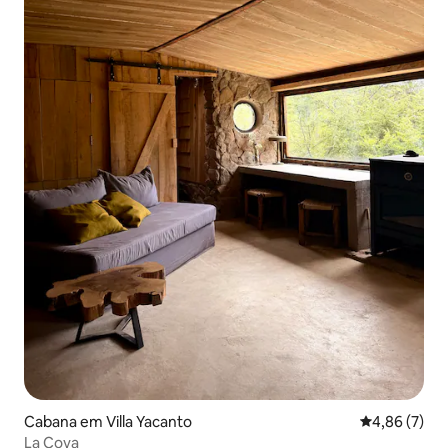
Cabana em Villa Yacanto
Classificaçã
4,86 (7)
La Cova