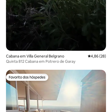
Cabana em Villa General Belgrano
Classificação 
4,86 (28)
Quinta 812 Cabana em Potrero de Garay
Favorito dos hóspedes
Favorito dos hóspedes