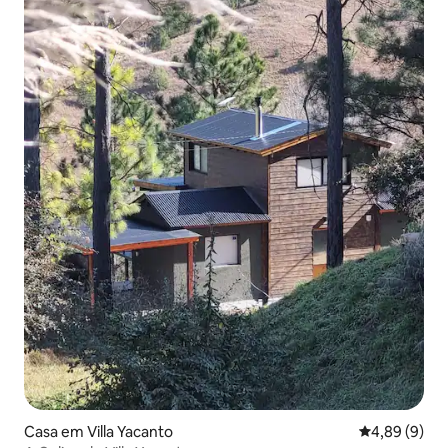
Casa em Villa Yacanto
Classificaçã
4,89 (9)