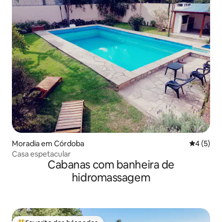
Moradia em Córdoba
Classific
4 (5)
Casa espetacular
Cabanas com banheira de
hidromassagem