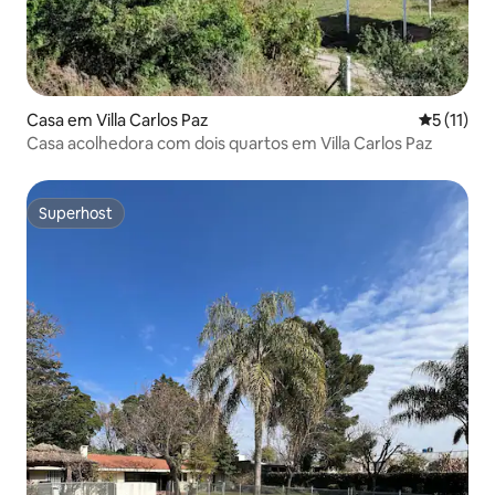
Casa em Villa Carlos Paz
Classifica
5 (11)
Casa acolhedora com dois quartos em Villa Carlos Paz
Superhost
Superhost