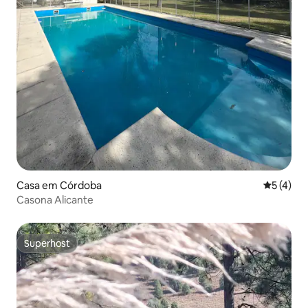
Casa em Córdoba
Classific
5 (4)
Casona Alicante
Superhost
Superhost