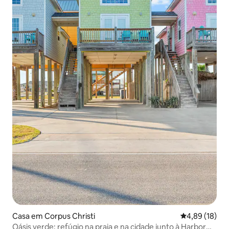
Casa em Corpus Christi
Classificação
4,89 (18)
Oásis verde: refúgio na praia e na cidade junto à Harbor