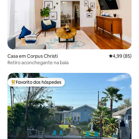
Casa em Corpus Christi
Classificação 
4,99 (85)
Retiro aconchegante na baía
Favorito dos hóspedes
Favoritos dos hóspedes mais apreciados