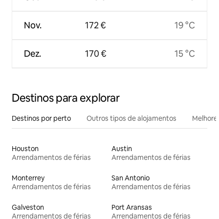
Nov.
172 €
19 °C
Dez.
170 €
15 °C
Destinos para explorar
Destinos por perto
Outros tipos de alojamentos
Melhores
Houston
Austin
Arrendamentos de férias
Arrendamentos de férias
Monterrey
San Antonio
Arrendamentos de férias
Arrendamentos de férias
Galveston
Port Aransas
Arrendamentos de férias
Arrendamentos de férias