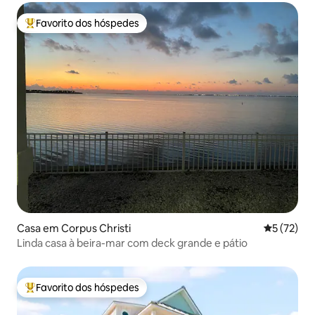
Favorito dos hóspedes
Favoritos dos hóspedes mais apreciados
Casa em Corpus Christi
Classifica
5 (72)
Linda casa à beira-mar com deck grande e pátio
Favorito dos hóspedes
Favoritos dos hóspedes mais apreciados