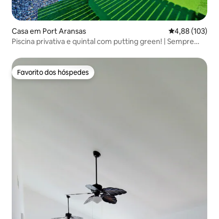
Casa em Port Aransas
Classificação 
4,88 (103)
Piscina privativa e quintal com putting green! | Sempre
ensolarado
Favorito dos hóspedes
Favorito dos hóspedes