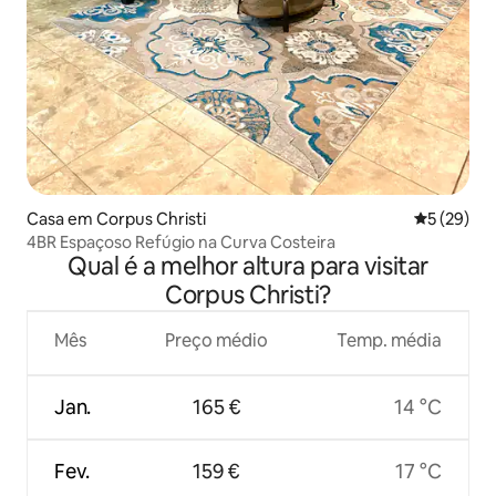
Casa em Corpus Christi
Classifica
5 (29)
4BR Espaçoso Refúgio na Curva Costeira
Qual é a melhor altura para visitar
Corpus Christi?
Mês
Preço médio
Temp. média
Jan.
165 €
14 °C
Fev.
159 €
17 °C