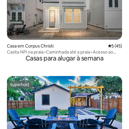
Casa em Corpus Christi
Classifica
5 (45)
Casita NPI na praia~Caminhada até a praia~Acesso ao
Casas para alugar à semana
canal~Piscina
Superhost
Superhost