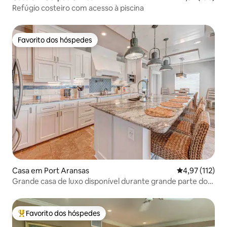
Refúgio costeiro com acesso à piscina
Favorito dos hóspedes
Favorito dos hóspedes
Casa em Port Aransas
Classificação 
4,97 (112)
Grande casa de luxo disponível durante grande parte do
verão
Favorito dos hóspedes
Favoritos dos hóspedes mais apreciados