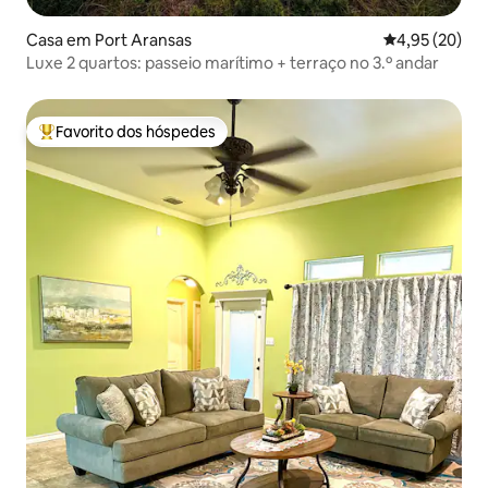
Casa em Port Aransas
Classificação
4,95 (20)
Luxe 2 quartos: passeio marítimo + terraço no 3.º andar
Favorito dos hóspedes
Favoritos dos hóspedes mais apreciados