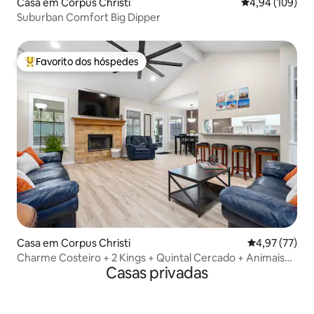
Casa em Corpus Christi
Classificação m
4,94 (109)
Suburban Comfort Big Dipper
Favorito dos hóspedes
Favoritos dos hóspedes mais apreciados
Casa em Corpus Christi
Classificação
4,97 (77)
Charme Costeiro + 2 Kings + Quintal Cercado + Animais
Casas privadas
de Estimação!