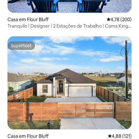
Casa em Flour Bluff
Classificação m
4,78 (200)
Tranquilo | Designer | 2 Estações de Trabalho | Cama King
Size
Superhost
Superhost
Casa em Flour Bluff
Classificação 
4,88 (121)