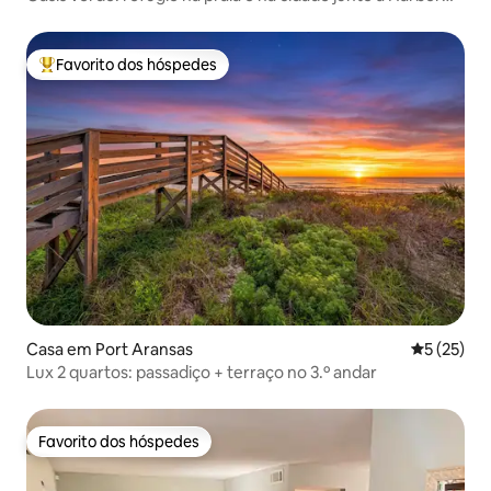
Bridge
Favorito dos hóspedes
Favoritos dos hóspedes mais apreciados
Casa em Port Aransas
Classifica
5 (25)
Lux 2 quartos: passadiço + terraço no 3.º andar
Favorito dos hóspedes
Favorito dos hóspedes