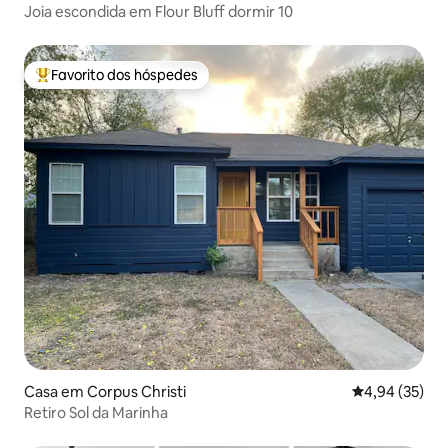
Joia escondida em Flour Bluff dormir 10
Favorito dos hóspedes
Favoritos dos hóspedes mais apreciados
Casa em Corpus Christi
Classificação
4,94 (35)
Retiro Sol da Marinha