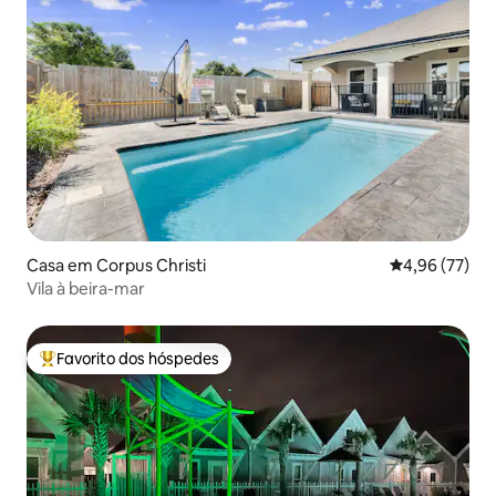
Casa em Corpus Christi
Classificação
4,96 (77)
Vila à beira-mar
Favorito dos hóspedes
Favoritos dos hóspedes mais apreciados