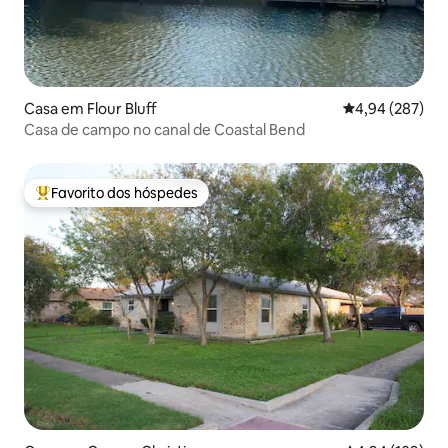
Casa em Flour Bluff
Classificação m
4,94 (287)
Casa de campo no canal de Coastal Bend
Favorito dos hóspedes
Favoritos dos hóspedes mais apreciados