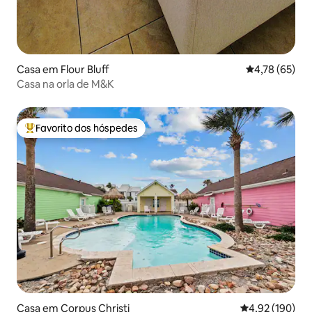
Casa em Flour Bluff
Classificação
4,78 (65)
Casa na orla de M&K
Favorito dos hóspedes
Favoritos dos hóspedes mais apreciados
Casa em Corpus Christi
Classificação 
4,92 (190)