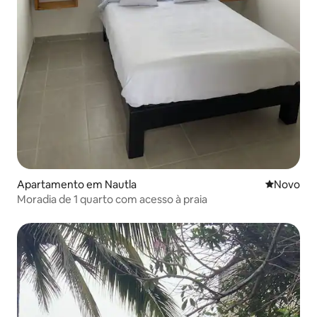
Apartamento em Nautla
Novo aloj
Novo
Moradia de 1 quarto com acesso à praia