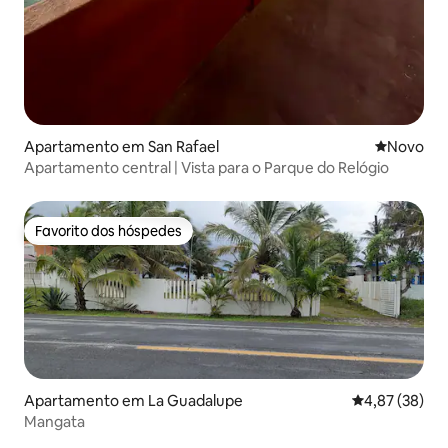
Apartamento em San Rafael
Novo aloj
Novo
Apartamento central | Vista para o Parque do Relógio
Favorito dos hóspedes
Favorito dos hóspedes
Apartamento em La Guadalupe
Classificação
4,87 (38)
Mangata