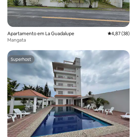
Apartamento em La Guadalupe
Classificação
4,87 (38)
Mangata
Superhost
Superhost