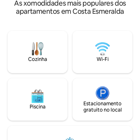
As xomodidades mais populares dos
espaçoso para até 
a poucos passos da
apartamentos em Costa Esmeralda
famílias ou grupo
procuram descans
boa localização. O apartamento tem
espaços amplos e 
concebidos para r
sol e mar. Pode de
comuns ideais para 
Cozinha
Wi-Fi
Estacionamento
Piscina
gratuito no local