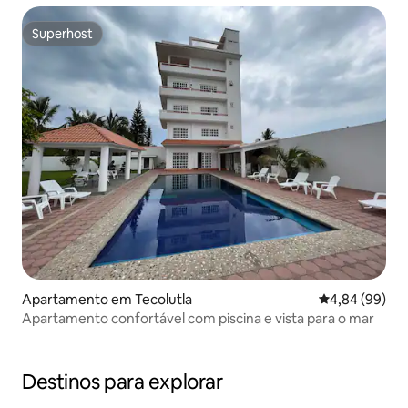
Superhost
Superhost
Apartamento em Tecolutla
Classificação 
4,84 (99)
Apartamento confortável com piscina e vista para o mar
Destinos para explorar