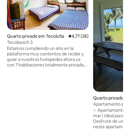
Quarto privado em Tecolutla
Classificação média de 4,77 em 
4,77 (26)
Tecobeach 3
Estamos cumpliendo un año en la
plataforma muy contentos de recibir y
guiar a nuestros huéspedes ahora ya
con 7 habitaciones totalmente privadas
con entrada y baño autónomo a 3min de
playa y de 10 a 15 minutos de la central
plaza rio lo hace un vecindario tranquilo y
fresco cerca del mar, yo vivo en la planta
baja y estare pendeinte de su estancia
dándoles la privacidad necesaria pero
Quarto privado em
apoyándolos en todo momento
Apartamento para
(preguntar por llegada en la madrugada
ao mar.
✨ Apartamento gr
ADO) i speak some englis to
mar | Ideal para fa
Desfrute de umas 
neste apartamento