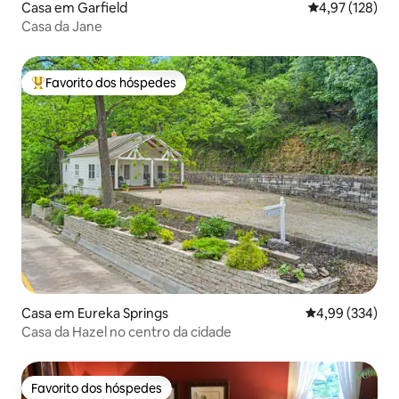
Casa em Garfield
Classificação 
4,97 (128)
Casa da Jane
Favorito dos hóspedes
Favoritos dos hóspedes mais apreciados
Casa em Eureka Springs
Classificação m
4,99 (334)
Casa da Hazel no centro da cidade
Favorito dos hóspedes
Favorito dos hóspedes