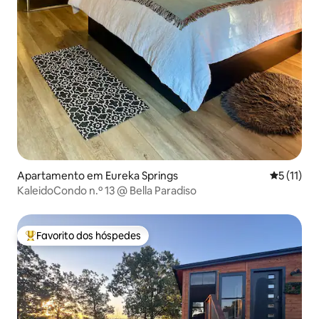
Apartamento em Eureka Springs
Classifica
5 (11)
KaleidoCondo n.º 13 @ Bella Paradiso
Favorito dos hóspedes
Favoritos dos hóspedes mais apreciados