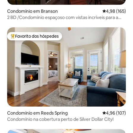
Condomínio em Branson
Classificação 
4,98 (165)
2 BD /Condomínio espaçoso com vistas incríveis para a
montanha
Favorito dos hóspedes
Favoritos dos hóspedes mais apreciados
Condomínio em Reeds Spring
Classificação 
4,96 (107)
Condomínio na cobertura perto de Silver Dollar City!