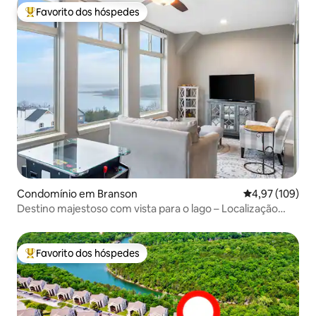
Favorito dos hóspedes
Favoritos dos hóspedes mais apreciados
Condomínio em Branson
Classificação 
4,97 (109)
Destino majestoso com vista para o lago – Localização
incomparável
Favorito dos hóspedes
Favoritos dos hóspedes mais apreciados