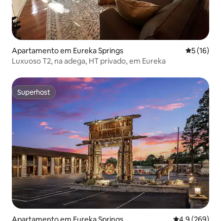
Apartamento em Eureka Springs
Classifica
5 (16)
Luxuoso T2, na adega, HT privado, em Eureka
Superhost
Superhost
Apartamento em Eureka Springs
Classificação 
4,9 (269)