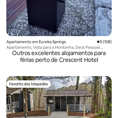
Apartamento em Eureka Springs
Classificaç
5 (108)
Apartamento, Vista para a Montanha, Deck Pessoal.
Outros excelentes alojamentos para
Eureka!
férias perto de Crescent Hotel
Favorito dos hóspedes
Favorito dos hóspedes