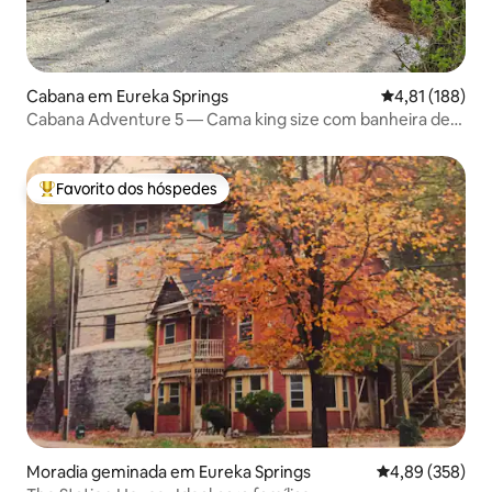
Cabana em Eureka Springs
Classificação 
4,81 (188)
Cabana Adventure 5 — Cama king size com banheira de
hidromassagem privativa
Favorito dos hóspedes
Favoritos dos hóspedes mais apreciados
Moradia geminada em Eureka Springs
Classificação m
4,89 (358)