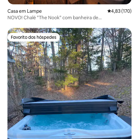
Casa em Lampe
Classificação 
4,83 (170)
NOVO! Chalé "The Nook" com banheira de
hidromassagem privativa!
Favorito dos hóspedes
Favorito dos hóspedes