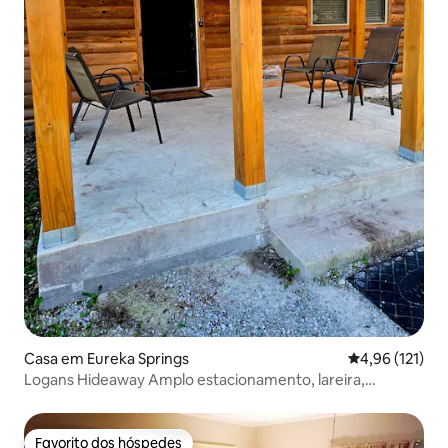
Casa em Eureka Springs
Classificação 
4,96 (121)
Logans Hideaway Amplo estacionamento, lareira,
privativo
Favorito dos hóspedes