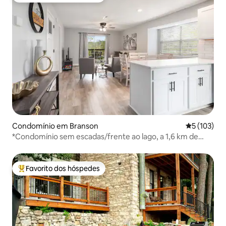
Condomínio em Branson
Classificaç
5 (103)
*Condomínio sem escadas/frente ao lago, a 1,6 km de
SDC*
Favorito dos hóspedes
Favoritos dos hóspedes mais apreciados