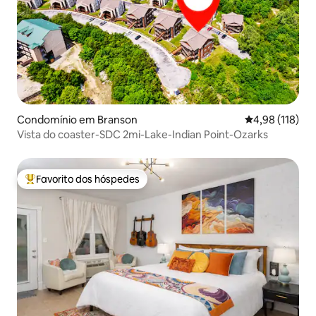
Condomínio em Branson
Classificação 
4,98 (118)
Vista do coaster-SDC 2mi-Lake-Indian Point-Ozarks
Favorito dos hóspedes
Favoritos dos hóspedes mais apreciados