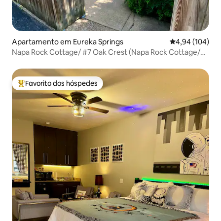
Apartamento em Eureka Springs
Classificação m
4,94 (104)
Napa Rock Cottage/ #7 Oak Crest (Napa Rock Cottage/
#7 Oak Crest)
Favorito dos hóspedes
Favoritos dos hóspedes mais apreciados