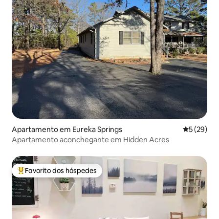
Apartamento em Eureka Springs
Classifica
5 (29)
Apartamento aconchegante em Hidden Acres
Favorito dos hóspedes
Favoritos dos hóspedes mais apreciados