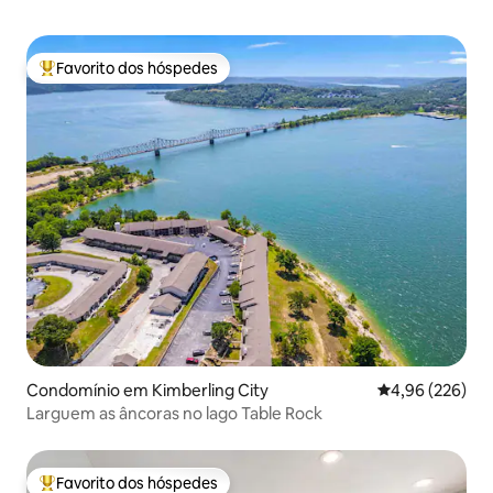
Favorito dos hóspedes
Favoritos dos hóspedes mais apreciados
Condomínio em Kimberling City
Classificação m
4,96 (226)
Larguem as âncoras no lago Table Rock
Favorito dos hóspedes
Favoritos dos hóspedes mais apreciados