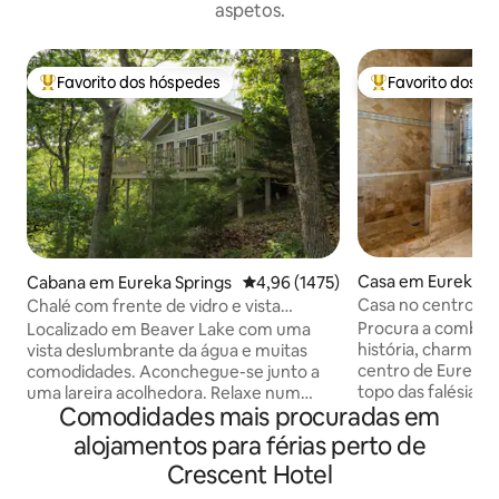
aspetos.
Favorito dos hóspedes
Favorito dos h
Favoritos dos hóspedes mais apreciados
Favoritos dos hó
Casa em Eureka S
Cabana em Eureka Springs
Classificação média de 4,96 em 5 
4,96 (1475)
Casa no centro da
Chalé com frente de vidro e vista
estacionamento! N
deslumbrante para o lago
Procura a combina
Localizado em Beaver Lake com uma
banheira de hidr
história, charme 
vista deslumbrante da água e muitas
centro de Eureka 
comodidades. Aconchegue-se junto a
topo das falésias,
uma lareira acolhedora. Relaxe num
Comodidades mais procuradas em
acima da Spring St
jacúzi para dois à luz de velas (não é uma
oferece vistas inc
banheira de hidromassagem) com vista
alojamentos para férias perto de
cidade e um lugar n
para a bela paisagem das Montanhas
Crescent Hotel
toda a ação: os inc
Ozark. Adormeça numa cama king-size
Eureka Springs, a 
Sleep Number com sobrecolchão