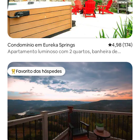
Condomínio em Eureka Springs
Classificação 
4,98 (174)
Apartamento luminoso com 2 quartos, banheira de
hidromassagem e lareira
Favorito dos hóspedes
Favoritos dos hóspedes mais apreciados