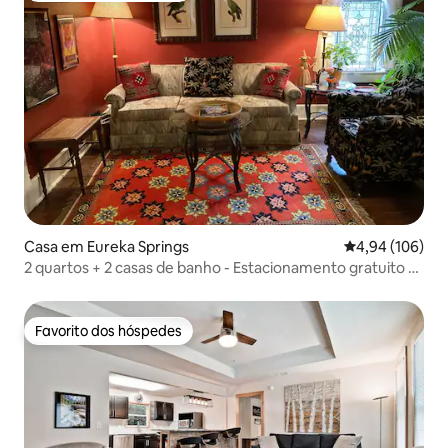
Casa em Eureka Springs
Classificação m
4,94 (106)
2 quartos + 2 casas de banho - Estacionamento gratuito - 1
quarteirão de lojas
Favorito dos hóspedes
Favorito dos hóspedes