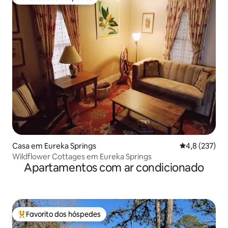
Favorito dos hóspedes
Casa em Eureka Springs
Classificação
4,8 (237)
Wildflower Cottages em Eureka Springs
Apartamentos com ar condicionado
Favorito dos hóspedes
Favoritos dos hóspedes mais apreciados