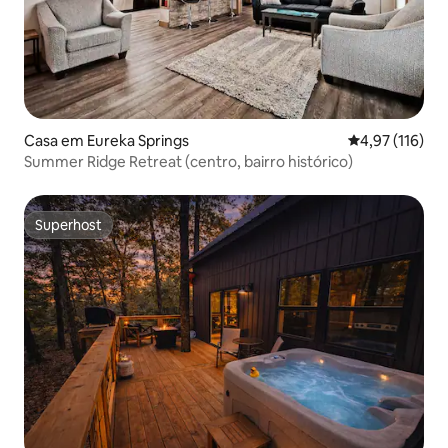
Casa em Eureka Springs
Classificação 
4,97 (116)
Summer Ridge Retreat (centro, bairro histórico)
Superhost
Superhost