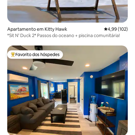
Apartamento em Kitty Hawk
Classificação 
4,99 (102)
*Sit N' Duck 2* Passos do oceano + piscina comunitária!
Favorito dos hóspedes
Favoritos dos hóspedes mais apreciados