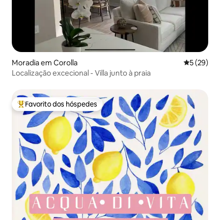
Moradia em Corolla
Classifica
5 (29)
Localização excecional - Villa junto à praia
Favorito dos hóspedes
Favoritos dos hóspedes mais apreciados