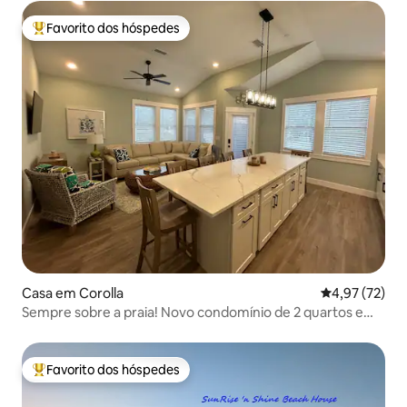
Favorito dos hóspedes
Favoritos dos hóspedes mais apreciados
Casa em Corolla
Classificação
4,97 (72)
Sempre sobre a praia! Novo condomínio de 2 quartos em
Corolla
Favorito dos hóspedes
Favoritos dos hóspedes mais apreciados