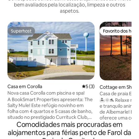
bem avaliados pela localização, limpeza e outros
aspetos.
Superhost
Favorito dos hós
Superhost
Favorito dos hós
Casa em Corolla
Classificação média de 5 e
5 (3)
Cottage em Shilo
Nova casa Corolla com piscina e spa!
Casa de praia Eas
água isolada
A BookSmart Properties apresenta: The
🏝️🌞🐬 Relaxe nes
Salty Mule! Este refúgio novinho em
e tranquilo aninha
folha com 4 quartos e 5 casas de banho,
de Albemarle! Esta
situado no prestigiado Currituck Club,
oferece uma comb
Comodidades mais procuradas em
em Corolla, tem capacidade para 10
refúgio rural e a p
pessoas e dispõe de piscina privada,
verdadeiramente 
alojamentos para férias perto de Farol da
banheira de hidromassagem e um
escapada romântic