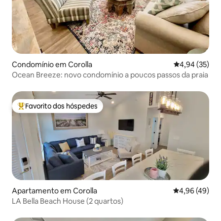
Condomínio em Corolla
Classificação
4,94 (35)
Ocean Breeze: novo condomínio a poucos passos da praia
Favorito dos hóspedes
Favoritos dos hóspedes mais apreciados
Apartamento em Corolla
Classificação 
4,96 (49)
LA Bella Beach House (2 quartos)