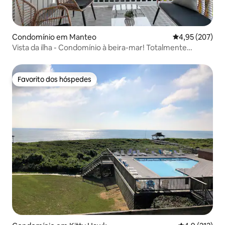
Condomínio em Manteo
Classificação m
4,95 (207)
Vista da ilha - Condomínio à beira-mar! Totalmente
atualizado!
Favorito dos hóspedes
Favorito dos hóspedes