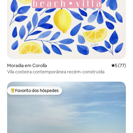
Moradia em Corolla
Classifica
5 (77)
Vila costeira contemporânea recém-construída
Favorito dos hóspedes
Favoritos dos hóspedes mais apreciados