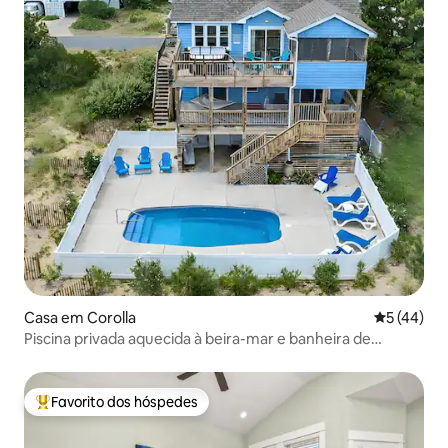
Casa em Corolla
Classifica
5 (44)
Piscina privada aquecida à beira-mar e banheira de
hidromassagem; cães bem-vindos
Favorito dos hóspedes
Favoritos dos hóspedes mais apreciados