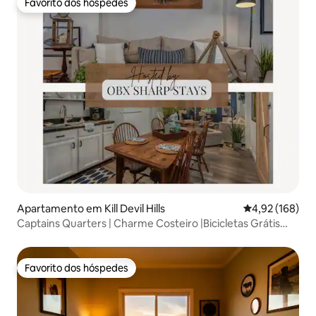
Favorito dos hóspedes
Favorito dos hóspedes
Apartamento em Kill Devil Hills
Classificação 
4,92 (168)
Captains Quarters | Charme Costeiro |Bicicletas Grátis
|MP6
Favorito dos hóspedes
Favorito dos hóspedes