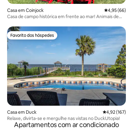
Casa em Coinjock
Classificação 
4,95 (66)
Casa de campo histórica em frente ao mar! Animais de
estimação! Especiais!
Favorito dos hóspedes
Favorito dos hóspedes
Casa em Duck
Classificação 
4,92 (167)
Relaxe, divirta-se e mergulhe nas vistas no DuckUtopia!
Apartamentos com ar condicionado