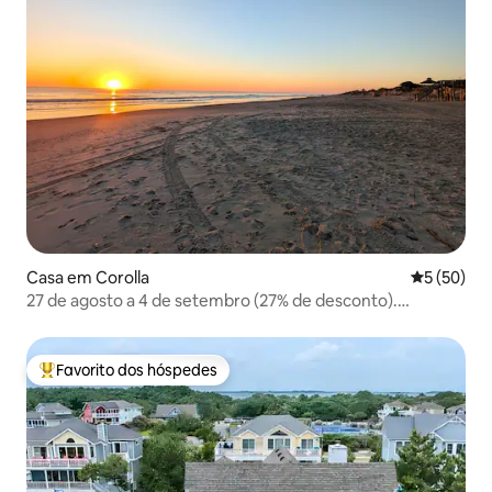
Casa em Corolla
Classifica
5 (50)
27 de agosto a 4 de setembro (27% de desconto).
Oceanside. Novo em 2024.
Favorito dos hóspedes
Favoritos dos hóspedes mais apreciados