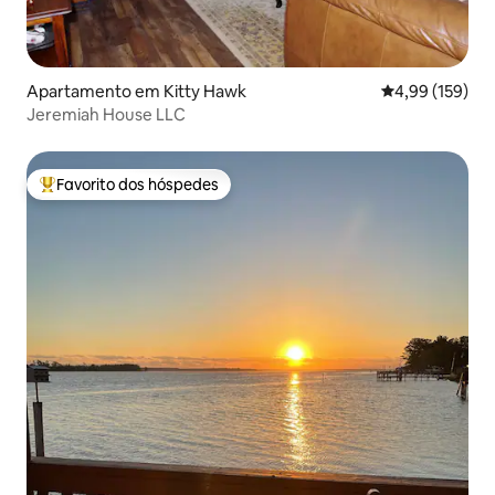
Apartamento em Kitty Hawk
Classificação 
4,99 (159)
Jeremiah House LLC
Favorito dos hóspedes
Favoritos dos hóspedes mais apreciados