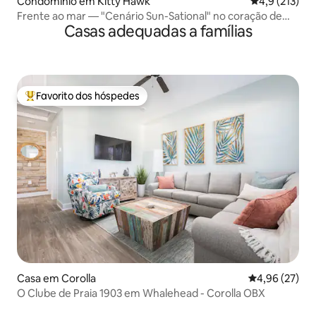
Condomínio em Kitty Hawk
Classificação
4,9 (213)
Frente ao mar — "Cenário Sun-Sational" no coração de
Casas adequadas a famílias
Duck
Favorito dos hóspedes
Favoritos dos hóspedes mais apreciados
Casa em Corolla
Classificação
4,96 (27)
O Clube de Praia 1903 em Whalehead - Corolla OBX