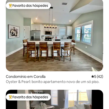
Favorito dos hóspedes
Favoritos dos hóspedes mais apreciados
Condomínio em Corolla
Classifica
5 (42)
Oyster & Pearl: bonito apartamento novo de um só piso.
Favorito dos hóspedes
Favoritos dos hóspedes mais apreciados