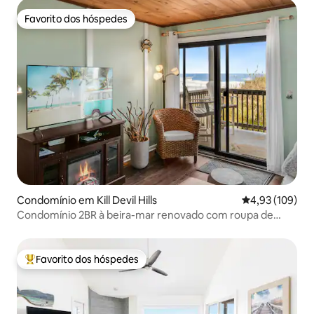
Favorito dos hóspedes
Favorito dos hóspedes
Condomínio em Kill Devil Hills
Classificação 
4,93 (109)
Condomínio 2BR à beira-mar renovado com roupa de
cama inclusa
Favorito dos hóspedes
Favoritos dos hóspedes mais apreciados