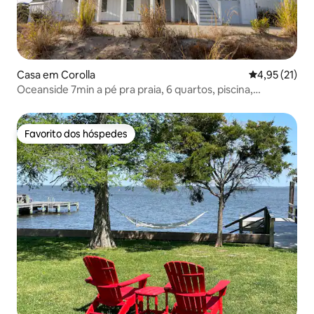
Casa em Corolla
Classificação
4,95 (21)
Oceanside 7min a pé pra praia, 6 quartos, piscina,
banheira de hidromassagem, pebolim
Favorito dos hóspedes
Favorito dos hóspedes