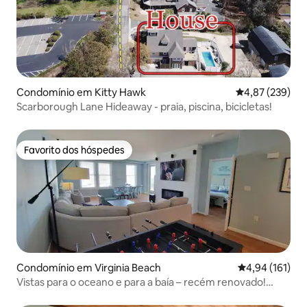
Condomínio em Kitty Hawk
Classificação m
4,87 (239)
Scarborough Lane Hideaway - praia, piscina, bicicletas!
Favorito dos hóspedes
Favorito dos hóspedes
Condomínio em Virginia Beach
Classificação 
4,94 (161)
Vistas para o oceano e para a baía – recém renovado!
Família local!