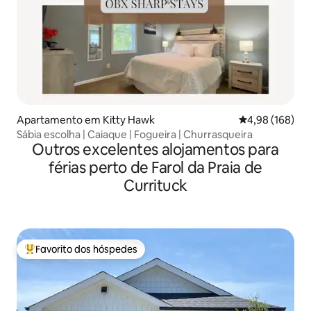
Apartamento em Kitty Hawk
Classificação m
4,98 (168)
Sábia escolha | Caiaque | Fogueira | Churrasqueira
Outros excelentes alojamentos para
férias perto de Farol da Praia de
Currituck
Favorito dos hóspedes
Favoritos dos hóspedes mais apreciados