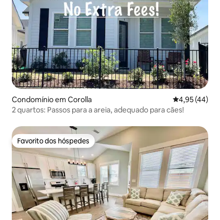
Condomínio em Corolla
Classificação
4,95 (44)
2 quartos: Passos para a areia, adequado para cães!
Favorito dos hóspedes
Favorito dos hóspedes