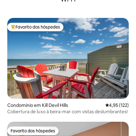
Favorito dos hóspedes
Favoritos dos hóspedes mais apreciados
Condomínio em Kill Devil Hills
Classificação 
4,95 (122)
Cobertura de luxo à beira-mar com vistas deslumbrantes!
Favorito dos hóspedes
Favorito dos hóspedes