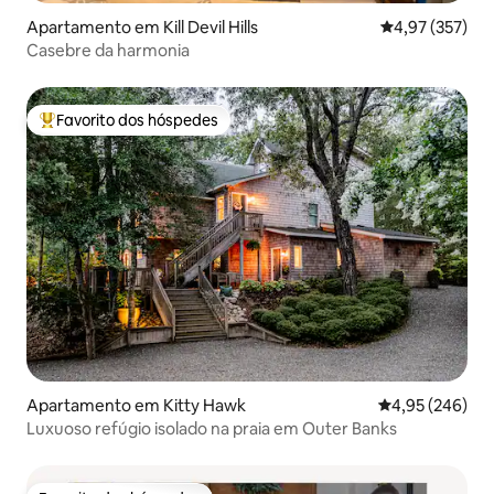
Apartamento em Kill Devil Hills
Classificação 
4,97 (357)
Casebre da harmonia
Favorito dos hóspedes
Favoritos dos hóspedes mais apreciados
Apartamento em Kitty Hawk
Classificação m
4,95 (246)
Luxuoso refúgio isolado na praia em Outer Banks