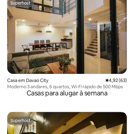
Superhost
Superhost
Casa em Davao City
Classificação
4,92 (63)
Moderno 3 andares, 6 quartos, Wi-Fi rápido de 500 Mbps
Casas para alugar à semana
Superhost
Superhost