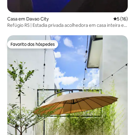
Casa em Davao City
Classifica
5 (16)
Refúgio RS | Estadia privada acolhedora em casa inteira e
piscina
Favorito dos hóspedes
Favorito dos hóspedes