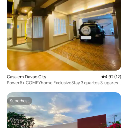
Casa em Davao City
Classificação
4,92 (12)
Power6+ COMFYhome ExclusiveStay 3 quartos 3 lugares
de estacionamento
Superhost
Superhost