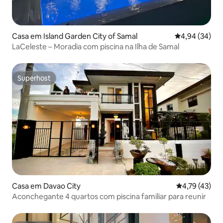
Casa em Island Garden City of Samal
Classificação 
4,94 (34)
LaCeleste – Moradia com piscina na Ilha de Samal
Superhost
Superhost
Casa em Davao City
Classificação
4,79 (43)
Aconchegante 4 quartos com piscina familiar para reunir