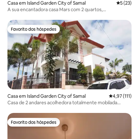
Casa em Island Garden City of Samal
Classifica
5 (23)
A sua encantadora casa Mars com 2 quartos,
piscina/energia solar/Starlink
Favorito dos hóspedes
Favorito dos hóspedes
Casa em Island Garden City of Samal
Classificação 
4,97 (111)
Casa de 2 andares acolhedora totalmente mobilada
3BRHouse/Wifi
Favorito dos hóspedes
Favorito dos hóspedes