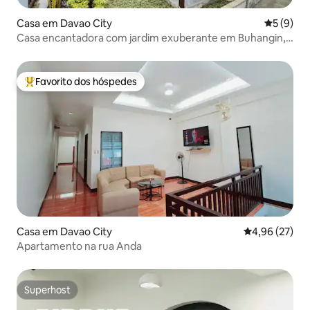
Casa em Davao City
Classific
5 (9)
Casa encantadora com jardim exuberante em Buhangin,
Davao
Favorito dos hóspedes
Favoritos dos hóspedes mais apreciados
Casa em Davao City
Classificação
4,96 (27)
Apartamento na rua Anda
Superhost
Superhost