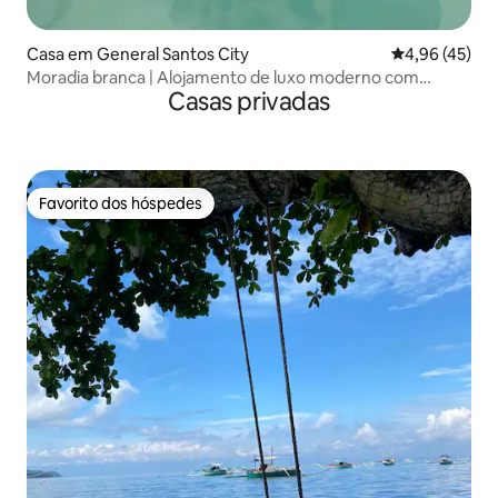
Casa em General Santos City
Classificação
4,96 (45)
Moradia branca | Alojamento de luxo moderno com
Casas privadas
piscina privada
Favorito dos hóspedes
Favorito dos hóspedes