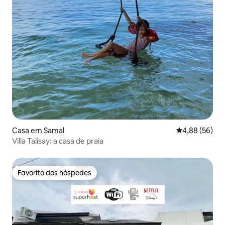
Casa em Samal
Classificação 
4,88 (56)
Villa Talisay: a casa de praia
Favorito dos hóspedes
Favorito dos hóspedes