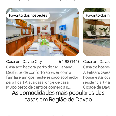
Favorito dos hóspedes
Favorito dos hós
Favorito dos hóspedes
Favorito dos hós
Casa em Davao City
Classificação média de 4,98 em 5
4,98 (144)
Casa em Davao Ci
Casa acolhedora perto de SM Lanang,
Casa de hóspedes 
aeroporto, estacionamento gratuito
Felisa (com piscina
Desfrute de conforto ao viver com a
A Felisa 's Guest
família e amigos neste espaço acolhedor
house está locali
para ficar! A sua casa longe de casa.
residencial (Ma-a)
Muito perto de centros comerciais,
Cidade de Davao. V
As comodidades mais populares das
restaurantes, apenas a 2,3 km do SM
interessantes est
Lanang. A uma viagem de triciclo de
distância de carro.
casas em Região de Davao
distância do Starbucks, McDonalds, 7-
Donuts estão a 20
Eleven, Mercury Drug e muitos mais! O
A nossa piscina d
aeroporto de Davao fica a 3,4 km do
relaxar e, se esti