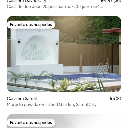
Casa em Davao City
Classificação
4,97 (36)
Casa de don Juan 20 pessoas máx. (5 quartos/4
banheiros)
Favorito dos hóspedes
Favorito dos hóspedes
Casa em Samal
Classific
5 (8)
Moradia privada em Island Garden, Samal City
Favorito dos hóspedes
Favorito dos hóspedes