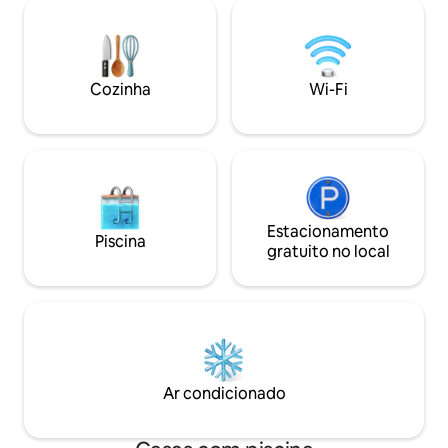
local. Pode ter o espaço inteiro para 6
refrescar-se nos 
pessoas, cozinhar a sua própria comida,
condicionado. Estamos hospedados no
desfrutar da sua refeição numa sala de
mesmo complexo 
jantar, cozinha e áreas de estar com ar
gosto em dar-lhe 
condicionado. 2 quartos, ambos com ar
suas necessidades
Cozinha
Wi-Fi
condicionado, 2 casas de banho e
contacto connosco
banheira com bidé Wi-Fi, Netflix
viagem ou quaisque
que pretenda.
Estacionamento
Piscina
gratuito no local
Ar condicionado