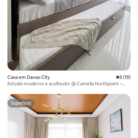
Casa em Davao City
Classifica
5 (19)
Estúdio moderno e acolhedor @ Camella Northpoint –
Bldg 5
Superhost
Superhost