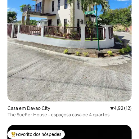
Casa em Davao City
Classificação
4,92 (12)
The SuePer House - espaçosa casa de 4 quartos
Favorito dos hóspedes
Favoritos dos hóspedes mais apreciados