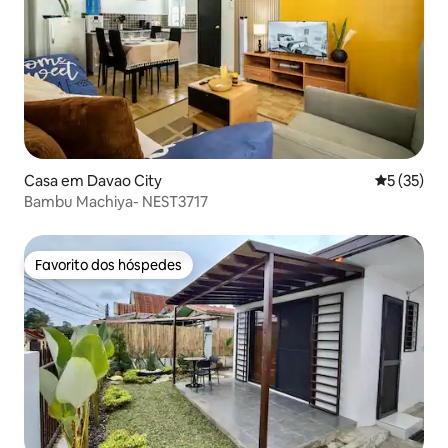
Casa em Davao City
Classifica
5 (35)
Bambu Machiya- NEST3717
Favorito dos hóspedes
Favorito dos hóspedes