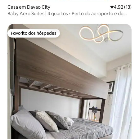
Casa em Davao City
Classificação
4,92 (13)
Balay Aero Suites | 4 quartos • Perto do aeroporto e do
centro comercial de Davao
Favorito dos hóspedes
Favorito dos hóspedes