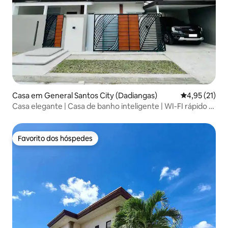
Casa em General Santos City (Dadiangas)
Classificação
4,95 (21)
Casa elegante | Casa de banho inteligente | WI-FI rápido |
Estacionamento
Favorito dos hóspedes
Favorito dos hóspedes