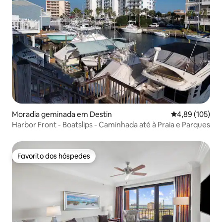
Moradia geminada em Destin
Classificação 
4,89 (105)
Harbor Front - Boatslips - Caminhada até à Praia e Parques
Favorito dos hóspedes
Favorito dos hóspedes