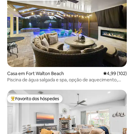
Casa em Fort Walton Beach
Classificação 
4,99 (102)
Piscina de água salgada e spa, opção de aquecimento,
cama Cali King, praia a 4 minutos
Favorito dos hóspedes
Favoritos dos hóspedes mais apreciados