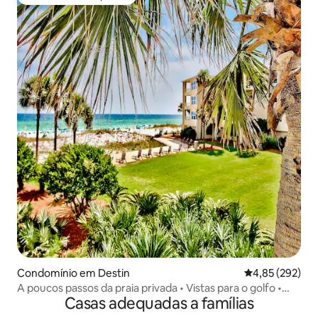
Favorito dos hóspedes
Condomínio em Destin
Classificação m
4,85 (292)
A poucos passos da praia privada • Vistas para o golfo •
Casas adequadas a famílias
Equipamento de praia