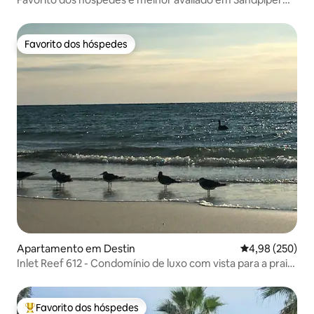
Cove!
Favorito dos hóspedes
Favorito dos hóspedes
Apartamento em Destin
Classificação m
4,98 (250)
Inlet Reef 612 - Condomínio de luxo com vista para a praia
em Destin
Favorito dos hóspedes
Favoritos dos hóspedes mais apreciados