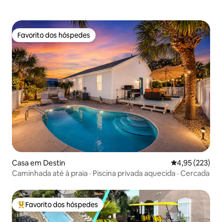
Favorito dos hóspedes
Favorito dos hóspedes
Casa em Destin
Classificação 
4,95 (223)
Caminhada até à praia · Piscina privada aquecida · Cercada
Favorito dos hóspedes
Favoritos dos hóspedes mais apreciados