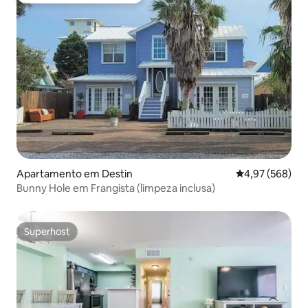
Apartamento em Destin
Classificação m
4,97 (568)
Bunny Hole em Frangista (limpeza inclusa)
Superhost
Superhost