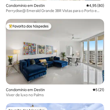
Condomínio em Destin
Classificação 
4,95 (80)
Perrydise@ Emerald Grande 3BR Vistas para o Porto e
Golfo!
Favorito dos hóspedes
Favoritos dos hóspedes mais apreciados
Condomínio em Destin
Classifica
5 (21)
Viver de luxo no Palms