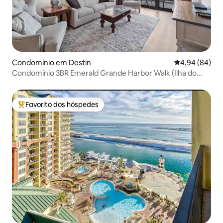
Condomínio em Destin
Classificação 
4,94 (84)
Condomínio 3BR Emerald Grande Harbor Walk (Ilha do
Caranguejo)
Favorito dos hóspedes
Favoritos dos hóspedes mais apreciados