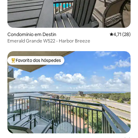
Condomínio em Destin
Classificação
4,71 (28)
Emerald Grande W522 - Harbor Breeze
Favorito dos hóspedes
Favoritos dos hóspedes mais apreciados