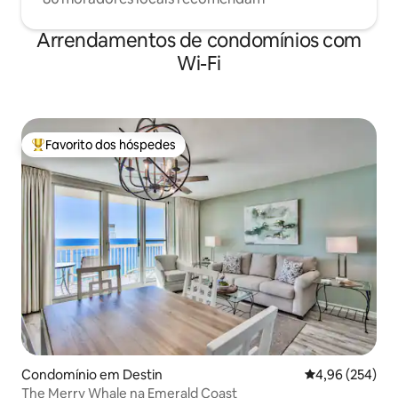
Arrendamentos de condomínios com
Wi-Fi
Favorito dos hóspedes
Favoritos dos hóspedes mais apreciados
Condomínio em Destin
Classificação m
4,96 (254)
The Merry Whale na Emerald Coast