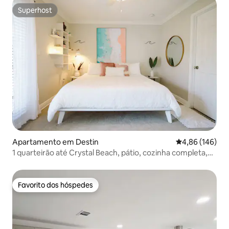
Superhost
Superhost
Apartamento em Destin
Classificação m
4,86 (146)
1 quarteirão até Crystal Beach, pátio, cozinha completa,
com D
Favorito dos hóspedes
Favorito dos hóspedes