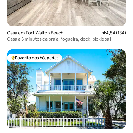
Casa em Fort Walton Beach
Classificação 
4,84 (134)
Casa a 5 minutos da praia, fogueira, deck, pickleball
Favorito dos hóspedes
Favoritos dos hóspedes mais apreciados