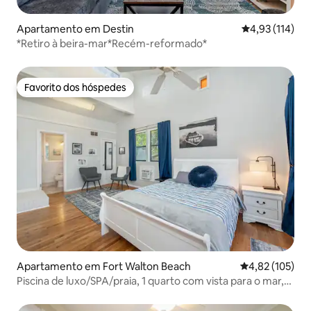
Apartamento em Destin
Classificação 
4,93 (114)
*Retiro à beira-mar*Recém-reformado*
Favorito dos hóspedes
Favorito dos hóspedes
Apartamento em Fort Walton Beach
Classificação 
4,82 (105)
Piscina de luxo/SPA/praia, 1 quarto com vista para o mar,
cozinha completa