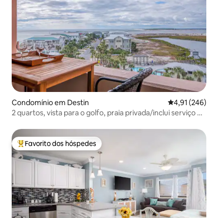
Condomínio em Destin
Classificação 
4,91 (246)
2 quartos, vista para o golfo, praia privada/inclui serviço de
praia
Favorito dos hóspedes
Favoritos dos hóspedes mais apreciados