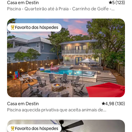
Casa em Destin
Classificaç
5 (123)
Piscina - Quarteirão até à Praia - Carrinho de Golfe -
Serviço de Praia
Favorito dos hóspedes
Favoritos dos hóspedes mais apreciados
Casa em Destin
Classificação 
4,98 (130)
Piscina aquecida privativa que aceita animais de
estimação, banheira de hidromassagem e lareira externa
a 6 minutos
Favorito dos hóspedes
Favoritos dos hóspedes mais apreciados