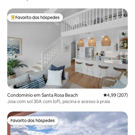
Favorito dos hóspedes
Favoritos dos hóspedes mais apreciados
Condomínio em Santa Rosa Beach
Classificação m
4,99 (207)
Joia com sol 30A com loft, piscina e acesso à praia
Favorito dos hóspedes
Favorito dos hóspedes