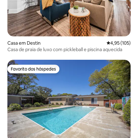
Casa em Destin
Classificação 
4,95 (105)
Casa de praia de luxo com pickleball e piscina aquecida
Favorito dos hóspedes
Favorito dos hóspedes