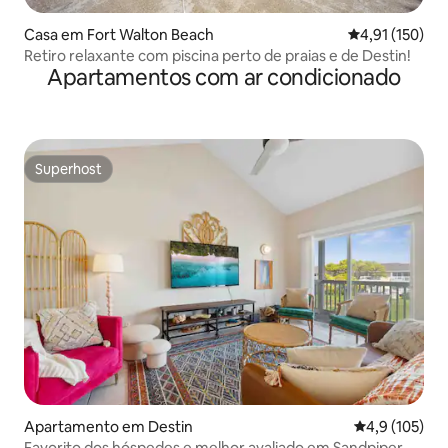
Casa em Fort Walton Beach
Classificação 
4,91 (150)
Retiro relaxante com piscina perto de praias e de Destin!
Apartamentos com ar condicionado
Superhost
Superhost
Apartamento em Destin
Classificação
4,9 (105)
Favorito dos hóspedes e melhor avaliado em Sandpiper