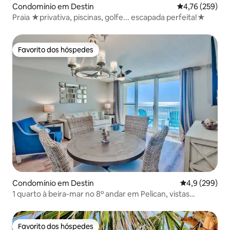
Condomínio em Destin
Classificação 
4,76 (259)
Praia ★privativa, piscinas, golfe... escapada perfeita!★
Favorito dos hóspedes
Favorito dos hóspedes
Condomínio em Destin
Classificação 
4,9 (299)
1 quarto à beira-mar no 8º andar em Pelican, vistas
deslumbrantes
Favorito dos hóspedes