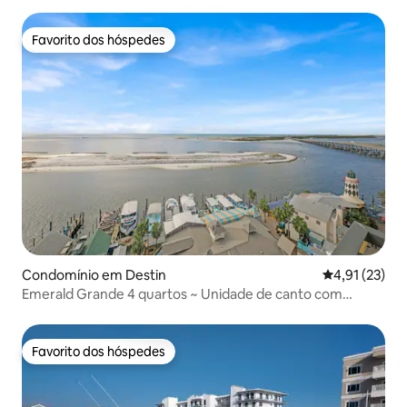
Favorito dos hóspedes
Favorito dos hóspedes
Condomínio em Destin
Classificação
4,91 (23)
Emerald Grande 4 quartos ~ Unidade de canto com
varanda envolvente
Favorito dos hóspedes
Favorito dos hóspedes