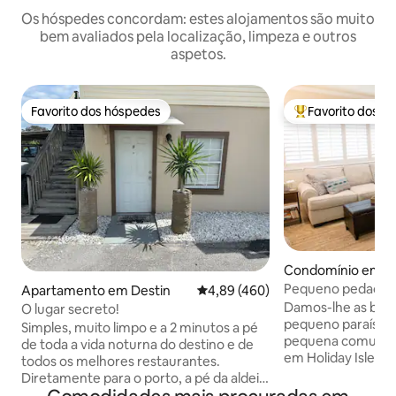
Os hóspedes concordam: estes alojamentos são muito
bem avaliados pela localização, limpeza e outros
aspetos.
Favorito dos hóspedes
Favorito dos h
Favorito dos hóspedes
Favoritos dos hó
Condomínio em D
Pequeno pedaço d
Apartamento em Destin
Classificação média de 4,89 em 5
4,89 (460)
Damos-lhe as boas
O lugar secreto!
pequeno paraíso l
Simples, muito limpo e a 2 minutos a pé
pequena comunid
de toda a vida noturna do destino e de
em Holiday Isle, em
todos os melhores restaurantes.
Último andar, uni
Diretamente para o porto, a pé da aldeia.
janelas, excelentes
4 minutos de carro até à praia! Este lugar