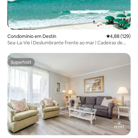
Condomínio em Destin
Classificação 
4,88 (129)
Sea-La-Vie l Deslumbrante frente ao mar | Cadeiras de
praia
Superhost
Superhost