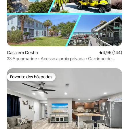
Casa em Destin
Classificação m
4,96 (144)
23 Aquamarine • Acesso a praia privada • Carrinho de
golfe •
Favorito dos hóspedes
Favorito dos hóspedes