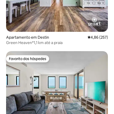
Apartamento em Destin
Classificação m
4,86 (257)
Green Heaven*1,1 km até a praia
Favorito dos hóspedes
Favorito dos hóspedes