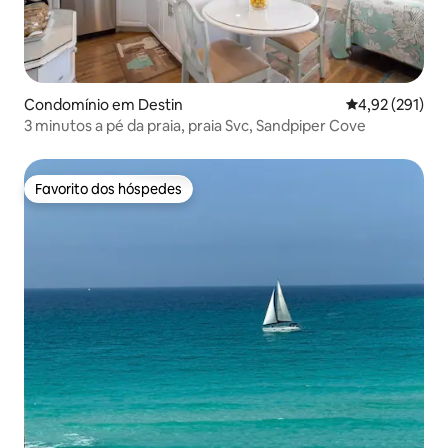
Condomínio em Destin
Classificação 
4,92 (291)
3 minutos a pé da praia, praia Svc, Sandpiper Cove
Favorito dos hóspedes
Favorito dos hóspedes