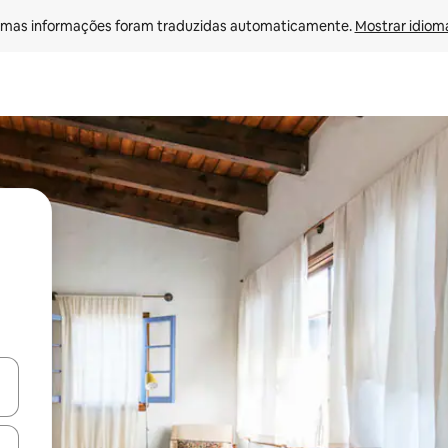
mas informações foram traduzidas automaticamente. 
Mostrar idioma
egue com as teclas de seta para cima e para baixo ou explore com ges