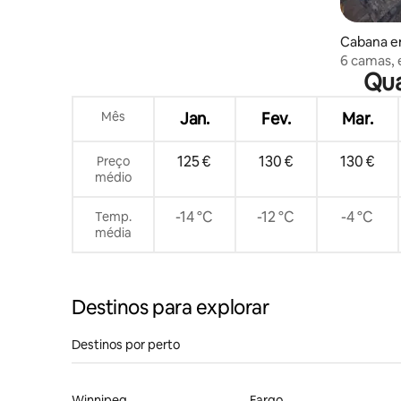
Cabana e
6 camas, 
Qua
lago, cozi
Mês
Jan.
Fev.
Mar.
125 €
130 €
130 €
Preço
médio
-14 °C
-12 °C
-4 °C
Temp.
média
Destinos para explorar
Destinos por perto
Winnipeg
Fargo