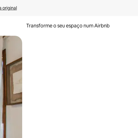
 original
Transforme o seu espaço num Airbnb
tos de toque ou deslize.