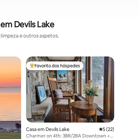
 em Devils Lake
limpeza e outros aspetos.
Casa em 
Favorito dos hóspedes
Favorit
preciados
Favoritos dos hóspedes mais apreciados
Favorit
Casa "Hig
Vale de 
Recém-co
banheiro
vagas ane
Ackerman
leste de 
Highway 
Lodge. A 
comodida
estadia. 
Casa em Devils Lake
Classificação médi
5 (22)
livre e m
Wi-Fi. Mu
Charmer on 4th: 3BR/2BA Downtown +