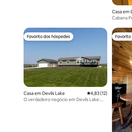
Casa em D
Cabana Pe
(lançamen
Favorito dos hóspedes
Favorito
Favorito dos hóspedes
Favorito
Casa em Devils Lake
Classificação média de
4,83 (12)
O verdadeiro negócio em Devils Lake:
lançamento de barcos nas proximidades