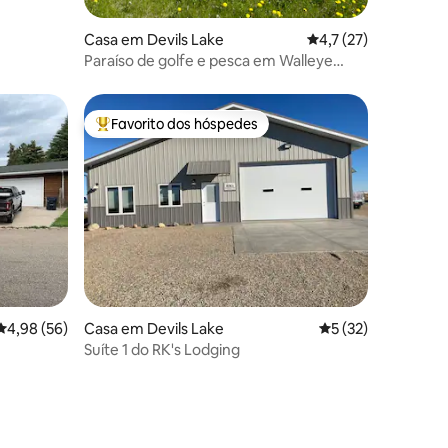
3avaliações
Casa em Devils Lake
Classificação média 
4,7 (27)
Paraíso de golfe e pesca em Walleye
Junction
Favorito dos hóspedes
Favoritos dos hóspedes mais apreciados
Classificação média de 4,98 em 5 estrelas, 56avaliações
4,98 (56)
Casa em Devils Lake
Classificação médi
5 (32)
Suíte 1 do RK's Lodging