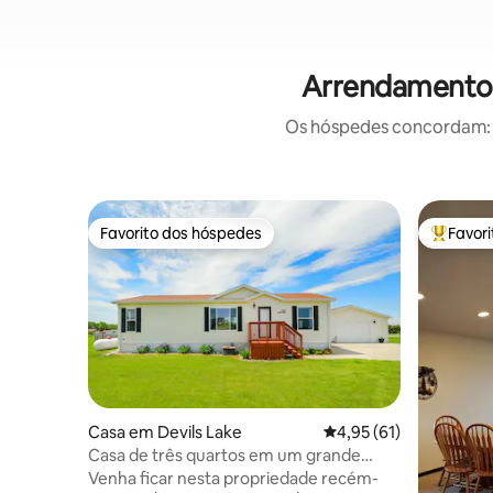
Arrendamentos 
Os hóspedes concordam: e
Favorito dos hóspedes
Favor
Favorito dos hóspedes
Favorito
Casa em Devils Lake
Classificação média de
4,95 (61)
Casa de três quartos em um grande
terreno com vista para o lago
Venha ficar nesta propriedade recém-