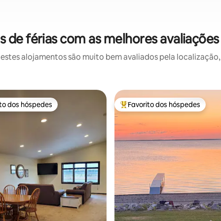
de férias com as melhores avaliações
stes alojamentos são muito bem avaliados pela localização, 
ito dos hóspedes
Favorito dos hóspedes
s dos hóspedes mais apreciados
Favoritos dos hóspedes mais a
 4,95 em 5 estrelas, 61avaliações