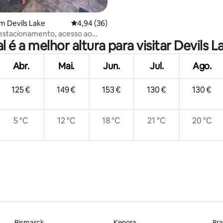
m Devils Lake
Classificação média de 4,94 em 5 estrelas, 3
4,94 (36)
estacionamento, acesso ao
l é a melhor altura para visitar Devils L
nha, sala de estar
Abr.
Mai.
Jun.
Jul.
Ago.
125 €
149 €
153 €
130 €
130 €
5 °C
12 °C
18 °C
21 °C
20 °C
Bismarck
Kenora
Br