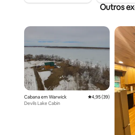
mesa de p
Outros ex
Cabana em Warwick
Classificação média de
4,95 (39)
Devils Lake Cabin