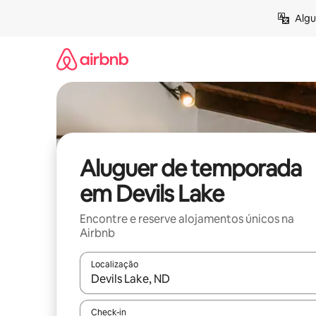
Saltar
Algu
para
o
conteúdo
Aluguer de temporada
em Devils Lake
Encontre e reserve alojamentos únicos na
Airbnb
Localização
Quando os resultados estiverem disponíveis, nav
Check-in