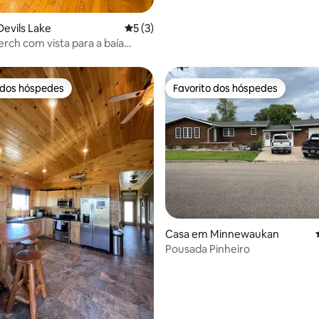
evils Lake
Classificação média de 5 em 5 estrelas, 
5 (3)
rch com vista para a baía
to de barco disponível)
 dos hóspedes
Favorito dos hóspedes
 dos hóspedes
Favorito dos hóspedes
 4,83 em 5 estrelas, 12avaliações
Casa em Minnewaukan
Pousada Pinheiro