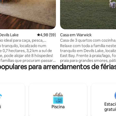
evils Lake
Classificação média de 4,98 em 5 estrelas, 5
4,98 (59)
Casa em Warwick
o ideal para caça, pesca,
Casa de 3 quartos com cozinha
em família!
e praia em Devils Lake
o tranquilo, localizado num
Relaxe com toda a família nest
 0,7 hectares, 3,2 km a sul de
tranquilo em Devils Lake, local
ke, pode alojar até 8 hóspedes!
East Bay. Frente à praia/lago, f
a famílias que procuram passar
praia para grandes smores, páti
pulares para arrendamentos de férias
lago ou para caçadores e
do lago, defumador de mobiliári
s. Esta casa limpa e espaçosa
livre, Char Grill, natação, pesca,
quartos e uma casa de banho
pores do sol, doca, carrinho de 
ucos minutos das principais
disponível. Estação de limpeza 
ra barcos e estações de
completa e lançamento de bar
e peixe! Estacione o seu barco
localizados a poucos minutos n
s na garagem aquecida de 111
Campground. Cozinha familiar
staurantes ficam a uma curta
micro-ondas, fogão, frigorífico
Estac
de carro! Estão disponíveis
de café, liquidificador, torradeir
i
Piscina
gratui
comodidades, incluindo Wi-Fi.
TV, banheira. Caçadores, pesca
elha a gás propano e uma
para toda a família