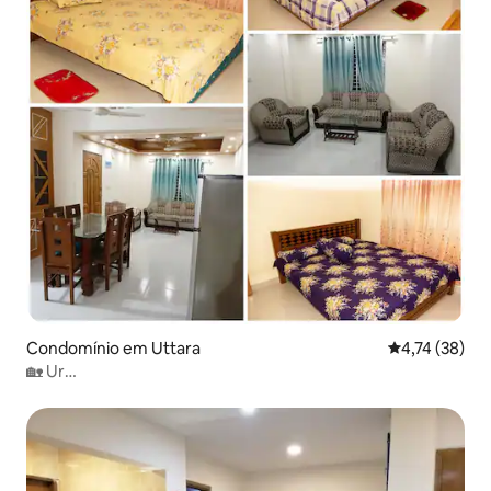
Condomínio em Uttara
Classificação
4,74 (38)
🏡 Ur
Homestay®Aeroporto+AC+Seguro+Elevador+WIFI@Uttara