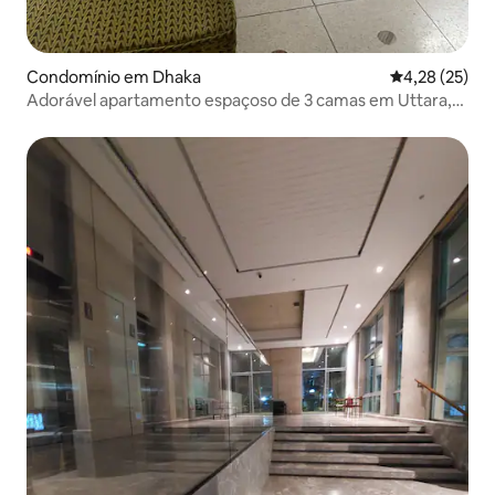
Condomínio em Dhaka
Classificação
4,28 (25)
Adorável apartamento espaçoso de 3 camas em Uttara,
Daca