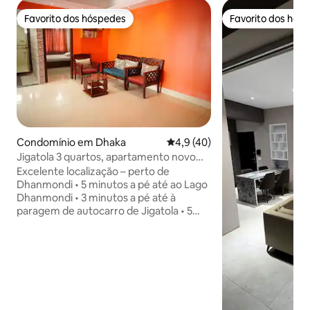
Favorito dos hóspedes
Favorito dos hós
Favorito dos hóspedes
Favorito dos hós
Condomínio em Dhaka
Classificação média de 4,9 em 
4,9 (40)
Jigatola 3 quartos, apartamento novo
perto de Dhanmondi | 3 ares-
Excelente localização – perto de
condicionados, banheira
Dhanmondi • 5 minutos a pé até ao Lago
Dhanmondi • 3 minutos a pé até à
paragem de autocarro de Jigatola • 5
minutos a pé até ao complexo comercial
Rifle Square Jigatola - Totalmente
mobilado 1300 pés quadrados.
Apartamento com 3 quartos, 3 ares
condicionados, 2 casas de banho e meia
(banheira), aquecedor de água, IPS, Wi-
Fi, smart TV, cozinha com micro-ondas e