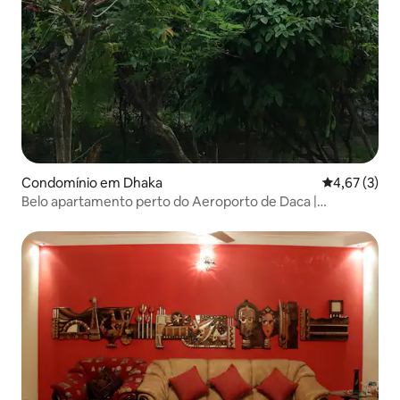
Condomínio em Dhaka
Classificaçã
4,67 (3)
Belo apartamento perto do Aeroporto de Daca |
LakeCityConcord