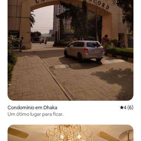
Condomínio em Dhaka
Classific
4 (6)
Um ótimo lugar para ficar.