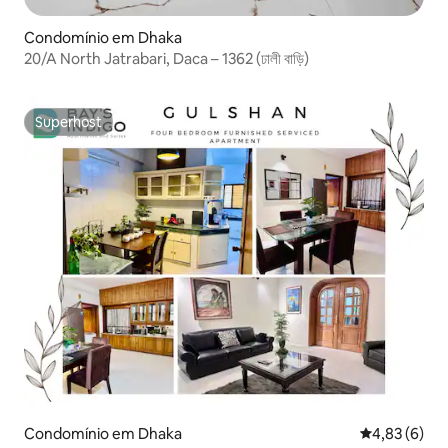
Condomínio em Dhaka
20/A North Jatrabari, Daca – 1362 (ঢালী বাড়ি)
Superhost
Superhost
Condomínio em Dhaka
Classificaçã
4,83 (6)