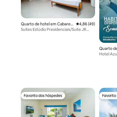
Quarto de hotel em Cabaret
Classificação média de
4,86 (49)
e
Suites Estúdio Presidenciais/Suite JR
Cabarete
Quarto de
Hotel Azu
Favorito dos hóspedes
Favorito
Favorito dos hóspedes
Favorito