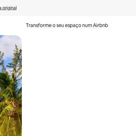
 original
Transforme o seu espaço num Airbnb
tos de toque ou deslize.