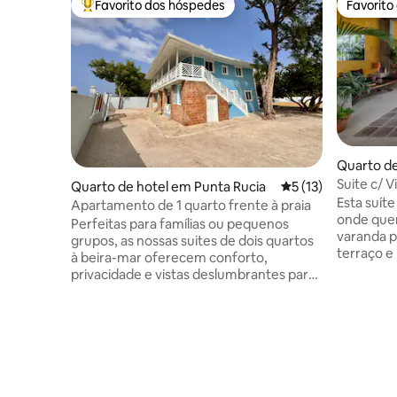
Favorito dos hóspedes
Favorito
Favoritos dos hóspedes mais apreciados
Favorito
Quarto de
Suite c/ V
Quarto de hotel em Punta Rucia
Classificação média
5 (13)
Mambo H
Esta suíte
Apartamento de 1 quarto frente à praia
onde quer
Perfeitas para famílias ou pequenos
varanda p
grupos, as nossas suites de dois quartos
terraço e
à beira-mar oferecem conforto,
terraço. O hotel tem uma localização
privacidade e vistas deslumbrantes para
privilegi
o mar. Cada unidade inclui dois quartos
Punta Pop
acolhedores, uma sala de estar
cidade. 
partilhada, casa de banho privativa e uma
dominican
varanda ou terraço a poucos passos da
estadia, 
areia. Acorde ao som das ondas,
pátio esti
desfrute de acesso direto à praia e
terraço, o
explore os restaurantes e excursões a