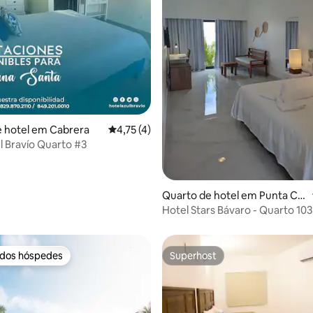
 4,86 em 5 estrelas, 49avaliações
 hotel em Cabrera
Classificação média de 4,75 em 5 estrelas,
4,75 (4)
l Bravío Quarto #3
Quarto de hotel em Punta Ca
na
Hotel Stars Bávaro - Quarto 103
 dos hóspedes
Superhost
 dos hóspedes
Superhost