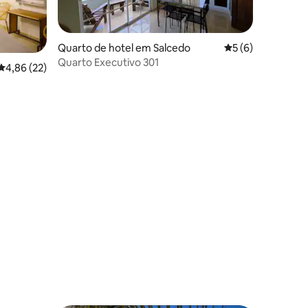
Quarto de hotel em Salcedo
Classificação méd
5 (6)
Quarto Executivo 301
Classificação média de 4,86 em 5 estrelas, 22avaliações
4,86 (22)
8avaliações