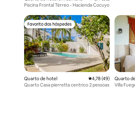
Piscina Frontal Térreo - Hacienda Cocuyo
Favorito dos hóspedes
Favorito dos hóspedes
Quarto de hotel
Classificação média de
4,78 (49)
Quarto de
Quarto Casa pierretta centrico 2 pessoas
Villa Fueg
Resort