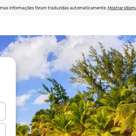
mas informações foram traduzidas automaticamente. 
Mostrar idioma
egue com as teclas de seta para cima e para baixo ou explore com ges