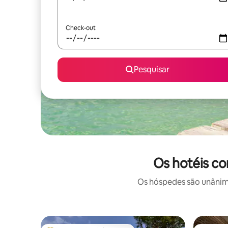
Check-out
Pesquisar
Os hotéis c
Os hóspedes são unânime