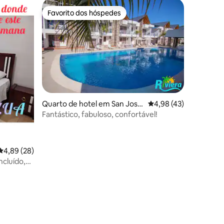
Favorito dos hóspedes
Favorito dos hóspedes
Quarto de hotel em San Jose
Classificação média de
4,98 (43)
de Las Matas
Fantástico, fabuloso, confortável!
8avaliações
Classificação média de 4,89 em 5 estrelas, 28avaliações
4,89 (28)
cluído,