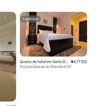
Superhost
Superhost
 4avaliações
Quarto de hotel em Santo Do
Classificação média d
4,77 (52)
mingo Este
Noções básicas do Standard 101