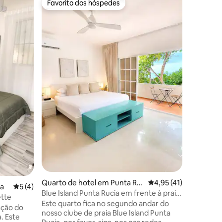
Favorito dos hóspedes
Superho
Favorito dos hóspedes
Superho
Estúdio c
Uma joia 
de Cabar
belo apar
poucos m
lojas, bare
sendo um
quarto o
para o oceano! Estes q
0avaliações
todas as
garantir 
tranquilas no pa
temos um
Spa! *O pequeno-almoço também está
incluído 
Quarto de hotel em Punta Ru
Classificação média d
4,95 (41)
ta
Classificação média de 5 em 5 estrelas, 4avaliações
5 (4)
cia
Blue Island Punta Rucia em frente à praia
ette
2
Este quarto fica no segundo andar do
ação do
nosso clube de praia Blue Island Punta
. Este