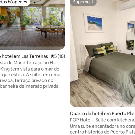
 dos hóspedes
Superhost
 dos hóspedes
Superhost
 hotel em Las Terrenas
Classificação média de 5 em 5 estrelas, 1
5 (10)
ista de Mar e Terraço no El
 de 5 em 5 estrelas, 13avaliações
otel
 King tem vista para o mar de
 que esteja. A suíte tem uma
rivada, terraço privado no
 banheira de imersão privada no
ada ao longo do calçadão de
y, mesmo à saída do centro da
Terá um pequeno-almoço
Quarto de hotel em Puerto Pla
o caseiro incluído na sua
POP Hotel – Suite com kitchen
poderá relaxar e desfrutar do
Uma suite encantadora no cor
lo hacienda e da piscina no
centro histórico de Puerto Plata
u aproveitar a localização ideal