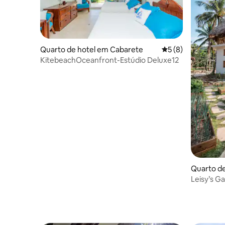
Quarto de hotel em Cabarete
Classificação médi
5 (8)
KitebeachOceanfront-Estúdio Deluxe12
Quarto de
Valle
Leisy’s G