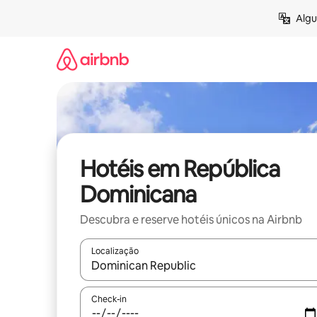
Saltar
Algu
para
o
conteúdo
Hotéis em República
Dominicana
Descubra e reserve hotéis únicos na Airbnb
Localização
Quando os resultados estiverem disponíveis, nav
Check-in