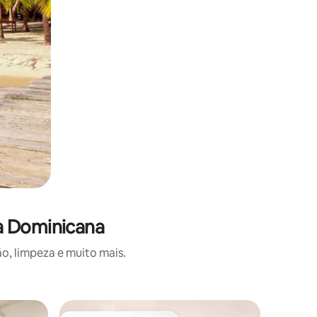
a Dominicana
o, limpeza e muito mais.
Quarto d