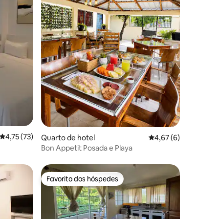
 4avaliações
Classificação média de 4,75 em 5 estrelas, 73avaliações
4,75 (73)
Quarto de hotel
Classificação média 
4,67 (6)
Bon Appetit Posada e Playa
Favorito dos hóspedes
Favorito dos hóspedes