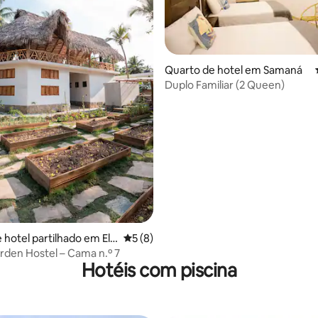
a de 5 em 5 estrelas, 8avaliações
Quarto de hotel em Samaná
Duplo Familiar (2 Queen)
 hotel partilhado em El
Classificação média de 5 em 5 estrelas, 
5 (8)
arden Hostel – Cama n.º 7
Hotéis com piscina