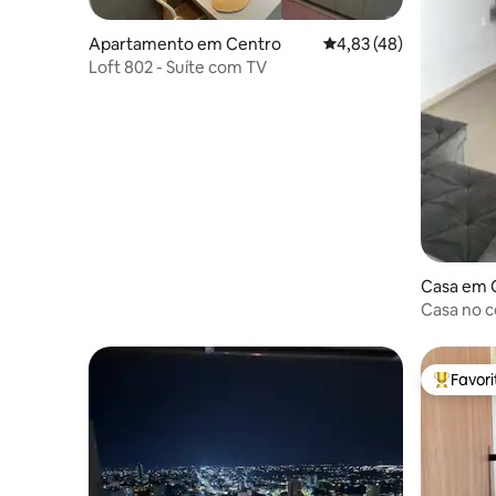
Apartamento em Centro
Classificação média de
4,83 (48)
Loft 802 - Suíte com TV
Casa em 
Casa no c
shopping
Favor
Favorito