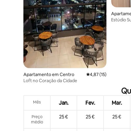
Apartame
Estúdio S
Apartamento em Centro
Classificação média de
4,87 (15)
Loft no Coração da Cidade
Qu
Mês
Jan.
Fev.
Mar.
25 €
25 €
25 €
Preço
médio