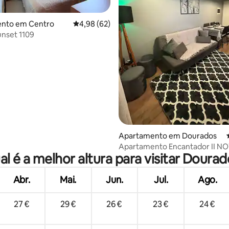
nto em Centro
Classificação média de 4,98 em 5 estrelas, 6
4,98 (62)
unset 1109
 4,87 em 5 estrelas, 15avaliações
Apartamento em Dourados
Apartamento Encantador II N
al é a melhor altura para visitar Dourad
Abr.
Mai.
Jun.
Jul.
Ago.
27 €
29 €
26 €
23 €
24 €