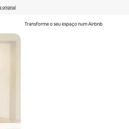
 original
Transforme o seu espaço num Airbnb
tos de toque ou deslize.