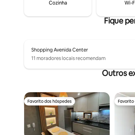
Cozinha
Wi-F
Fique pe
Shopping Avenida Center
11 moradores locais recomendam
Outros e
Favorito dos hóspedes
Favorito
Favorito dos hóspedes
Favorito