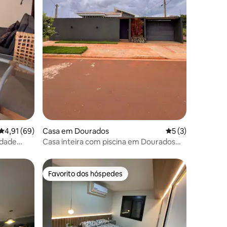
47avaliações
Classificação média de 4,91 em 5 estrelas, 69avaliações
4,91 (69)
Casa em Dourados
Classificação méd
5 (3)
ldade
Casa inteira com piscina em Dourados
Ms
Favorito dos hóspedes
Favorito dos hóspedes