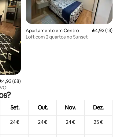
2avaliações
Apartamento em Centro
Classificação média d
4,92 (13)
Loft com 2 quartos no Sunset
Classificação média de 4,93 em 5 estrelas, 68avaliações
4,93 (68)
OVO
os?
Set.
Out.
Nov.
Dez.
24 €
24 €
24 €
25 €