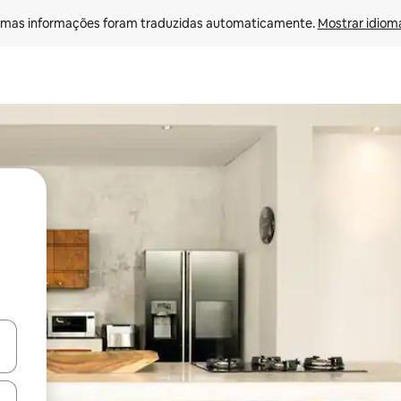
mas informações foram traduzidas automaticamente. 
Mostrar idioma
egue com as teclas de seta para cima e para baixo ou explore com ges