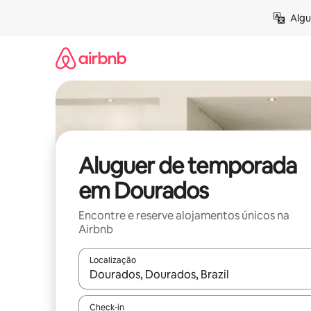
Saltar
Algu
para
o
conteúdo
Aluguer de temporada
em Dourados
Encontre e reserve alojamentos únicos na
Airbnb
Localização
Quando os resultados estiverem disponíveis, nav
Check-in