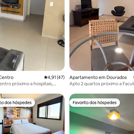
 4,83 em 5 estrelas, 48avaliações
Centro
Classificação média de 4,91 em 5 estrelas, 
4,91 (47)
Apartamento em Dourados
entro próximo a hospitais,
Apto 2 quartos próximo a Facu
Anhanguera
ito dos hóspedes
Favorito dos hóspedes
s dos hóspedes mais apreciados
Favorito dos hóspedes