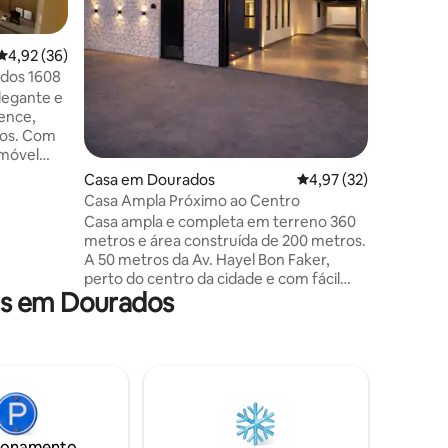
areas de 
amigos e
cortinas
Classificação média de 4,92 em 5 estrelas, 36avaliações
4,92 (36)
1avaliações
você ira 
dos 1608
nosso LO
legante e
solteiro
ence,
também, 
dos. Com
criança,
imóvel
na porta 
ntes,
Casa em Dourados
Classificação média d
4,97 (32)
odos a
Casa Ampla Próximo ao Centro
cia. Este
Casa ampla e completa em terreno 360
 a vista
metros e área construída de 200 metros.
A 50 metros da Av. Hayel Bon Faker,
íveis de
perto do centro da cidade e com fácil
es
as em Dourados
acesso à BR-163. Área gourmet com
na,
churrasqueira, cozinha planejada
oníveis
completa, garagem para até 4 veículos e
muro alto com portão, garantindo mais
privacidade e segurança. Próxima de
pizzaria, restaurante, padaria, mercado,
farmácia, açougue, posto e
conveniência. Conforto e ótima
ionamento