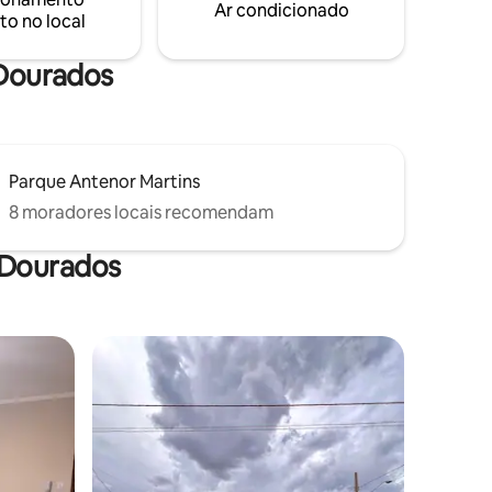
localização para sua estadia em
Ar condicionado
to no local
Dourados.
 Dourados
Parque Antenor Martins
8 moradores locais recomendam
 Dourados