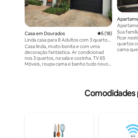
Apartame
Apartame
Maravilho
Sua famíli
Casa em Dourados
Classificação média
5 (18)
ficar nest
Linda casa para 8 Adultos com 3 quartos
quartos 
e 5 camas.
Casa linda, muito bonita e com uma
cama quee
decoração fantástica. Ar condicionad
dobrável 
nos 3 quartos, na sala e cozinha. TV 65
ultima ge
Móveis, roupa cama e banho tudo novo.
roupas. 
A higiene de todos os espaços é
higiênica
impecável o que faz com que o hóspede
ambientes
se sinta em casa. Disponibilizamos na
luxuoso ,
recepção alguns cuidados especiais que
sua estadi
Comodidades p
deixam os nossos hóspedes ainda mais
disponíve
encantados. A residência é muito
dependênci
próxima ao centro da cidade, há 50
metros de um supermercado com
açougue, padaria e farmácia e banco
24h. Estamos aguardando você!