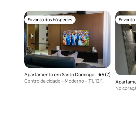
Favorito dos hóspedes
Favorito
Favorito dos hóspedes
Favorito
Apartamento em Santo Domingo
Classificação médi
5 (7)
Centro da cidade – Moderno – T1, 12.º
Apartame
andar – Piscina – Ginásio.
ingo
No coraçã
Getaway