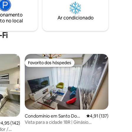
então você não terá as restrições como
nte. O
nas torres residenciais.
o
ionamento
dmirar
Ar condicionado
to no local
anhas.
Fi
Favorito dos hóspedes
Favorito dos hóspedes
Condomínio em Santo Domi
Classificação média de
4,91 (137)
ngo
Vista para a cidade 1BR | Ginásio
3avaliações
lassificação média de 4,95 em 5 estrelas, 142avaliações
4,95 (142)
totalmente equipado • Lobby 24/7
dor /