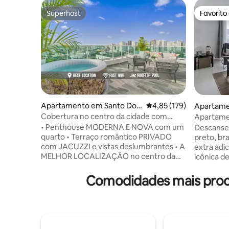
Superhost
Favorito
Superhost
Favorito
Apartamento em Santo Do
Classificação média de 
4,85 (179)
Apartame
mingo
mingo
Cobertura no centro da cidade com
Apartame
jacúzi privado | Piscina e ginásio
Santo Do
• Penthouse MODERNA E NOVA com um
Descanse
quarto • Terraço romântico PRIVADO
preto, br
com JACUZZI e vistas deslumbrantes • A
extra ad
MELHOR LOCALIZAÇÃO no centro da
icônica d
cidade • Sofá-cama na sala de estar •
metálicos
Piscina partilhada NO TERRAÇO, ginásio,
têm uma p
Comodidades mais proc
espreguiçadeiras e zona de estar • WI-FI
paredes d
RÁPIDO • Estacionamento interior
finos de 
privado GRATUITO • Smart TVs XL •
de alta v
Máquina de lavar e secar roupa •
uma boa v
Receção e segurança 24 horas por dia, 7
dispositivos. O proprietá