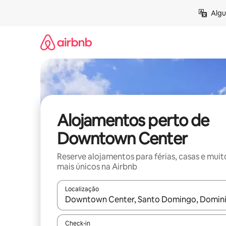
Saltar
Algu
para
o
conteúdo
Alojamentos perto de
Downtown Center
Reserve alojamentos para férias, casas e muit
mais únicos na Airbnb
Localização
Quando os resultados estiverem disponíveis, nav
Check-in