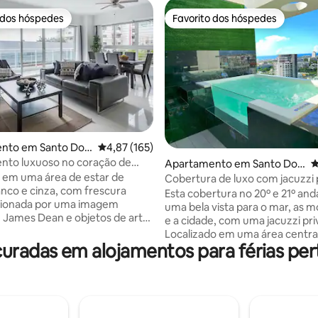
 dos hóspedes
Favorito dos hóspedes
 dos hóspedes
Favorito dos hóspedes
4,85 em 5 estrelas, 179avaliações
nto em Santo Do
Classificação média de 4,87 em 5 estrelas, 16
4,87 (165)
nto luxuoso no coração de
Apartamento em Santo Do
C
mingo
 em uma área de estar de
mingo
Cobertura de luxo com jacuzzi p
anco e cinza, com frescura
academia, piscina
Esta cobertura no 20º e 21º an
icionada por uma imagem
uma bela vista para o mar, as 
e James Dean e objetos de arte
e a cidade, com uma jacuzzi pri
 bem escolhidos. Os quartos
Localizado em uma área centra
aleta contrastante, com
uradas em alojamentos para férias pe
minutos dos melhores restaura
e acento verde pálido e baús
cidade. É adequado para qualq
madeira. Com a nossa Internet
público, pois fica a poucos min
elocidade, poderá desfrutar de
shopping centers, bancos, bare
elocidade em todos os seus
supermercados e do Parque Mir
rio e o
Está finamente decorado para 