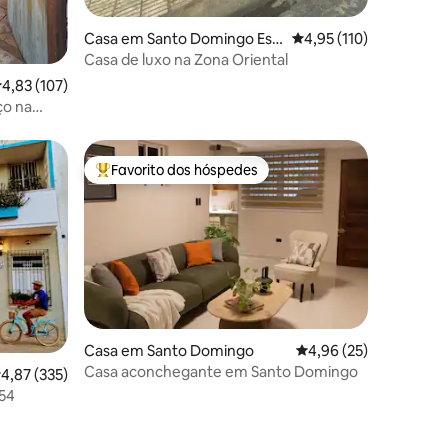
Casa em Santo Domingo Est
Classificação média de
4,95 (110)
e
Casa de luxo na Zona Oriental
lassificação média de 4,83 em 5 estrelas, 107avaliações
4,83 (107)
ço na
Favorito dos hóspedes
preciados
Favoritos dos hóspedes mais apreciados
Casa em Santo Domingo
Classificação média de
4,96 (25)
1avaliações
Casa aconchegante em Santo Domingo
lassificação média de 4,87 em 5 estrelas, 335avaliações
4,87 (335)
 54