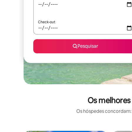
Check-out
Pesquisar
Os melhores 
Os hóspedes concordam: e