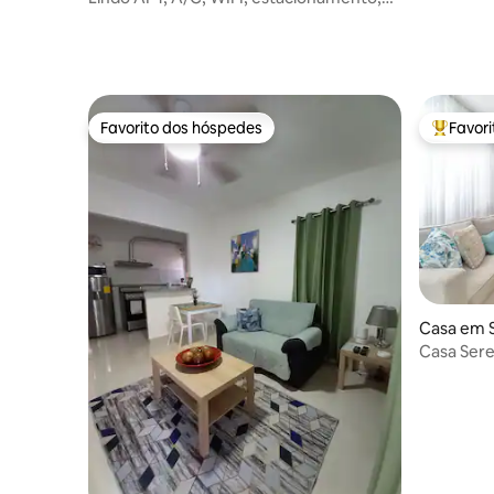
elevador
Favorito dos hóspedes
Favor
Favorito dos hóspedes
Favorito
Casa em 
Casa Ser
espaçosa 