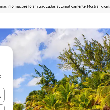
mas informações foram traduzidas automaticamente. 
Mostrar idioma
o
egue com as teclas de seta para cima e para baixo ou explore com ges