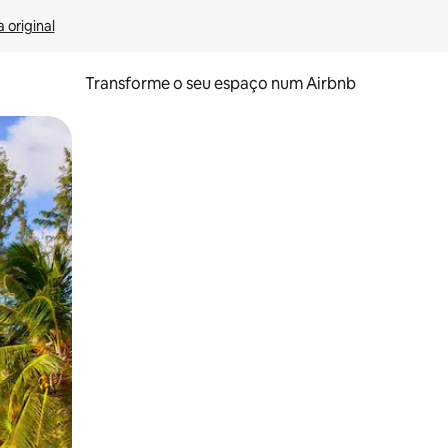
 original
Transforme o seu espaço num Airbnb
tos de toque ou deslize.