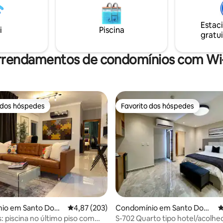
ão serão sempre uma
sua estadia confortável e relaxa
 de texto ou uma chamada de
terraço privativo é o charme d
... O edifício tem funcionários
Estac
apartamento, pois você pode a
i
Piscina
ara ajudar, se necessário. A
gratui
toda a cidade, o mar e as mont
 é tranquila.
rrendamentos de condomínios com Wi-
 dos hóspedes
Favorito dos hóspedes
 dos hóspedes
Favorito dos hóspedes
io em Santo Domi
Classificação média de 4,87 em 5 estrelas, 20
4,87 (203)
Condomínio em Santo Domi
C
ngo
: piscina no último piso com
S-702 Quarto tipo hotel/acolhe