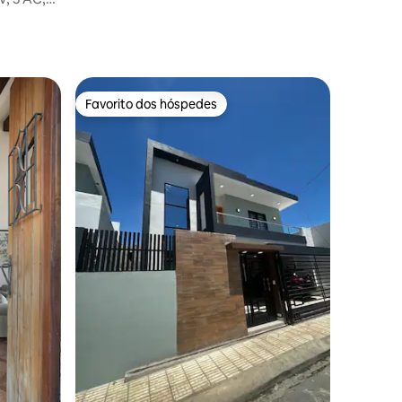
Favorito dos hóspedes
Favorito dos hóspedes
5avaliações