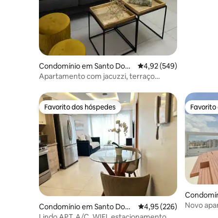
vista para
Condomínio em Santo Domi
Classificação média de 
4,92 (549)
ngo
Apartamento com jacuzzi, terraço
privado e grelhador
Favorito dos hóspedes
Favorito
Favorito dos hóspedes
Favorito
Condomín
ngo
Novo apar
Condomínio em Santo Domi
Classificação média de 
4,95 (226)
centro de
ngo
Lindo APT, A/C, WIFI, estacionamento,