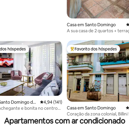
4,95 em 5 estrelas, 170avaliações
Casa em Santo Domingo
C
A sua casa de 2 quartos + terra
zona colonial
 dos hóspedes
Favorito dos hóspedes
 dos hóspedes
Favoritos dos hóspedes mais a
Santo Domingo de
Classificação média de 4,94 em 5 estrelas, 14
4,94 (141)
4,95 em 5 estrelas, 456avaliações
Casa em Santo Domingo
C
chegante e bonita no centro
 com jacuzzi
Coração da zona colonial, Billini
Apartamentos com ar condicionado