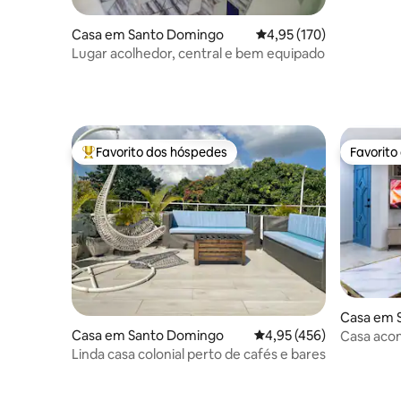
Casa em Santo Domingo
Classificação média de 
4,95 (170)
Lugar acolhedor, central e bem equipado
Favorito dos hóspedes
Favorito
Favoritos dos hóspedes mais apreciados
Favorito
Casa em 
Guzman
Casa em Santo Domingo
Classificação média de 
4,95 (456)
Casa acon
da cidade
Linda casa colonial perto de cafés e bares