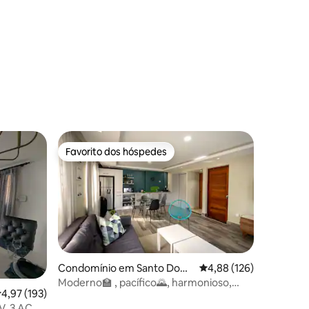
Favorito dos hóspedes
preciados
Favorito dos hóspedes
Condomínio em Santo Domi
Classificação média de 
4,88 (126)
8avaliações
ngo
Moderno🏫 , pacífico🌄, harmonioso,
lassificação média de 4,97 em 5 estrelas, 193avaliações
4,97 (193)
além de com terraço
V, 3 AC,