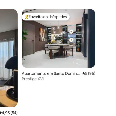
Favorito dos hóspedes
Favoritos dos hóspedes mais apreciados
6avaliações
Apartamento em Santo Doming
Classificação média
5 (96)
o
Prestige XVI
Classificação média de 4,96 em 5 estrelas, 54avaliações
4,96 (54)