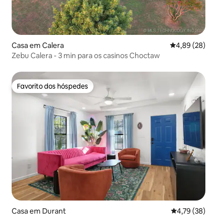
Casa em Calera
Classificação 
4,89 (28)
Zebu Calera - 3 min para os casinos Choctaw
Favorito dos hóspedes
Favorito dos hóspedes
Casa em Durant
Classificação
4,79 (38)