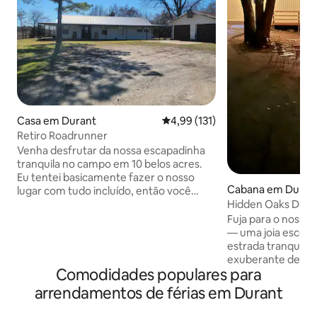
Casa em Durant
Classificação média de 4,99 em 5
4,99 (131)
Retiro Roadrunner
Venha desfrutar da nossa escapadinha
tranquila no campo em 10 belos acres.
Eu tentei basicamente fazer o nosso
Cabana em Duran
lugar com tudo incluído, então você
pode apenas querer vir desfrutar de
Hidden Oaks Dura
tudo o que ele tem a oferecer como
Fuja para o nosso 
suas próprias férias. Localizado a 15
— uma joia escond
minutos do Cassino Choctaw, Cassino
estrada tranquila.
Westbay, Cassino Texoma e Lago
exuberante de 1,8
Texoma. 3 camas/2 banheiros recém-
Comodidades populares para
uma varanda acon
reformados (1 king e 2 queen) Cozinha
jogos internos. N
arrendamentos de férias em Durant
totalmente abastecida (panelas,
convenientemente
frigideiras, copos, pratos, etc. Banheiros
Lago Texoma e o 