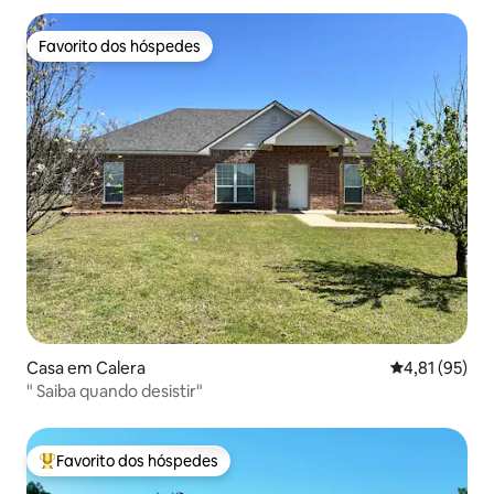
Favorito dos hóspedes
Favorito dos hóspedes
Casa em Calera
Classificação
4,81 (95)
" Saiba quando desistir"
Favorito dos hóspedes
Favoritos dos hóspedes mais apreciados