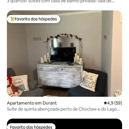
3 quartos• Suítes com casa de banho privada• Sala de
jogos• Casino nas proximidades
Favorito dos hóspedes
Favoritos dos hóspedes mais apreciados
Apartamento em Durant
Classificaçã
4,9 (59)
Suíte de quinta abençoada perto de Choctaw e do Lago
Texoma
Favorito dos hóspedes