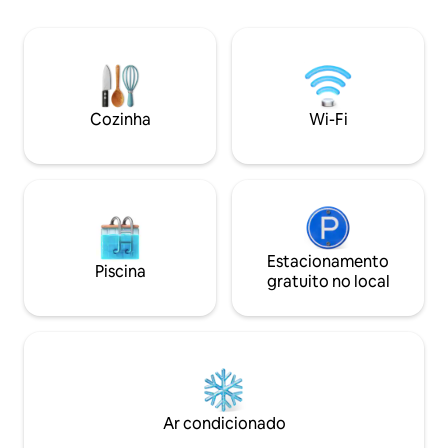
abastecidos (artigos de higiene pessoal
Resort, proporcion
incluídos) Wi-Fi gratuito e Netflix Animais
Hwy 70 e Hwy 69/
de estimação são bem-vindos (Garagem
brisa para explora
não faz parte do aluguel)
Casino fica a apen
a 4,7 km de distân
Texoma fica a 15 min
Cozinha
Wi-Fi
refúgio perfeito pa
divertir. Reserve a
Estacionamento
Piscina
gratuito no local
Ar condicionado