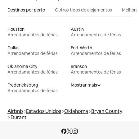
Destinos por perto
Outros tipos de alojamentos
Melhores
Houston
Austin
Arrendamentos de férias
Arrendamentos de férias
Dallas
Fort Worth
Arrendamentos de férias
Arrendamentos de férias
Oklahoma City
Branson
Arrendamentos de férias
Arrendamentos de férias
Fredericksburg
Mostrar mais
Arrendamentos de férias
Airbnb
Estados Unidos
Oklahoma
Bryan County
Durant