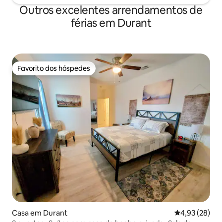
Outros excelentes arrendamentos de
férias em Durant
Favorito dos hóspedes
Favorito dos hóspedes
Casa em Durant
Classificação
4,93 (28)