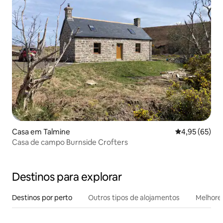
Casa em Talmine
Classificação
4,95 (65)
Casa de campo Burnside Crofters
Destinos para explorar
Destinos por perto
Outros tipos de alojamentos
Melhores