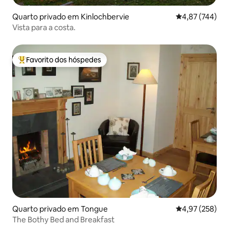
Quarto privado em Kinlochbervie
Classificação m
4,87 (744)
Vista para a costa.
Favorito dos hóspedes
Favoritos dos hóspedes mais apreciados
Quarto privado em Tongue
Classificação m
4,97 (258)
The Bothy Bed and Breakfast