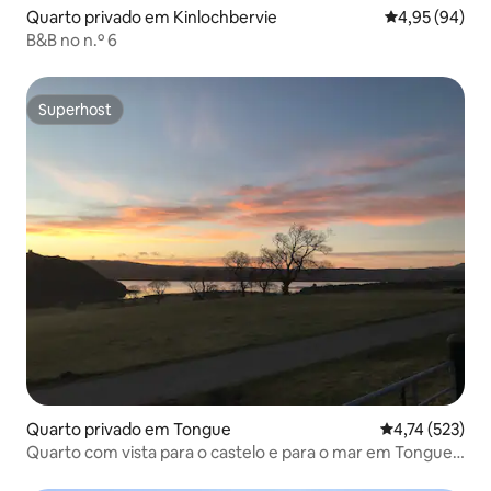
Quarto privado em Kinlochbervie
Classificação 
4,95 (94)
B&B no n.º 6
Superhost
Superhost
Quarto privado em Tongue
Classificação 
4,74 (523)
Quarto com vista para o castelo e para o mar em Tongue
17A