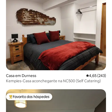
Casa em Durness
Classificação m
4,65 (243)
Kempies-Casa aconchegante na NC500 (Self Catering)
Favorito dos hóspedes
Favoritos dos hóspedes mais apreciados