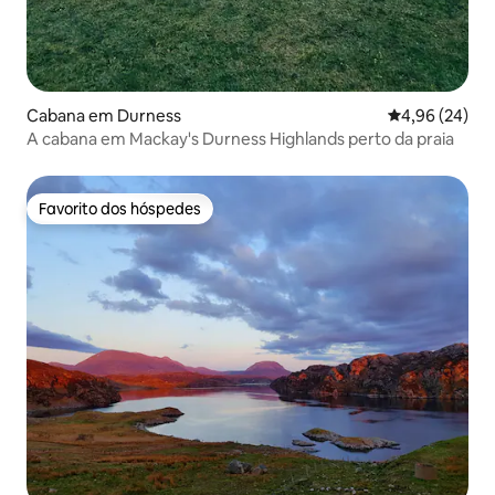
Cabana em Durness
Classificação 
4,96 (24)
A cabana em Mackay's Durness Highlands perto da praia
Favorito dos hóspedes
Favorito dos hóspedes