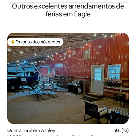
Outros excelentes arrendamentos de
férias em Eagle
Favorito dos hóspedes
Favoritos dos hóspedes mais apreciados
Quinta rural em Ashley
Classifica
5 (13)