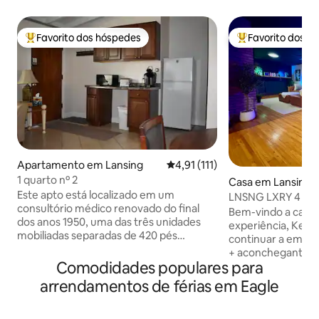
Favorito dos hóspedes
Favorito dos h
Favoritos dos hóspedes mais apreciados
Favoritos dos hó
Apartamento em Lansing
Classificação média de 4,91 em 
4,91 (111)
1 quarto nº 2
Casa em Lansing
Este apto está localizado em um
LNSNG LXRY 4 | Ba
consultório médico renovado do final
hidromassagem + 
Bem-vindo a casa.
dos anos 1950, uma das três unidades
experiência, Kend
mobiliadas separadas de 420 pés
continuar a empurr
quadrados, apto de 1 quarto em uma
+ aconchegante. Luzes que podem
área agradável de Lansing, a 5 minutos
Comodidades populares para
definir uma vibe 
de carro do centro da cidade e a 7
botão. Verifique Incêndio a gás no
arrendamentos de férias em Eagle
minutos da MSU. A distância a pé da
interior, fogueira. Veri
Quality Dairy. Este é um complexo
jantar epóxi perso
amigável, para não fumantes e tranquilo,