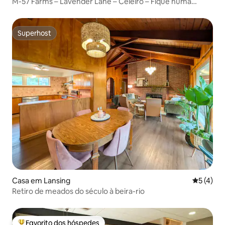
M-57 Farms – Lavender Lane – Celeiro – Fique numa
quinta!
Superhost
Superhost
Casa em Lansing
Classific
5 (4)
Retiro de meados do século à beira-rio
Favorito dos hóspedes