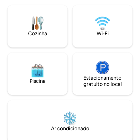
Samsung The Frame T
esta unidade acomoda um máximo de 2
de luz na parede q
adultos e 1 vaga de estacionamento, a
Skywalker com ciúme
menos que seja obtida permissão prévia.
chefs beijam-se?
Quaisquer eventos sociais ou festas de
hidromassagem e
qualquer tipo são proibidos. Um
provavelmente ga
Cozinha
Wi-Fi
documento de identificação com foto
pesado. Mas o qu
válido é esperado no momento da
investimento, irá l
reserva
parte da sua viag
Estacionamento
Piscina
gratuito no local
Ar condicionado