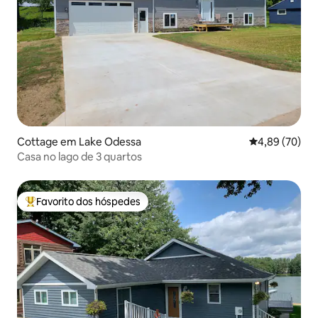
Cottage em Lake Odessa
Classificação 
4,89 (70)
Casa no lago de 3 quartos
Favorito dos hóspedes
Favoritos dos hóspedes mais apreciados