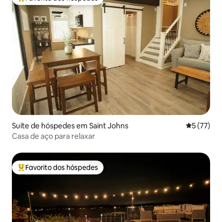
Favoritos dos hóspedes mais apreciados
Suíte de hóspedes em Saint Johns
Classifica
5 (77)
Casa de aço para relaxar
Favorito dos hóspedes
Favoritos dos hóspedes mais apreciados