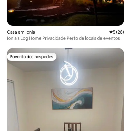
Casa em Ionia
Classifica
5 (26)
Ionia's Log Home Privacidade Perto de locais de eventos
Favorito dos hóspedes
Favorito dos hóspedes